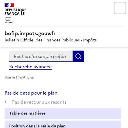
RÉPUBLIQUE
FRANÇAISE
bofip.impots.gouv.fr
Bulletin Officiel des Finances Publiques - Impôts
Recherche simple (références, mots clés, partie du titre
Formulaire
Rechercher
de
Recherche avancée
recherche
Voir le fil d'Ariane
Pas de date pour le plan
Pas de retour aux rescrits
Table des matières
Position dans la série du plan