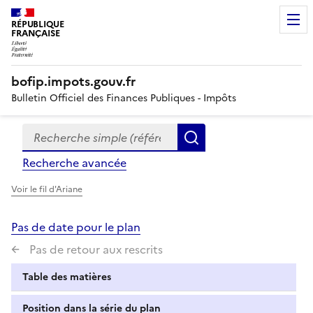
RÉPUBLIQUE
FRANÇAISE
bofip.impots.gouv.fr
Bulletin Officiel des Finances Publiques - Impôts
Recherche simple (références, mots clés, partie du titre
Formulaire
Rechercher
de
Recherche avancée
recherche
Voir le fil d'Ariane
Pas de date pour le plan
Pas de retour aux rescrits
Table des matières
Position dans la série du plan