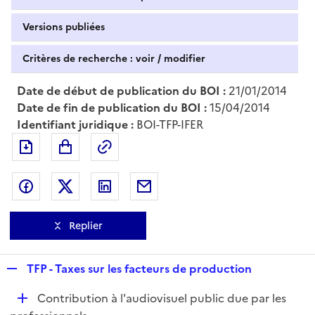
Versions publiées
Critères de recherche : voir / modifier
Date de début de publication du BOI :
21/01/2014
Date de fin de publication du BOI :
15/04/2014
Identifiant juridique :
BOI-TFP-IFER
Exporter le document au format pdf
Permalien : adresse web de ce doc
Partager sur Facebook
Partager sur Twitter
Partager sur LinkedIn
Partager par messagerie
Replier
R
TFP - Taxes sur les facteurs de production
e
D
Contribution à l'audiovisuel public due par les
p
é