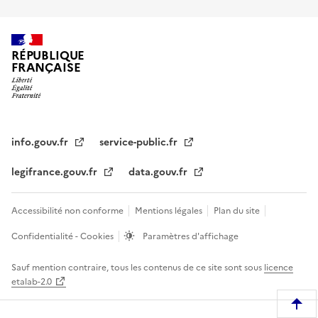
RÉPUBLIQUE
FRANÇAISE
info.gouv.fr
service-public.fr
legifrance.gouv.fr
data.gouv.fr
Accessibilité non conforme
Mentions légales
Plan du site
Confidentialité - Cookies
Paramètres d'affichage
Sauf mention contraire, tous les contenus de ce site sont sous
licence
etalab-2.0
R