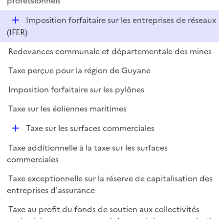
professionnels
l
p
i
D
Imposition forfaitaire sur les entreprises de réseaux
l
e
é
(IFER)
i
r
p
e
Redevances communale et départementale des mines
l
r
i
Taxe perçue pour la région de Guyane
e
Imposition forfaitaire sur les pylônes
r
Taxe sur les éoliennes maritimes
D
Taxe sur les surfaces commerciales
é
Taxe additionnelle à la taxe sur les surfaces
p
commerciales
l
i
Taxe exceptionnelle sur la réserve de capitalisation des
e
entreprises d'assurance
r
Taxe au profit du fonds de soutien aux collectivités