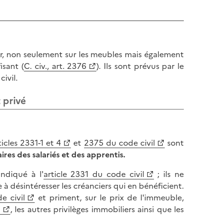
l
p
a
a
p
g
a
e
g
eur, non seulement sur les meubles mais également
e
isant (
C. civ., art. 2376
). Ils sont prévus par le
ivil.
 privé
ticles 2331-1 et 4
et
2375 du code civil
sont
aires des salariés et des apprentis.
indiqué à l'
article 2331 du code civil
; ils ne
à désintéresser les créanciers qui en bénéficient.
e civil
et priment, sur le prix de l'immeuble,
l
, les autres privilèges immobiliers ainsi que les