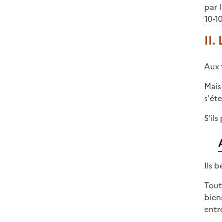
par l
10-1
II.
Aux 
Mais
s'ét
S'il
Ils 
Tout
bien
entre