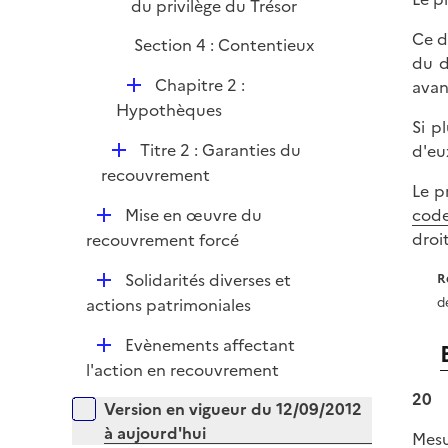
é
du privilège du Trésor
i
p
e
Ce d
Section 4 : Contentieux
l
r
du d
i
D
Chapitre 2 :
avan
e
é
Hypothèques
r
Si p
p
D
Titre 2 : Garanties du
d'eu
l
é
recouvrement
i
Le p
p
e
D
Mise en œuvre du
code
l
r
é
droit
recouvrement forcé
i
p
e
D
Solidarités diverses et
R
l
r
é
actions patrimoniales
de
i
p
e
D
Evènements affectant
l
r
é
l'action en recouvrement
i
p
20
e
Versions sur la période
Version en vigueur du 12/09/2012
l
r
à aujourd'hui
Mesu
i