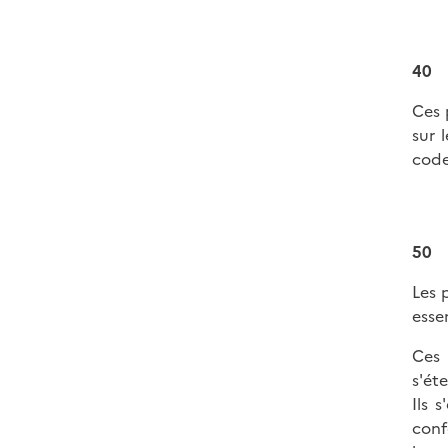
40
Ces 
sur 
code
50
Les 
esse
Ces 
s'ét
Ils 
conf