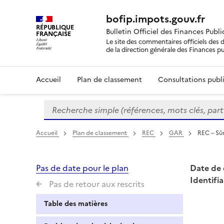
bofip.impots.gouv.fr
RÉPUBLIQUE
Bulletin Officiel des Finances Publ
FRANÇAISE
Le site des commentaires officiels des d
de la direction générale des Finances p
Accueil
Plan de classement
Consultations publi
Recherche simple (références, mots clés, partie 
Formulaire
de
recherche
Accueil
Plan de classement
REC
GAR
REC – Sûr
Pas de date pour le plan
Date de 
Identifia
Pas de retour aux rescrits
Table des matières