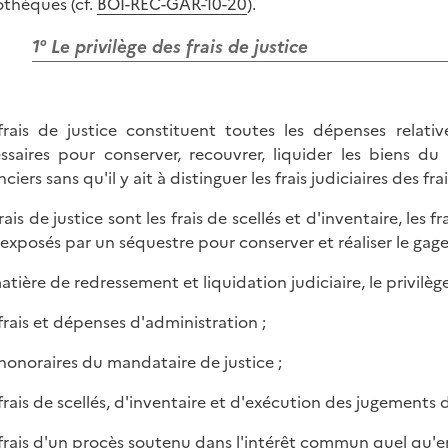
thèques (cf.
BOI-REC-GAR-10-20
).
1° Le privilège des frais de justice
frais de justice constituent toutes les dépenses relati
ssaires pour conserver, recouvrer, liquider les biens du
ciers sans qu'il y ait à distinguer les frais judiciaires des fra
rais de justice sont les frais de scellés et d'inventaire, les 
s exposés par un séquestre pour conserver et réaliser le ga
tière de redressement et liquidation judiciaire, le privilège 
 frais et dépenses d'administration ;
s honoraires du mandataire de justice ;
s frais de scellés, d'inventaire et d'exécution des jugements
s frais d'un procès soutenu dans l'intérêt commun quel qu'en 