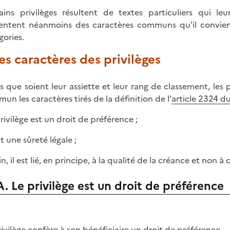
ains privilèges résultent de textes particuliers qui leu
entent néanmoins des caractères communs qu'il convient 
gories.
Les caractères des privilèges
s que soient leur assiette et leur rang de classement, les pr
un les caractères tirés de la définition de l'
article 2324 du
privilège est un droit de préférence ;
est une sûreté légale ;
in, il est lié, en principe, à la qualité de la créance et non à 
A. Le privilège est un droit de préférence
rivilège confère à son bénéficiaire un droit de préférence.