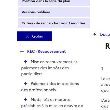
Position dans la série du plan
Versions publiées
Critères de recherche : voir / modifier
Docu
Replier
R
R
REC - Recouvrement
e
D
Mise en recouvrement et
p
é
paiement des impôts des
l
1
p
particuliers
i
Le c
l
e
D
Paiement des impositions
aux 
i
r
é
des professionnels
que 
e
p
r
D
Modalités et mesures
L'
art
l
é
préalables à la mise en oeuvre de
quali
i