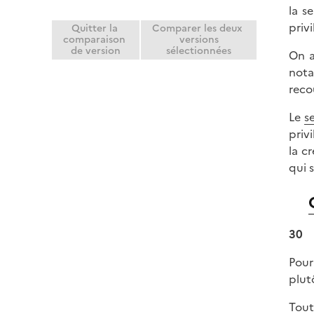
la s
e
priv
r
Quitter la
Comparer les deux
comparaison
versions
de version
sélectionnées
On a
nota
reco
Le
s
priv
la c
qui 
30
Pour
plut
Tout