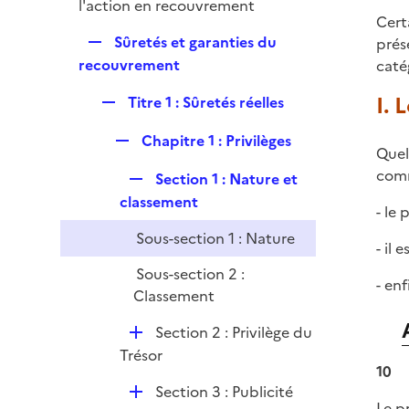
p
l'action en recouvrement
e
Cert
l
r
R
Sûretés et garanties du
prés
i
e
recouvrement
caté
e
p
r
I. 
R
Titre 1 : Sûretés réelles
l
e
i
R
Chapitre 1 : Privilèges
p
e
Quel
e
l
r
comm
R
Section 1 : Nature et
p
i
e
classement
l
e
- le 
p
i
r
Sous-section 1 : Nature
l
- il 
e
i
r
Sous-section 2 :
- enf
e
Classement
r
D
Section 2 : Privilège du
é
Trésor
10
p
D
Section 3 : Publicité
l
Le p