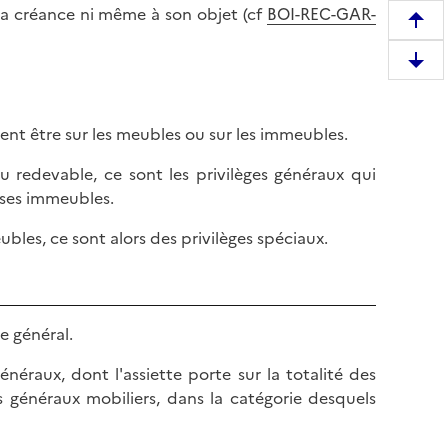
 sa créance ni même à son objet (cf
BOI-REC-GAR-
R
e
D
m
e
o
s
n
uvent être sur les meubles ou sur les immeubles.
c
t
e
u redevable, ce sont les privilèges généraux qui
e
n
r ses immeubles.
r
d
e
bles, ce sont alors des privilèges spéciaux.
r
n
e
h
e
a
n
u
e général.
b
t
a
d
énéraux, dont l'assiette porte sur la totalité des
s
e
es généraux mobiliers, dans la catégorie desquels
d
l
e
a