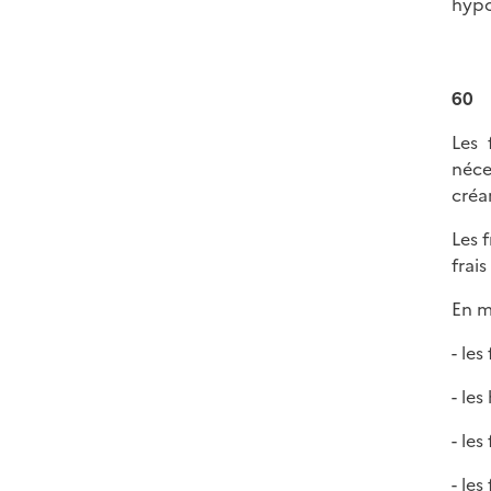
hypo
60
Les 
néce
créan
Les f
frai
En ma
- les
- le
- le
- le