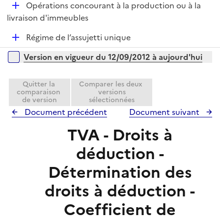
l
D
Opérations concourant à la production ou à la
p
i
é
livraison d'immeubles
l
e
p
i
r
D
Régime de l’assujetti unique
l
e
é
i
r
Versions sur la période
Version en vigueur du 12/09/2012 à aujourd'hui
p
e
l
r
i
Quitter la
Comparer les deux
comparaison
versions
e
de version
sélectionnées
r
Document précédent
Document suivant
TVA - Droits à
déduction -
Détermination des
droits à déduction -
Coefficient de