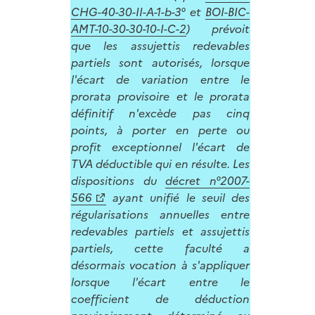
CHG-40-30-II-A-1-b-3°
et
BOI-BIC-
AMT-10-30-30-10-I-C-2
) prévoit
que les assujettis redevables
partiels sont autorisés, lorsque
l'écart de variation entre le
prorata provisoire et le prorata
définitif n'excède pas cinq
points, à porter en perte ou
profit exceptionnel l'écart de
TVA déductible qui en résulte. Les
dispositions du
décret n°2007-
566
ayant unifié le seuil des
régularisations annuelles entre
redevables partiels et assujettis
partiels, cette faculté a
désormais vocation à s'appliquer
lorsque l'écart entre le
coefficient de déduction