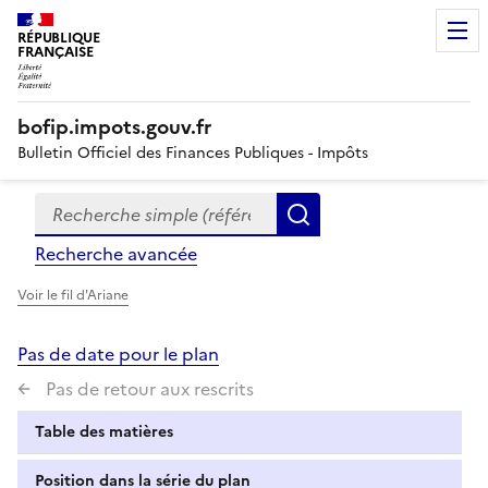
RÉPUBLIQUE
FRANÇAISE
bofip.impots.gouv.fr
Bulletin Officiel des Finances Publiques - Impôts
Recherche simple (références, mots clés, partie du titre
Formulaire
Rechercher
de
Recherche avancée
recherche
Voir le fil d'Ariane
Pas de date pour le plan
Pas de retour aux rescrits
Table des matières
Position dans la série du plan