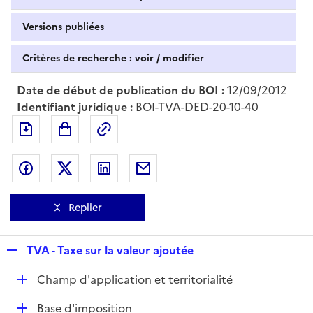
Versions publiées
Critères de recherche : voir / modifier
Date de début de publication du BOI :
12/09/2012
Identifiant juridique :
BOI-TVA-DED-20-10-40
Exporter le document au format pdf
Permalien : adresse web de ce doc
Partager sur Facebook
Partager sur Twitter
Partager sur LinkedIn
Partager par messagerie
Replier
R
TVA - Taxe sur la valeur ajoutée
e
D
Champ d'application et territorialité
p
é
l
D
Base d'imposition
p