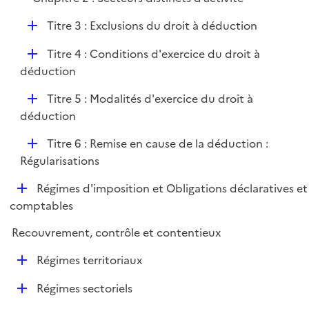
D
Titre 3 : Exclusions du droit à déduction
é
D
Titre 4 : Conditions d'exercice du droit à
p
é
déduction
l
p
i
D
Titre 5 : Modalités d'exercice du droit à
l
e
é
déduction
i
r
p
e
D
Titre 6 : Remise en cause de la déduction :
l
r
é
Régularisations
i
p
e
D
Régimes d'imposition et Obligations déclaratives et
l
r
é
comptables
i
p
e
Recouvrement, contrôle et contentieux
l
r
i
D
Régimes territoriaux
e
é
r
D
Régimes sectoriels
p
é