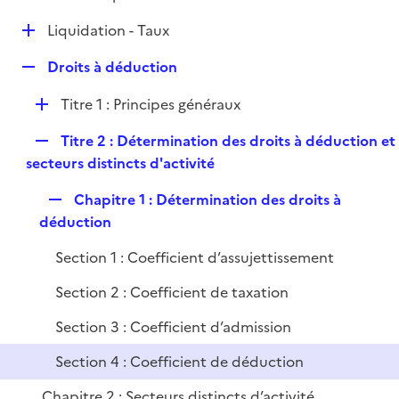
i
é
l
e
D
Liquidation - Taux
p
i
r
é
l
e
R
Droits à déduction
p
i
r
e
l
e
D
Titre 1 : Principes généraux
p
i
r
é
l
e
R
Titre 2 : Détermination des droits à déduction et
p
i
r
e
secteurs distincts d'activité
l
e
p
i
r
R
Chapitre 1 : Détermination des droits à
l
e
e
déduction
i
r
p
e
Section 1 : Coefficient d’assujettissement
l
r
i
Section 2 : Coefficient de taxation
e
Section 3 : Coefficient d’admission
r
Section 4 : Coefficient de déduction
Chapitre 2 : Secteurs distincts d’activité