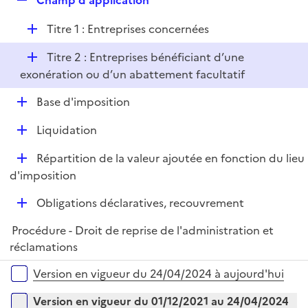
Champ d'application
l
e
i
D
Titre 1 : Entreprises concernées
p
e
é
l
r
D
Titre 2 : Entreprises bénéficiant d’une
p
i
é
exonération ou d’un abattement facultatif
l
e
p
i
r
D
Base d'imposition
l
e
é
i
r
D
Liquidation
p
e
é
l
r
D
Répartition de la valeur ajoutée en fonction du lieu
p
i
é
d'imposition
l
e
p
i
r
D
Obligations déclaratives, recouvrement
l
e
é
i
r
Procédure - Droit de reprise de l'administration et
p
e
réclamations
l
r
i
Versions sur la période
Version en vigueur du 24/04/2024 à aujourd'hui
e
r
Version en vigueur du 01/12/2021 au 24/04/2024