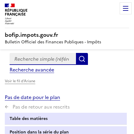
RÉPUBLIQUE
FRANÇAISE
bofip.impots.gouv.fr
Bulletin Officiel des Finances Publiques - Impôts
Recherche simple (références, mots clés, partie du titre
Formulaire
Rechercher
de
Recherche avancée
recherche
Voir le fil d'Ariane
Pas de date pour le plan
Pas de retour aux rescrits
Table des matières
Position dans la série du plan