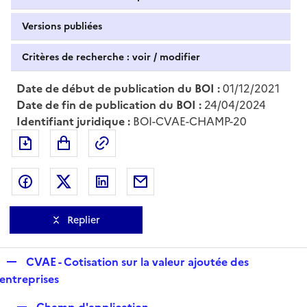
Versions publiées
Critères de recherche : voir / modifier
Date de début de publication du BOI :
01/12/2021
Date de fin de publication du BOI :
24/04/2024
Identifiant juridique :
BOI-CVAE-CHAMP-20
Exporter le document au format pdf
Permalien : adresse web de ce doc
Partager sur Facebook
Partager sur Twitter
Partager sur LinkedIn
Partager par messagerie
Replier
R
CVAE - Cotisation sur la valeur ajoutée des
e
entreprises
p
R