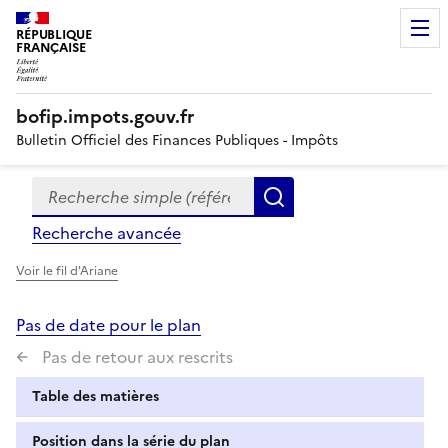
RÉPUBLIQUE
FRANÇAISE
bofip.impots.gouv.fr
Bulletin Officiel des Finances Publiques - Impôts
Recherche simple (références, mots clés, partie du titre
Formulaire
Rechercher
de
Recherche avancée
recherche
Voir le fil d'Ariane
Pas de date pour le plan
Pas de retour aux rescrits
Table des matières
Position dans la série du plan