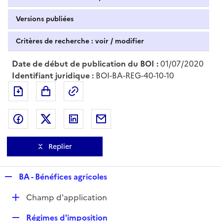
Versions publiées
Critères de recherche : voir / modifier
Date de début de publication du BOI :
01/07/2020
Identifiant juridique :
BOI-BA-REG-40-10-10
Exporter le document au format pdf
Permalien : adresse web de ce doc
Partager sur Facebook
Partager sur Twitter
Partager sur LinkedIn
Partager par messagerie
Replier
R
BA - Bénéfices agricoles
e
D
Champ d'application
p
é
l
R
Régimes d'imposition
p