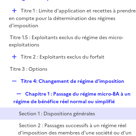
i
e
l
e
D
Titre 1 : Limite d'application et recettes à prendre
p
i
r
é
en compte pour la détermination des régimes
l
e
p
d'imposition
i
r
l
e
Titre 1.5 : Exploitants exclus du régime des micro-
i
r
exploitations
e
r
D
Titre 2 : Exploitants exclus du forfait
é
Titre 3 : Options
p
l
R
Titre 4: Changement de régime d'imposition
i
e
e
R
Chapitre 1 : Passage du régime micro-BA à un
p
r
e
régime de bénéfice réel normal ou simplifié
l
p
i
Section 1 : Dispositions générales
l
e
i
r
Section 2 : Passages successifs à un régime réel
e
d'imposition des membres d'une société ou d'un