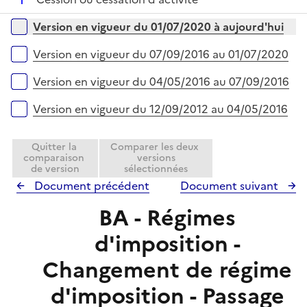
p
r
é
l
Versions sur la période
Version en vigueur du 01/07/2020 à aujourd'hui
p
i
l
e
Version en vigueur du 07/09/2016 au 01/07/2020
i
r
e
Version en vigueur du 04/05/2016 au 07/09/2016
r
Version en vigueur du 12/09/2012 au 04/05/2016
Quitter la
Comparer les deux
comparaison
versions
de version
sélectionnées
Document précédent
Document suivant
BA - Régimes
d'imposition -
Changement de régime
d'imposition - Passage