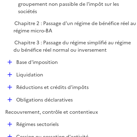
r
groupement non passible de l'impôt sur les
sociétés
Chapitre 2 : Passage d'un régime de bénéfice réel au
régime micro-BA
Chapitre 3 : Passage du régime simplifié au régime
du bénéfice réel normal ou inversement
D
Base d'imposition
é
D
Liquidation
p
é
l
D
Réductions et crédits d'impôts
p
i
é
l
e
D
Obligations déclaratives
p
i
r
é
l
e
Recouvrement, contrôle et contentieux
p
i
r
l
e
D
Régimes sectoriels
i
r
é
e
D
Cession ou cessation d'activité