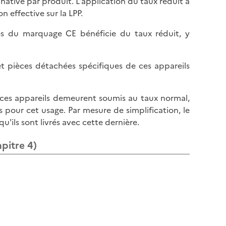
native par produit. L'application du taux réduit à
l
p
n effective sur la LPP.
a
a
p
g
res du marquage CE bénéficie du taux réduit, y
a
e
g
e
et pièces détachées spécifiques de ces appareils
 ces appareils demeurent soumis au taux normal,
 pour cet usage. Par mesure de simplification, le
u'ils sont livrés avec cette dernière.
pitre 4)