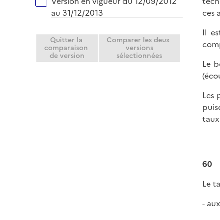
tech
Version en vigueur du 12/09/2012
ces 
au 31/12/2013
Il e
Quitter la
Comparer les deux
comp
comparaison
versions
de version
sélectionnées
Le b
(éco
Les 
puis
taux
60
Le t
- au