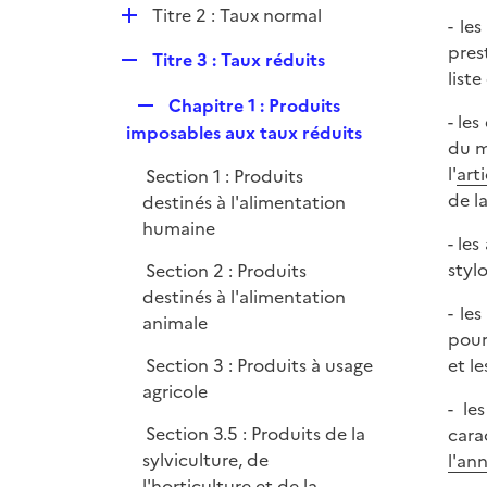
l
e
D
Titre 2 : Taux normal
- le
i
r
é
pres
e
R
Titre 3 : Taux réduits
p
list
r
e
l
R
Chapitre 1 : Produits
p
i
- le
e
imposables aux taux réduits
l
e
du m
p
i
r
l'
art
Section 1 : Produits
l
e
de l
destinés à l'alimentation
i
r
humaine
e
- le
r
styl
Section 2 : Produits
destinés à l'alimentation
- le
animale
pour
Section 3 : Produits à usage
et l
agricole
- le
Section 3.5 : Produits de la
cara
sylviculture, de
l'an
l'horticulture et de la