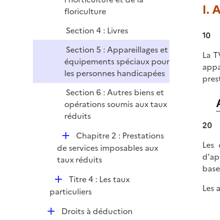
I. 
floriculture
Section 4 : Livres
10
Section 5 : Appareillages et
La T
équipements spéciaux pour
appa
les personnes handicapées
pres
Section 6 : Autres biens et
opérations soumis aux taux
réduits
20
D
Chapitre 2 : Prestations
Les 
é
de services imposables aux
d'ap
p
taux réduits
base
l
D
Titre 4 : Les taux
i
Les 
é
particuliers
e
p
r
D
Droits à déduction
l