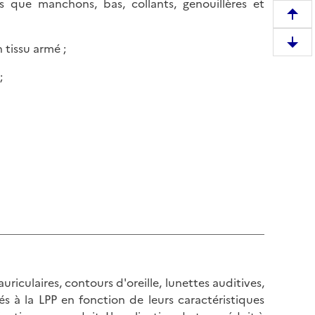
s que manchons, bas, collants, genouillères et
R
e
 tissu armé ;
D
m
e
o
;
s
n
c
t
e
e
n
r
d
e
r
n
e
h
e
a
n
u
b
t
a
d
s
e
auriculaires, contours d'oreille, lunettes auditives,
d
l
s à la LPP en fonction de leurs caractéristiques
e
a