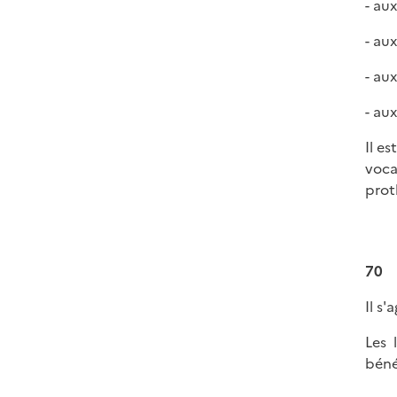
- au
- au
- au
- au
Il e
voca
prot
70
Il s'
Les 
béné