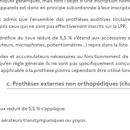
niques génériques, mais font l'objet d'une inscription nomi
appareils est donc en principe subordonnée à leur inscriptio
st admis que l'ensemble des prothèses auditives titulai
ris ceux qui ne sont pas effectivement inscrits sur la LPP.
énéfice du taux réduit de 5,5 % s'étend aux accessoires 
uteurs, microphones, potentiomètres...) repris dans la liste.
piles et accumulateurs nécessaires au fonctionnement de
qu'en règle générale ils ne sont pas spécifiquement conçus
 applicable à la prothèse pourra cependant être utilisé lorsq
c. Prothèses externes non orthopédiques (cha
aux réduit de 5,5 % s'applique:
x aérateurs transtympaniques ou yoyos.