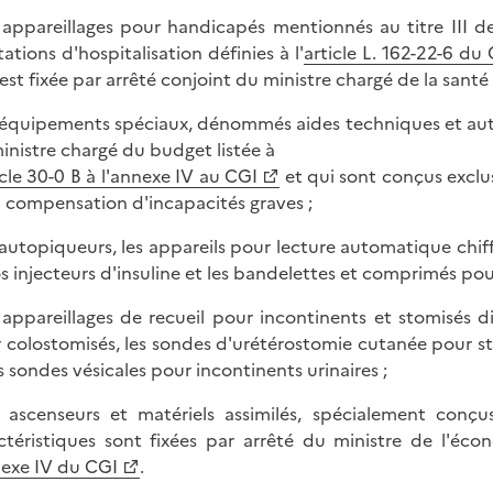
s appareillages pour handicapés mentionnés au titre III de 
tations d'hospitalisation définies à l'
article L. 162-22-6 du
e est fixée par arrêté conjoint du ministre chargé de la sant
s équipements spéciaux, dénommés aides techniques et autres
inistre chargé du budget listée à
icle 30-0 B à l'annexe IV au CGI
et qui sont conçus excl
a compensation d'incapacités graves ;
s autopiqueurs, les appareils pour lecture automatique chiffr
os injecteurs d'insuline et les bandelettes et comprimés pou
s appareillages de recueil pour incontinents et stomisés dig
 colostomisés, les sondes d'urétérostomie cutanée pour stomi
es sondes vésicales pour incontinents urinaires ;
s ascenseurs et matériels assimilés, spécialement con
ctéristiques sont fixées par arrêté du ministre de l'écono
nexe IV du CGI
.