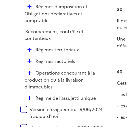
é
i
D
Régimes d'imposition et
p
30
e
é
Obligations déclaratives et
l
r
p
comptables
Il e
i
l
ou e
e
Recouvrement, contrôle et
i
r
contentieux
Une 
e
défa
r
D
Régimes territoriaux
é
D
Régimes sectoriels
p
é
l
40
D
Opérations concourant à la
p
i
é
production ou à la livraison
l
Cett
e
p
d'immeubles
i
r
l
- les
e
D
Régime de l’assujetti unique
i
r
é
- les
e
Versions sur la période
Version en vigueur du 19/06/2024
p
r
à aujourd'hui
- les
l
i