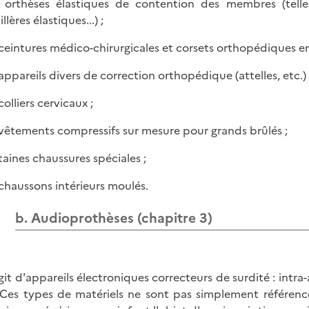
s orthèses élastiques de contention des membres (telle
llères élastiques...) ;
s ceintures médico-chirurgicales et corsets orthopédiques en
 appareils divers de correction orthopédique (attelles, etc.) 
 colliers cervicaux ;
s vêtements compressifs sur mesure pour grands brûlés ;
rtaines chaussures spéciales ;
s chaussons intérieurs moulés.
b. Audioprothèses (chapitre 3)
agit d'appareils électroniques correcteurs de surdité : intra-
 Ces types de matériels ne sont pas simplement référencé