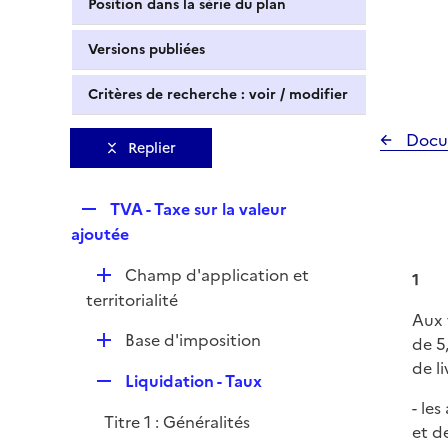
Position dans la série du plan
Versions publiées
Critères de recherche : voir / modifier
Docu
Replier
R
TVA - Taxe sur la valeur
e
ajoutée
p
D
Champ d'application et
l
1
é
territorialité
i
Aux 
p
e
D
Base d'imposition
de 5
l
r
é
de l
i
R
Liquidation - Taux
p
e
e
- les
l
r
Titre 1 : Généralités
p
et d
i