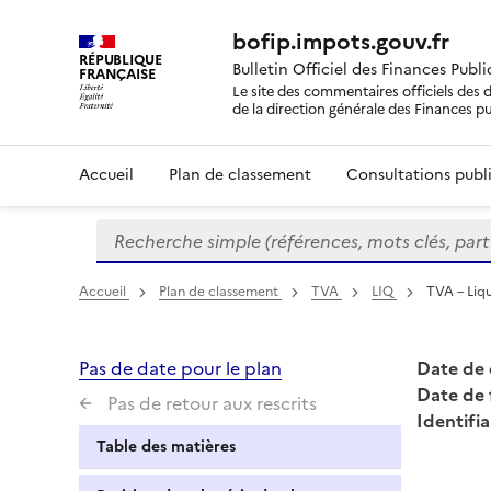
bofip.impots.gouv.fr
RÉPUBLIQUE
Bulletin Officiel des Finances Publ
FRANÇAISE
Le site des commentaires officiels des d
de la direction générale des Finances p
Accueil
Plan de classement
Consultations publi
Recherche simple (références, mots clés, partie 
Formulaire
de
recherche
Accueil
Plan de classement
TVA
LIQ
TVA – Liqu
Pas de date pour le plan
Date de 
Date de 
Pas de retour aux rescrits
Identifia
Table des matières