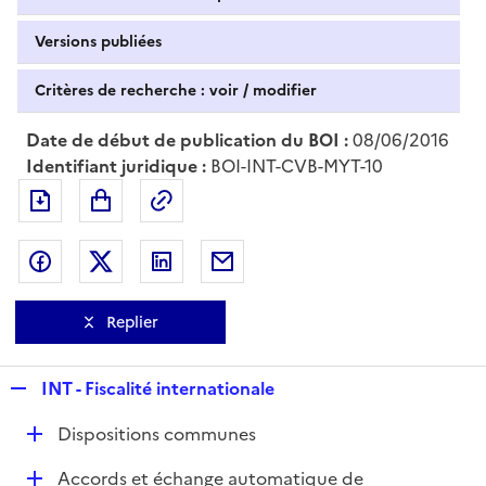
Versions publiées
Critères de recherche : voir / modifier
Date de début de publication du BOI :
08/06/2016
Identifiant juridique :
BOI-INT-CVB-MYT-10
Exporter le document au format pdf
Permalien : adresse web de ce doc
Partager sur Facebook
Partager sur Twitter
Partager sur LinkedIn
Partager par messagerie
Replier
R
INT - Fiscalité internationale
e
D
Dispositions communes
p
é
l
D
Accords et échange automatique de
p