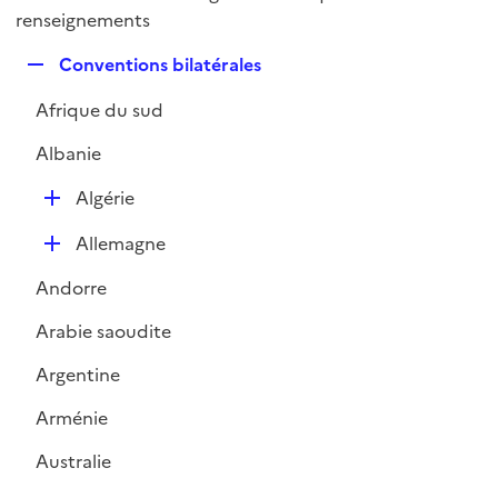
i
é
renseignements
l
e
p
i
r
R
Conventions bilatérales
l
e
e
i
r
Afrique du sud
p
e
l
r
Albanie
i
e
D
Algérie
r
é
D
Allemagne
p
é
l
Andorre
p
i
l
e
Arabie saoudite
i
r
Argentine
e
r
Arménie
Australie