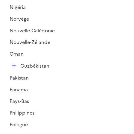
Nigéria
Norvège
Nouvelle-Calédonie
Nouvelle-Zélande
Oman
D
Ouzbékistan
é
Pakistan
p
l
Panama
i
Pays-Bas
e
r
Philippines
Pologne