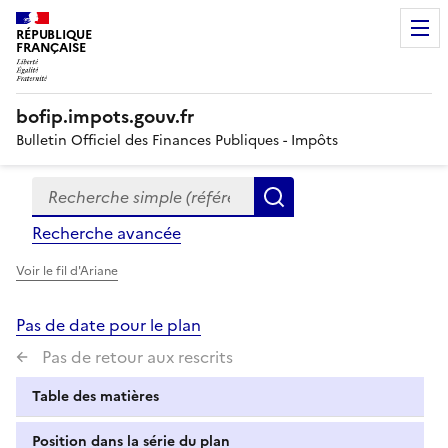
RÉPUBLIQUE
FRANÇAISE
bofip.impots.gouv.fr
Bulletin Officiel des Finances Publiques - Impôts
Recherche simple (références, mots clés, partie du titre
Formulaire
Rechercher
de
Recherche avancée
recherche
Voir le fil d'Ariane
Pas de date pour le plan
Pas de retour aux rescrits
Table des matières
Position dans la série du plan