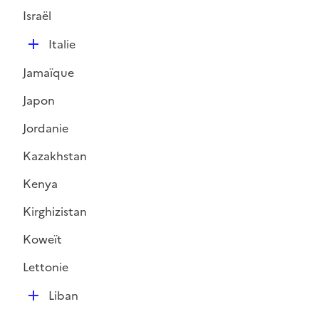
l
Israël
i
D
e
Italie
é
r
Jamaïque
p
l
Japon
i
Jordanie
e
r
Kazakhstan
Kenya
Kirghizistan
Koweït
Lettonie
D
Liban
é