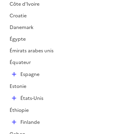
Côte d'Ivoire
Croatie
Danemark
Égypte
Émirats arabes unis
Équateur
D
Espagne
é
Estonie
p
l
D
États-Unis
i
é
e
Éthiopie
p
r
l
D
Finlande
i
é
e