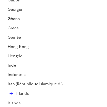
Gabon
p
r
l
Géorgie
i
Ghana
e
r
Grèce
Guinée
Hong-Kong
Hongrie
Inde
Indonésie
Iran (République Islamique d')
D
Irlande
é
Islande
p