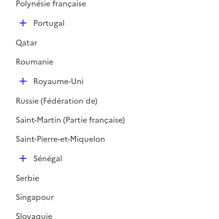
Polynésie française
D
Portugal
é
Qatar
p
l
Roumanie
i
D
e
Royaume-Uni
é
r
Russie (Fédération de)
p
l
Saint-Martin (Partie française)
i
Saint-Pierre-et-Miquelon
e
r
D
Sénégal
é
Serbie
p
l
Singapour
i
Slovaquie
e