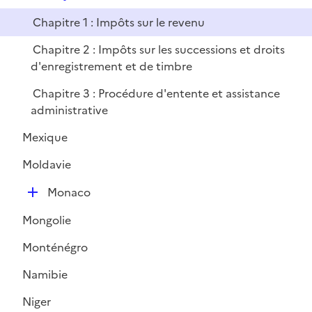
e
Chapitre 1 : Impôts sur le revenu
p
l
Chapitre 2 : Impôts sur les successions et droits
i
d'enregistrement et de timbre
e
Chapitre 3 : Procédure d'entente et assistance
r
administrative
Mexique
Moldavie
D
Monaco
é
Mongolie
p
l
Monténégro
i
Namibie
e
r
Niger