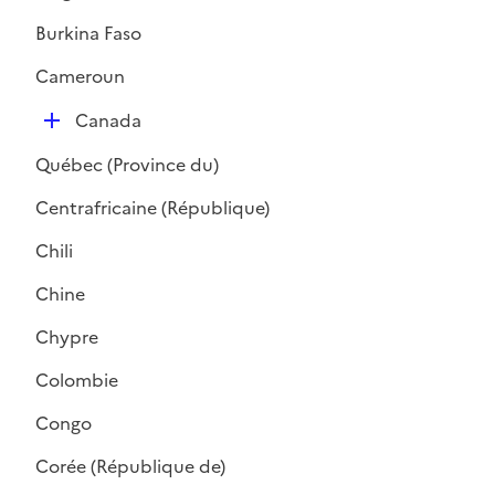
i
Burkina Faso
e
r
Cameroun
D
Canada
é
Québec (Province du)
p
l
Centrafricaine (République)
i
Chili
e
r
Chine
Chypre
Colombie
Congo
Corée (République de)