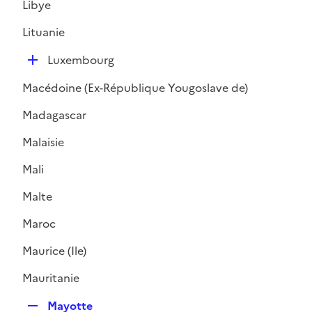
Libye
p
l
Lituanie
i
D
e
Luxembourg
é
r
Macédoine (Ex-République Yougoslave de)
p
l
Madagascar
i
Malaisie
e
r
Mali
Malte
Maroc
Maurice (Ile)
Mauritanie
R
Mayotte