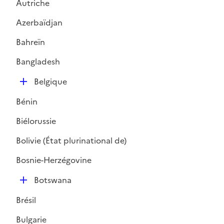
Autriche
Azerbaïdjan
Bahreïn
Bangladesh
D
Belgique
é
Bénin
p
l
Biélorussie
i
Bolivie (État plurinational de)
e
r
Bosnie-Herzégovine
D
Botswana
é
Brésil
p
l
Bulgarie