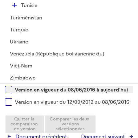
D
Tunisie
é
Turkménistan
p
l
Turquie
i
Ukraine
e
r
Venezuela (République bolivarienne du)
Viêt-Nam
Zimbabwe
Versions sur la période
Version en vigueur du 08/06/2016 à aujourd'hui
Version en vigueur du 12/09/2012 au 08/06/2016
Quitter la
Comparer les deux
comparaison
versions
de version
sélectionnées
Document précédent
Document suivant