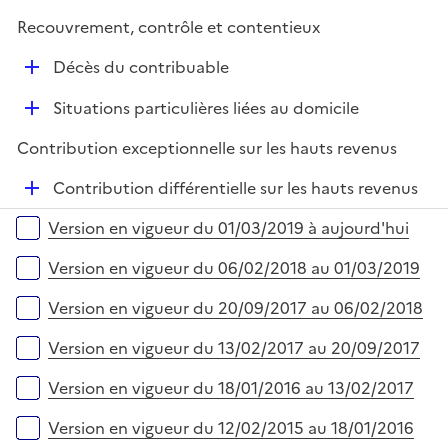
e
i
r
Recouvrement, contrôle et contentieux
e
D
r
Décès du contribuable
é
D
Situations particulières liées au domicile
p
é
l
Contribution exceptionnelle sur les hauts revenus
p
i
l
e
D
Contribution différentielle sur les hauts revenus
i
r
é
Versions sur la période
e
Version en vigueur du 01/03/2019 à aujourd'hui
p
r
l
Version en vigueur du 06/02/2018 au 01/03/2019
i
e
Version en vigueur du 20/09/2017 au 06/02/2018
r
Version en vigueur du 13/02/2017 au 20/09/2017
Version en vigueur du 18/01/2016 au 13/02/2017
Version en vigueur du 12/02/2015 au 18/01/2016