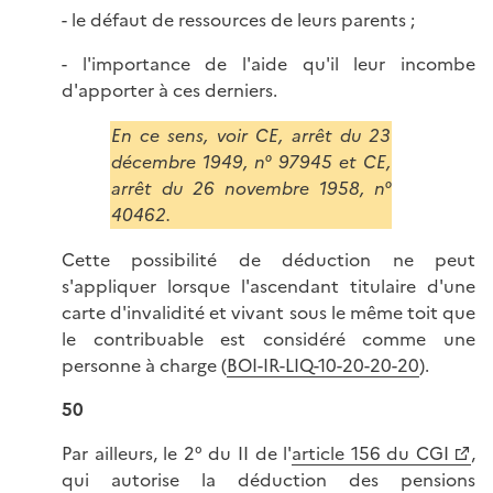
- le défaut de ressources de leurs parents ;
- l'importance de l'aide qu'il leur incombe
d'apporter à ces derniers.
En ce sens, voir CE, arrêt du 23
décembre 1949, n° 97945 et CE,
arrêt du 26 novembre 1958, n°
40462.
Cette possibilité de déduction ne peut
s'appliquer lorsque l'ascendant titulaire d'une
carte d'invalidité et vivant sous le même toit que
le contribuable est considéré comme une
personne à charge (
BOI-IR-LIQ-10-20-20-20
).
50
Par ailleurs, le 2° du II de l'
article 156 du CGI
,
qui autorise la déduction des pensions