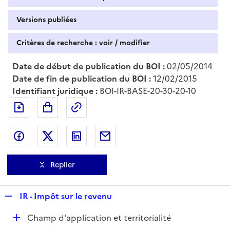
Versions publiées
Critères de recherche : voir / modifier
Date de début de publication du BOI :
02/05/2014
Date de fin de publication du BOI :
12/02/2015
Identifiant juridique :
BOI-IR-BASE-20-30-20-10
Exporter le document au format pdf
Permalien : adresse web de ce doc
Partager sur Facebook
Partager sur Twitter
Partager sur LinkedIn
Partager par messagerie
Replier
R
IR - Impôt sur le revenu
e
D
Champ d'application et territorialité
p
é