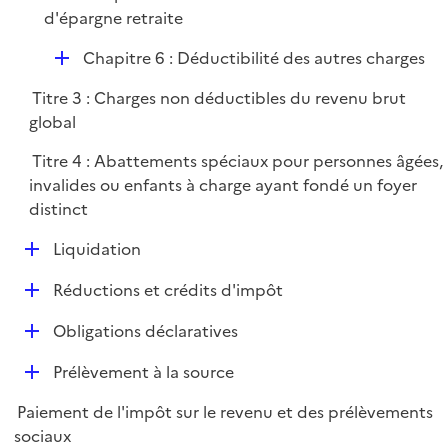
é
d'épargne retraite
p
D
Chapitre 6 : Déductibilité des autres charges
l
é
i
Titre 3 : Charges non déductibles du revenu brut
p
e
global
l
r
i
Titre 4 : Abattements spéciaux pour personnes âgées,
e
invalides ou enfants à charge ayant fondé un foyer
r
distinct
D
Liquidation
é
D
Réductions et crédits d'impôt
p
é
l
D
Obligations déclaratives
p
i
é
l
e
D
Prélèvement à la source
p
i
r
é
l
e
Paiement de l'impôt sur le revenu et des prélèvements
p
i
r
sociaux
l