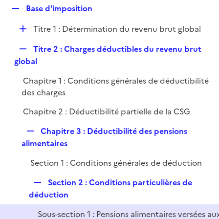
l
R
Base d'imposition
p
i
e
l
e
D
Titre 1 : Détermination du revenu brut global
p
i
r
é
l
e
R
Titre 2 : Charges déductibles du revenu brut
p
i
r
e
global
l
e
p
i
r
Chapitre 1 : Conditions générales de déductibilité
l
e
des charges
i
r
e
Chapitre 2 : Déductibilité partielle de la CSG
r
R
Chapitre 3 : Déductibilité des pensions
e
alimentaires
p
Section 1 : Conditions générales de déduction
l
i
R
Section 2 : Conditions particulières de
e
e
déduction
r
p
Sous-section 1 : Pensions alimentaires versées au
l