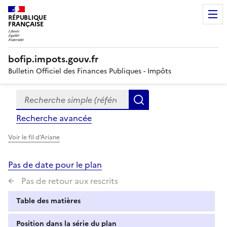
RÉPUBLIQUE
FRANÇAISE
bofip.impots.gouv.fr
Bulletin Officiel des Finances Publiques - Impôts
Recherche simple (références, mots clés, partie du titre
Formulaire
Rechercher
de
Recherche avancée
recherche
Voir le fil d'Ariane
Pas de date pour le plan
Pas de retour aux rescrits
Table des matières
Position dans la série du plan