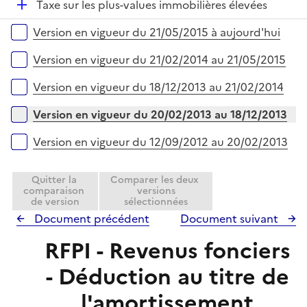
D
Taxe sur les plus-values immobilières élevées
l
r
é
i
Versions sur la période
Version en vigueur du 21/05/2015 à aujourd'hui
p
e
l
r
Version en vigueur du 21/02/2014 au 21/05/2015
i
e
Version en vigueur du 18/12/2013 au 21/02/2014
r
Version en vigueur du 20/02/2013 au 18/12/2013
Version en vigueur du 12/09/2012 au 20/02/2013
Quitter la
Comparer les deux
comparaison
versions
de version
sélectionnées
Document précédent
Document suivant
RFPI - Revenus fonciers
- Déduction au titre de
l'amortissement