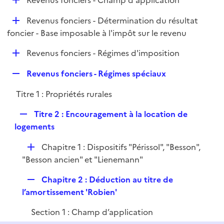
Revenus fonciers - Champ d'application
l
é
i
D
Revenus fonciers - Détermination du résultat
p
e
é
foncier - Base imposable à l'impôt sur le revenu
l
r
p
i
D
Revenus fonciers - Régimes d'imposition
l
e
é
i
r
R
Revenus fonciers - Régimes spéciaux
p
e
e
l
r
Titre 1 : Propriétés rurales
p
i
l
e
R
Titre 2 : Encouragement à la location de
i
r
e
logements
e
p
r
D
Chapitre 1 : Dispositifs "Périssol", "Besson",
l
é
"Besson ancien" et "Lienemann"
i
p
e
R
Chapitre 2 : Déduction au titre de
l
r
e
l’amortissement 'Robien'
i
p
e
Section 1 : Champ d’application
l
r