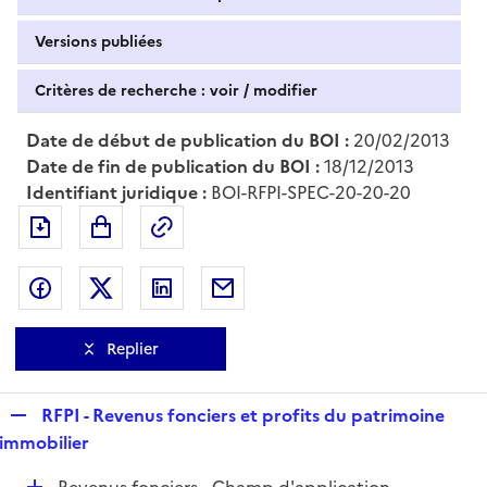
Versions publiées
Critères de recherche : voir / modifier
Date de début de publication du BOI :
20/02/2013
Date de fin de publication du BOI :
18/12/2013
Identifiant juridique :
BOI-RFPI-SPEC-20-20-20
Exporter le document au format pdf
Permalien : adresse web de ce doc
Partager sur Facebook
Partager sur Twitter
Partager sur LinkedIn
Partager par messagerie
Replier
R
RFPI - Revenus fonciers et profits du patrimoine
e
immobilier
p
D