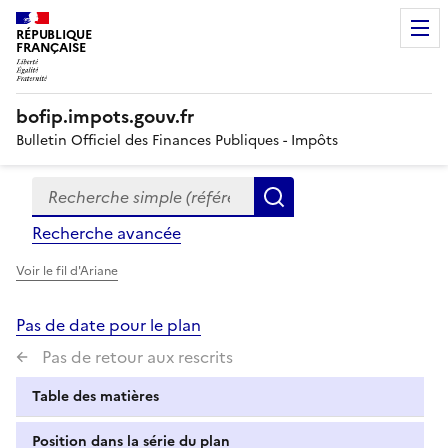
RÉPUBLIQUE
FRANÇAISE
bofip.impots.gouv.fr
Bulletin Officiel des Finances Publiques - Impôts
Recherche simple (références, mots clés, partie du titre
Formulaire
Rechercher
de
Recherche avancée
recherche
Voir le fil d'Ariane
Pas de date pour le plan
Pas de retour aux rescrits
Table des matières
Position dans la série du plan