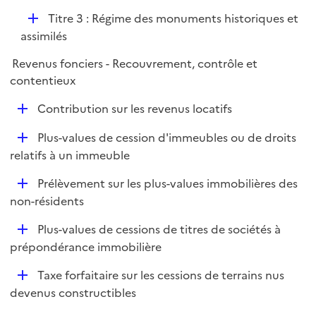
p
D
Titre 3 : Régime des monuments historiques et
l
é
assimilés
i
p
e
Revenus fonciers - Recouvrement, contrôle et
l
r
contentieux
i
e
D
Contribution sur les revenus locatifs
r
é
D
Plus-values de cession d'immeubles ou de droits
p
é
relatifs à un immeuble
l
p
i
D
Prélèvement sur les plus-values immobilières des
l
e
é
non-résidents
i
r
p
e
D
Plus-values de cessions de titres de sociétés à
l
r
é
prépondérance immobilière
i
p
e
D
Taxe forfaitaire sur les cessions de terrains nus
l
r
é
devenus constructibles
i
p
e