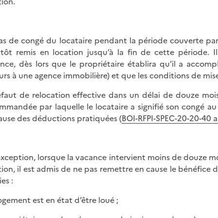
tion.
as de congé du locataire pendant la période couverte par
itôt remis en location jusqu’à la fin de cette période.
nce, dès lors que le propriétaire établira qu’il a accompl
urs à une agence immobilière) et que les conditions de mise 
faut de relocation effective dans un délai de douze mois
mmandée par laquelle le locataire a signifié son congé au p
ause des déductions pratiquées (
BOI-RFPI-SPEC-20-20-40 au
exception, lorsque la vacance intervient moins de douze m
tion, il est admis de ne pas remettre en cause le bénéfice de
es :
logement est en état d’être loué ;