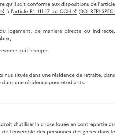
l
re qu’il soit conforme aux dispositions de l'
article
p
a
à l'
article R*. 111-17 du CCH
(
BOI-RFPI-SPEC-
a
p
g
a
e
e du logement, de manière directe ou indirecte,
g
bre ;
e
personne qui l’occupe.
ts nus situés dans une résidence de retraite, dans
 dans une résidence pour étudiants.
droit d’utiliser la chose louée en contrepartie du
ou de l’ensemble des personnes désignées dans le