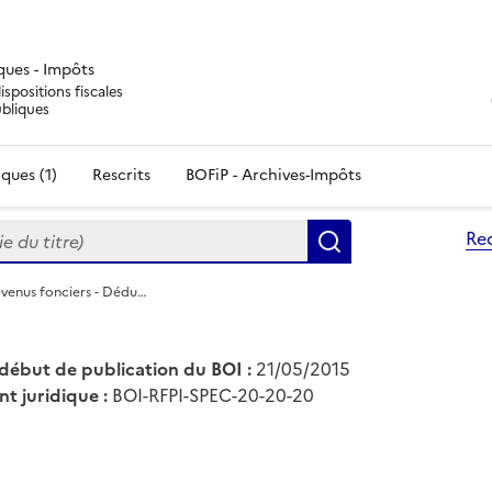
iques - Impôts
ispositions fiscales
ubliques
ques (1)
Rescrits
BOFiP - Archives-Impôts
du titre)
Re
Rechercher
evenus fonciers - Dédu…
début de publication du BOI :
21/05/2015
nt juridique :
BOI-RFPI-SPEC-20-20-20