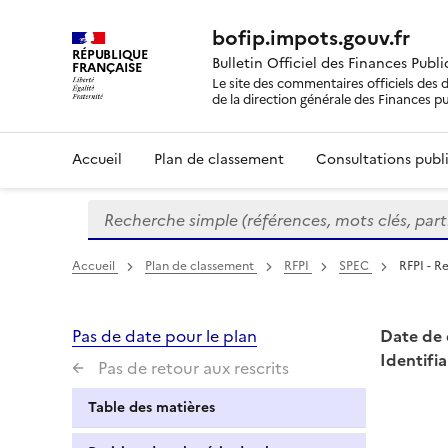
bofip.impots.gouv.fr
RÉPUBLIQUE
Bulletin Officiel des Finances Publ
FRANÇAISE
Le site des commentaires officiels des d
de la direction générale des Finances p
Accueil
Plan de classement
Consultations publi
Recherche simple (références, mots clés, partie 
Formulaire
de
recherche
Accueil
Plan de classement
RFPI
SPEC
RFPI - R
Pas de date pour le plan
Date de 
Identifia
Pas de retour aux rescrits
Table des matières