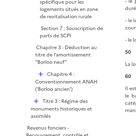
- le
spécifique pour les
duré
logements situés en zone
de revitalisation rurale
- le
cour
Section 7 : Souscription de
parts de SCPI
- le
Chapitre 3 : Déduction au
50
titre de l’amortissement
"Borloo neuf"
La l
D
Chapitre 4 :
60
é
Conventionnement ANAH
Il e
p
('Borloo ancien')
le b
l
D
Titre 3 : Régime des
caté
i
é
monuments historiques et
mani
e
p
assimilés
r
l
Revenus fonciers -
i
Recouvrement, contrôle et