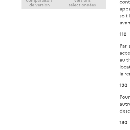
comparaison
versions
cont
de version
sélectionnées
appa
soit
avan
110
Par 
acce
au t
loca
la r
120
Pour
autr
desc
130