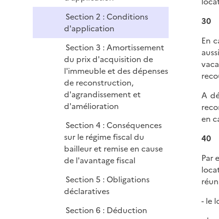
e
loca
r
Section 2 : Conditions
30
d'application
En c
Section 3 : Amortissement
auss
du prix d'acquisition de
vaca
l'immeuble et des dépenses
reco
de reconstruction,
d'agrandissement et
A dé
d'amélioration
reco
en c
Section 4 : Conséquences
sur le régime fiscal du
40
bailleur et remise en cause
Par 
de l'avantage fiscal
loca
Section 5 : Obligations
réuni
déclaratives
- le 
Section 6 : Déduction