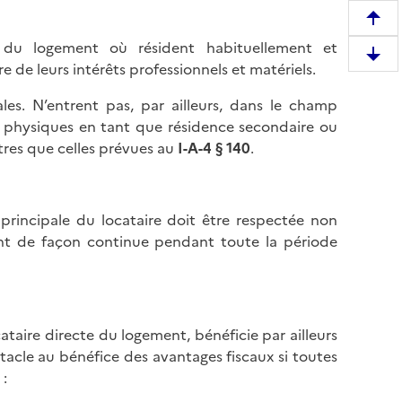
R
e, du logement où résident habituellement et
e
D
e de leurs intérêts professionnels et matériels.
m
e
o
ales. N’entrent pas, par ailleurs, dans le champ
s
n
es physiques en tant que résidence secondaire ou
c
t
tres que celles prévues au
I-A-4 § 140
.
e
e
n
r
d
e
r
rincipale du locataire doit être respectée non
n
e
nt de façon continue pendant toute la période
h
e
a
n
u
b
t
a
d
ataire directe du logement, bénéficie par ailleurs
s
e
tacle au bénéfice des avantages fiscaux si toutes
d
l
 :
e
a