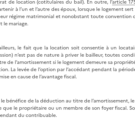
rat de location (cotitulaires du bail). En outre, l’
article 17
rtenir à l’un et l’autre des époux, lorsque le logement ser
 leur régime matrimonial et nonobstant toute convention con
t le mariage.
ailleurs, le fait que la location soit consentie à un locat
ssion) n’est pas de nature à priver le bailleur, toutes cond
itre de l’amortissement si le logement demeure sa proprié
tion. La levée de l’option par l’accédant pendant la pério
emise en cause de l’avantage fiscal.
 le bénéfice de la déduction au titre de l’amortissement, le
e que le propriétaire ou un membre de son foyer fiscal. Sou
endant du contribuable.