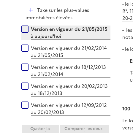
- le
l
D
Taxe sur les plus-values
R*. 
i
é
immobilières élevées
20-2
e
p
r
Versions sur la période
Version en vigueur du 21/05/2015
- le
l
à aujourd'hui
nota
i
e
Version en vigueur du 21/02/2014
- le
r
au 21/05/2015
E
Version en vigueur du 18/12/2013
T
au 21/02/2014
u
Version en vigueur du 20/02/2013
au 18/12/2013
Version en vigueur du 12/09/2012
100
au 20/02/2013
Le l
vers
Quitter la
Comparer les deux