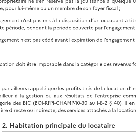
 propriétaire ne s’en réserve pas la jouissance à quelqu
e, pour lui-même ou un membre de son foyer fiscal ;
 logement n’est pas mis à la disposition d’un occupant à tit
te période, pendant la période couverte par l’engagement 
 logement n’est pas cédé avant l’expiration de l’engagement
ocation doit être imposable dans la catégorie des revenus fo
st par ailleurs rappelé que les profits tirés de la location 
ailleur à la gestion ou aux résultats de l’entreprise com
gorie des BIC (
BOI-RFPI-CHAMP-10-30 au I-B-2 § 40
). Il 
ère directe ou indirecte, des services attachés à la locatio
2. Habitation principale du locataire