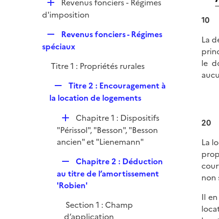
D
Revenus fonciers - Régimes
e
é
d'imposition
r
10
p
R
Revenus fonciers - Régimes
l
La d
e
spéciaux
i
prin
p
e
le d
Titre 1 : Propriétés rurales
l
r
aucu
i
R
Titre 2 : Encouragement à
e
e
la location de logements
r
p
D
Chapitre 1 : Dispositifs
l
20
é
"Périssol", "Besson", "Besson
i
p
ancien" et "Lienemann"
La l
e
l
prop
r
R
Chapitre 2 : Déduction
i
cour
e
au titre de l’amortissement
e
non 
p
'Robien'
r
l
Il e
Section 1 : Champ
i
loca
d’application