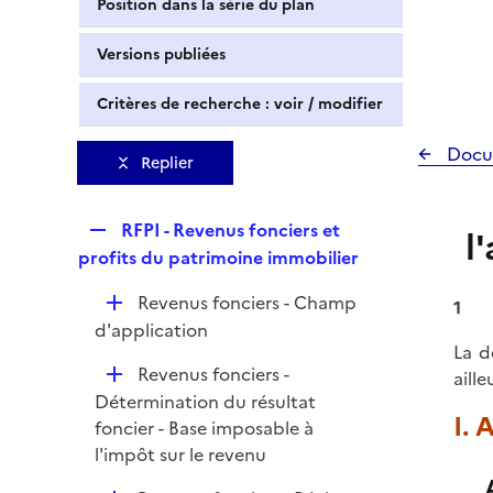
Position dans la série du plan
Versions publiées
Critères de recherche : voir / modifier
Docu
Replier
R
RFPI - Revenus fonciers et
l
e
profits du patrimoine immobilier
p
D
Revenus fonciers - Champ
l
1
é
d'application
i
La d
p
e
D
Revenus fonciers -
aill
l
r
é
Détermination du résultat
i
I. 
p
foncier - Base imposable à
e
l
l'impôt sur le revenu
r
i