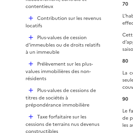
e
70
contentieux
r
L’ha
D
Contribution sur les revenus
effe
é
locatifs
p
Cett
D
Plus-values de cession
l
d’ap
é
d'immeubles ou de droits relatifs
i
sais
p
à un immeuble
e
l
r
80
D
Prélèvement sur les plus-
i
é
values immobilières des non-
La c
e
p
résidents
seul
r
l
couv
D
Plus-values de cessions de
i
é
titres de sociétés à
90
e
p
prépondérance immobilière
r
Le f
l
D
Taxe forfaitaire sur les
de p
i
é
cessions de terrains nus devenus
les 
e
p
constructibles
r