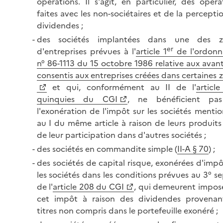
opérations. Il s'agit, en particulier, des opéra
faites avec les non-sociétaires et de la percepti
dividendes ;
des sociétés implantées dans une des z
er
d'entreprises prévues à l'
article 1
de l'ordonn
n° 86-1113 du 15 octobre 1986 relative aux avan
consentis aux entreprises créées dans certaines 
et qui, conformément au II de l'
articl
quinquies du CGI
, ne bénéficient pa
l'exonération de l'impôt sur les sociétés menti
au I du même article à raison de leurs produits 
de leur participation dans d'autres sociétés ;
des sociétés en commandite simple (
II-A § 70
) ;
des sociétés de capital risque, exonérées d'impô
les sociétés dans les conditions prévues au 3° se
de l'
article 208 du CGI
, qui demeurent impos
cet impôt à raison des dividendes provenan
titres non compris dans le portefeuille exonéré ;