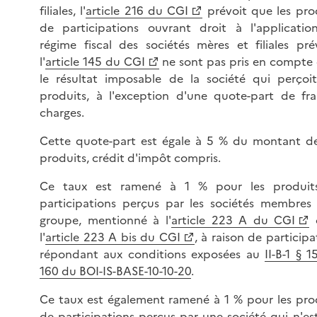
filiales, l'
article 216 du CGI
prévoit que les pro
de participations ouvrant droit à l'applicati
régime fiscal des sociétés mères et filiales pr
l'
article 145 du CGI
ne sont pas pris en compte
le résultat imposable de la société qui perçoi
produits, à l'exception d'une quote-part de fra
charges.
Cette quote-part est égale à 5 % du montant d
produits, crédit d'impôt compris.
Ce taux est ramené à 1 % pour les produit
participations perçus par les sociétés membres
groupe, mentionné à l'
article 223 A du CGI
l'
article 223 A bis du CGI
, à raison de participa
répondant aux conditions exposées au
II-B-1 § 1
160 du BOI-IS-BASE-10-10-20
.
Ce taux est également ramené à 1 % pour les pro
de participations perçus par une société qui n'es