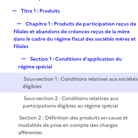
i
e
l
e
R
Titre 1 : Produits
p
i
r
e
l
e
R
Chapitre 1 : Produits de participation reçus de
p
i
r
e
filiales et abandons de créances reçus de la mère
l
e
p
dans le cadre du régime fiscal des sociétés mères et
i
r
l
filiales
e
i
r
R
Section 1 : Conditions d'application du
e
e
régime spécial
r
p
Sous-section 1 : Conditions relatives aux sociétés
l
éligibles
i
e
Sous-section 2 : Conditions relatives aux
r
participations éligibles au régime spécial
Section 2 : Définition des produits en cause et
modalités de prise en compte des charges
afférentes