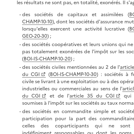
les résultats ne sont pas, en totalité, exonérés. Il s'ag
des sociétés de capitaux et assimilées (
BO
CHAMP-10-10
), dont les sociétés d'assurance mut
lorsqu'elles exercent une activité lucrative (
BO
GEO-20-30
) ;
des sociétés coopératives et leurs unions qui ne
pas totalement exonérées de l'impôt sur les soc
(
BOI-IS-CHAMP-10-20
) ;
des sociétés civiles mentionnées au 2 de l'
articl
du CGI
(
BOI-IS-CHAMP-10-30
) : sociétés à 
civile se livrant à une exploitation ou à des opéra
industrielles ou commerciales au sens de l'
artic
du CGI
et de l'
article 35 du CGI
qui 
soumises à l'impôt sur les sociétés au taux normal
des sociétés en commandite simple et sociét
participation pour la part des commanditair
celles des coparticipants qui ne sont
indéfiniment responsables ou dont les noms