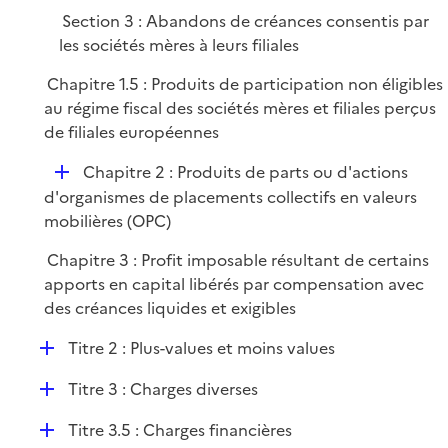
Section 3 : Abandons de créances consentis par
les sociétés mères à leurs filiales
Chapitre 1.5 : Produits de participation non éligibles
au régime fiscal des sociétés mères et filiales perçus
de filiales européennes
D
Chapitre 2 : Produits de parts ou d'actions
é
d'organismes de placements collectifs en valeurs
p
mobilières (OPC)
l
Chapitre 3 : Profit imposable résultant de certains
i
apports en capital libérés par compensation avec
e
des créances liquides et exigibles
r
D
Titre 2 : Plus-values et moins values
é
D
Titre 3 : Charges diverses
p
é
l
D
Titre 3.5 : Charges financières
p
i