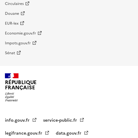
Circulaires
Douane
EUR-lex
Economie.gouv.fr
Impots.gouv.fr
Sénat
RÉPUBLIQUE
FRANÇAISE
info.gouv.fr
service-public.fr
legifrance.gouv.fr
data.gouv.fr