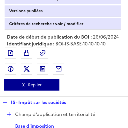
Versions publiées
Critères de recherche : voir / modifier
Date de début de publication du BOI :
26/06/2024
Identifiant juridique :
BOI-IS-BASE-10-10-10-10
Exporter le document au format pdf
Permalien : adresse web de ce doc
Partager sur Facebook
Partager sur Twitter
Partager sur LinkedIn
Partager par messagerie
Replier
R
IS - Impôt sur les sociétés
e
D
Champ d'application et territorialité
p
é
l
R
Base d'imposition
p