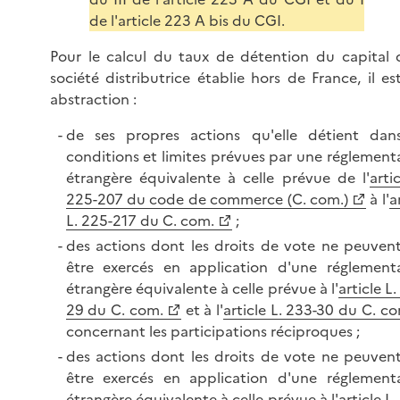
de l'article 223 A bis du CGI.
Pour le calcul du taux de détention du capital 
société distributrice établie hors de France, il est
abstraction :
de ses propres actions qu'elle détient dan
conditions et limites prévues par une réglement
étrangère équivalente à celle prévue de l'
arti
225-207 du code de commerce (C. com.)
à l'
a
L. 225-217 du C. com.
;
des actions dont les droits de vote ne peuven
être exercés en application d'une réglement
étrangère équivalente à celle prévue à l'
article L
29 du C. com.
et à l'
article L. 233-30 du C. c
concernant les participations réciproques ;
des actions dont les droits de vote ne peuven
être exercés en application d'une réglement
étrangère équivalente à celle prévue à l'
article L