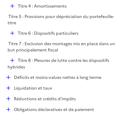
é
l
e
D
Titre 4 : Amortissements
p
i
r
é
l
e
Titre 5 : Provisions pour dépréciation du portefeuille-
p
i
r
titre
l
e
i
r
D
Titre 6 : Dispositifs particuliers
e
é
r
Titre 7 : Exclusion des montages mis en place dans un
p
but principalement fiscal
l
i
D
Titre 8 : Mesures de lutte contre les dispositifs
e
é
hybrides
r
p
D
Déficits et moins-values nettes à long terme
l
é
i
D
Liquidation et taux
p
e
é
l
r
D
Réductions et crédits d'impôts
p
i
é
l
e
D
Obligations déclaratives et de paiement
p
i
r
é