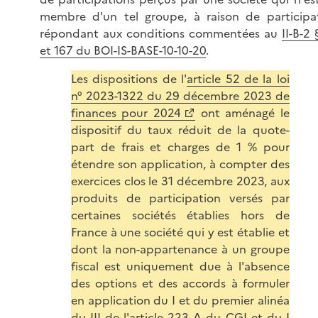
membre d'un tel groupe, à raison de participa
répondant aux conditions commentées au
II-B-2 
et 167 du BOI-IS-BASE-10-10-20
.
Les dispositions de l'
article 52 de la loi
n° 2023-1322 du 29 décembre 2023 de
finances pour 2024
ont aménagé le
dispositif du taux réduit de la quote-
part de frais et charges de 1 % pour
étendre son application, à compter des
exercices clos le 31 décembre 2023, aux
produits de participation versés par
certaines sociétés établies hors de
France à une société qui y est établie et
dont la non-appartenance à un groupe
fiscal est uniquement due à l'absence
des options et des accords à formuler
en application du I et du premier alinéa
du III de l'article 223 A du CGI et du I