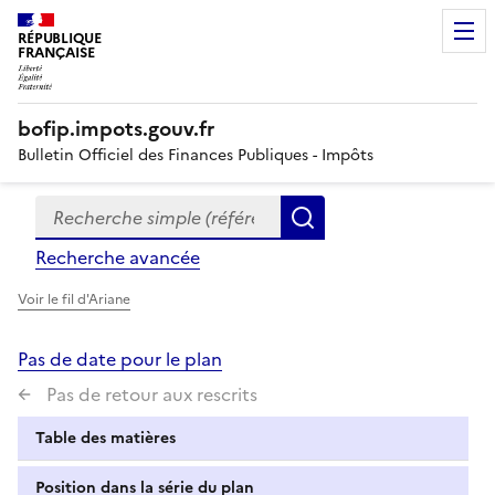
RÉPUBLIQUE
FRANÇAISE
bofip.impots.gouv.fr
Bulletin Officiel des Finances Publiques - Impôts
Recherche simple (références, mots clés, partie du titre
Formulaire
Rechercher
de
Recherche avancée
recherche
Voir le fil d'Ariane
Pas de date pour le plan
Pas de retour aux rescrits
Table des matières
Position dans la série du plan