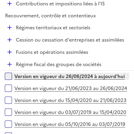
l
e
D
Contributions et impositions liées à l'IS
p
i
r
é
l
e
Recouvrement, contrôle et contentieux
p
i
r
l
e
D
Régimes territoriaux et sectoriels
i
r
é
e
D
Cession ou cessation d'entreprises et assimilées
p
r
é
l
D
Fusions et opérations assimilées
p
i
é
l
e
D
Régime fiscal des groupes de sociétés
p
i
r
é
l
e
Versions sur la période
Version en vigueur du 26/06/2024 à aujourd'hui
p
i
r
l
e
Version en vigueur du 21/06/2023 au 26/06/2024
i
r
e
Version en vigueur du 15/04/2020 au 21/06/2023
r
Version en vigueur du 03/07/2019 au 15/04/2020
Version en vigueur du 05/10/2016 au 03/07/2019