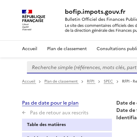
bofip.impots.gouv.fr
RÉPUBLIQUE
Bulletin Officiel des Finances Publ
FRANÇAISE
Le site des commentaires officiels des d
de la direction générale des Finances p
Accueil
Plan de classement
Consultations publi
Recherche simple (références, mots clés, partie 
Formulaire
de
recherche
Accueil
Plan de classement
RFPI
SPEC
RFPI - R
Pas de date pour le plan
Date de 
Date de 
Pas de retour aux rescrits
Identifia
Table des matières