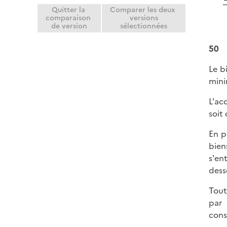
Quitter la
Comparer les deux
comparaison
versions
de version
sélectionnées
50
Le b
mini
L'ac
soit
En p
bien
s'en
dess
Tout
par 
cons