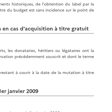
l
p
ents historiques, de l'obtention du label par la
a
a
tre du budget est sans incidence sur le point de
p
g
a
e
g
en cas d'acquisition à titre gratuit
e
s, les donataires, héritiers ou légataires ont la
ervation précédemment souscrit et dont le terme
estant à courir à la date de la mutation à titre
er janvier 2009