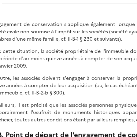
gagement de conservation s'applique également lorsque l
été civile non soumise à l'impôt sur les sociétés (société 
res d'une même famille, cf.
II-B-1 § 230 et suivants
).
 cette situation, la société propriétaire de l'immeuble d
période d'au moins quinze années à compter de son acquisit
janvier 2009.
utre, les associés doivent s'engager à conserver la pro
ze années à compter de leur acquisition (ou, le cas échéant
'immeuble, cf.
II-B-2-b § 300
).
ailleurs, il est précisé que les associés personnes physiqu
orairement l'usufruit de monuments historiques apparte
ficier, toutes autres conditions étant par ailleurs remplies,
B. Point de départ de l'engagement de co