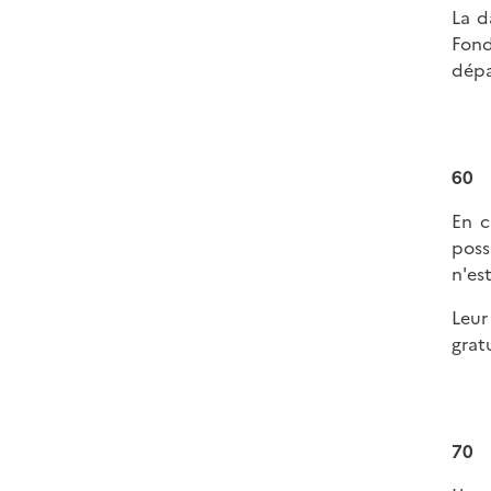
La d
Fond
dépa
60
En c
poss
n'es
Leur
gratu
70