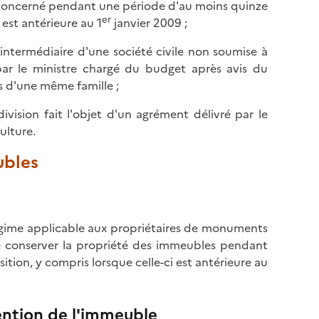
 concerné pendant une période d'au moins quinze
er
est antérieure au 1
janvier 2009 ;
l'intermédiaire d'une société civile non soumise à
par le ministre chargé du budget après avis du
s d'une même famille ;
ivision fait l'objet d'un agrément délivré par le
ulture.
ubles
égime applicable aux propriétaires de monuments
e conserver la propriété des immeubles pendant
ion, y compris lorsque celle-ci est antérieure au
ntion de l'immeuble