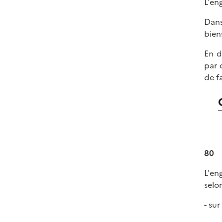
L'en
Dans
bien
En d
par 
de f
80
L'en
selon
- su