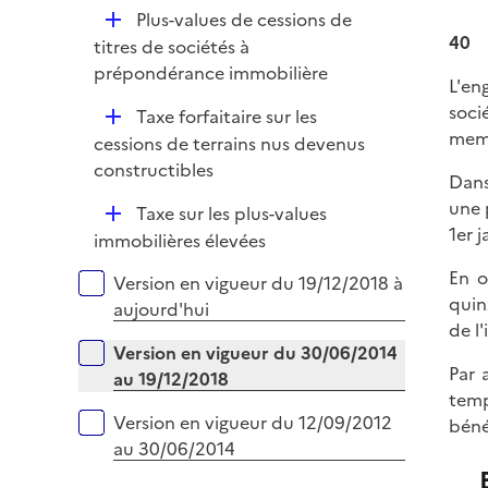
l
D
Plus-values de cessions de
i
40
é
titres de sociétés à
e
p
prépondérance immobilière
r
L'en
l
soci
D
Taxe forfaitaire sur les
i
memb
é
cessions de terrains nus devenus
e
p
constructibles
r
Dans
l
une 
D
Taxe sur les plus-values
i
1er 
é
immobilières élevées
e
p
r
En o
Versions sur la période
Version en vigueur du 19/12/2018 à
l
quin
aujourd'hui
i
de l
e
Version en vigueur du 30/06/2014
r
Par 
au 19/12/2018
temp
Version en vigueur du 12/09/2012
béné
au 30/06/2014