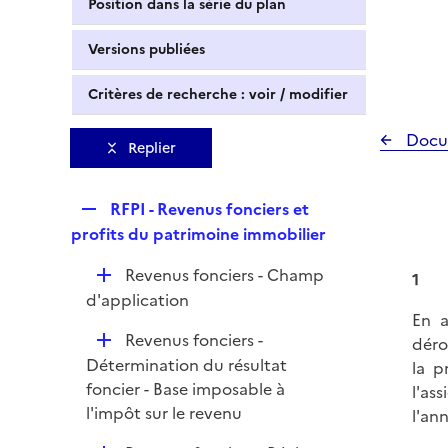
Position dans la série du plan
Versions publiées
Critères de recherche : voir / modifier
Docu
Replier
R
RFPI - Revenus fonciers et
e
profits du patrimoine immobilier
p
D
Revenus fonciers - Champ
l
1
é
d'application
i
En a
p
e
D
Revenus fonciers -
déro
l
r
é
Détermination du résultat
la p
i
p
foncier - Base imposable à
l'as
e
l
l'impôt sur le revenu
l'an
r
i