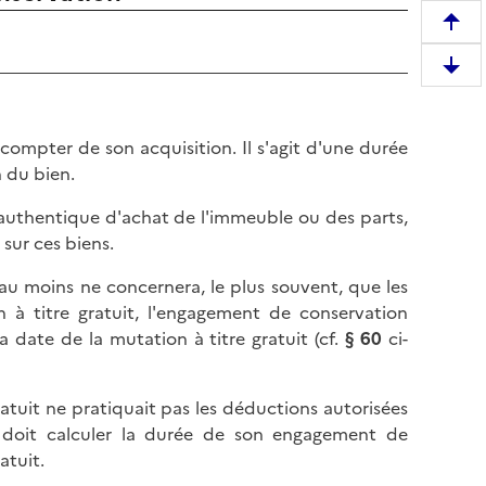
R
e
D
m
e
o
s
n
ompter de son acquisition. Il s'agit d'une durée
c
t
 du bien.
e
e
n
r
e authentique d'achat de l'immeuble ou des parts,
d
e
 sur ces biens.
r
n
e
u moins ne concernera, le plus souvent, que les
h
e
n à titre gratuit, l'engagement de conservation
a
n
la date de la mutation à titre gratuit (cf.
§ 60
ci-
u
b
t
a
d
ratuit ne pratiquait pas les déductions autorisées
s
e
ire doit calculer la durée de son engagement de
d
l
atuit.
e
a