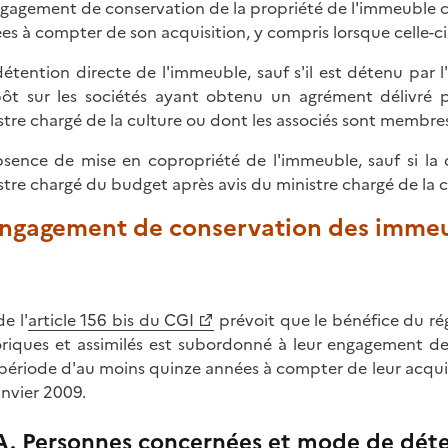
engagement de conservation de la propriété de l'immeuble
es à compter de son acquisition, y compris lorsque celle-ci 
 détention directe de l'immeuble, sauf s'il est détenu par 
pôt sur les sociétés ayant obtenu un agrément délivré 
stre chargé de la culture ou dont les associés sont membre
absence de mise en copropriété de l'immeuble, sauf si la d
stre chargé du budget après avis du ministre chargé de la c
 Engagement de conservation des imme
de l'
article 156 bis du CGI
prévoit que le bénéfice du r
oriques et assimilés est subordonné à leur engagement d
période d'au moins quinze années à compter de leur acquisit
nvier 2009.
A. Personnes concernées et mode de déte