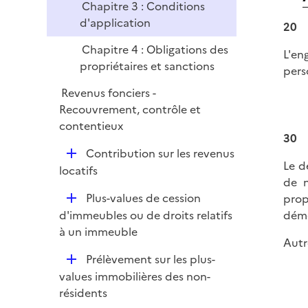
Chapitre 3 : Conditions
l
d'application
20
i
e
Chapitre 4 : Obligations des
L'en
r
propriétaires et sanctions
pers
Revenus fonciers -
Recouvrement, contrôle et
contentieux
30
D
Contribution sur les revenus
Le d
é
locatifs
de n
p
D
Plus-values de cession
prop
l
é
d'immeubles ou de droits relatifs
déme
i
p
à un immeuble
e
Autr
l
r
D
Prélèvement sur les plus-
i
é
values immobilières des non-
e
p
résidents
r