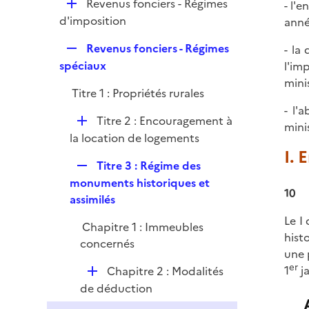
D
Revenus fonciers - Régimes
- l'
e
é
d'imposition
anné
r
p
R
Revenus fonciers - Régimes
- la
l
e
spéciaux
l'im
i
p
mini
e
Titre 1 : Propriétés rurales
l
r
- l'
i
D
Titre 2 : Encouragement à
mini
e
é
la location de logements
r
p
I.
R
Titre 3 : Régime des
l
e
monuments historiques et
i
10
p
assimilés
e
l
r
Le I 
Chapitre 1 : Immeubles
i
hist
concernés
e
une 
r
er
D
1
ja
Chapitre 2 : Modalités
é
de déduction
p