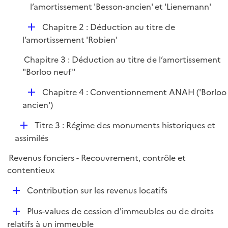
é
l’amortissement 'Besson-ancien' et 'Lienemann'
p
D
Chapitre 2 : Déduction au titre de
l
é
l’amortissement 'Robien'
i
p
e
Chapitre 3 : Déduction au titre de l’amortissement
l
r
"Borloo neuf"
i
e
D
Chapitre 4 : Conventionnement ANAH ('Borloo
r
é
ancien')
p
D
Titre 3 : Régime des monuments historiques et
l
é
assimilés
i
p
e
Revenus fonciers - Recouvrement, contrôle et
l
r
contentieux
i
e
D
Contribution sur les revenus locatifs
r
é
D
Plus-values de cession d'immeubles ou de droits
p
é
relatifs à un immeuble
l