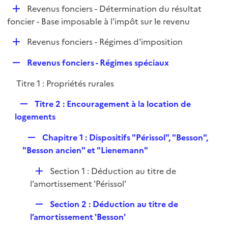
i
D
Revenus fonciers - Détermination du résultat
p
e
é
foncier - Base imposable à l'impôt sur le revenu
l
r
p
i
D
Revenus fonciers - Régimes d'imposition
l
e
é
i
r
R
Revenus fonciers - Régimes spéciaux
p
e
e
l
r
Titre 1 : Propriétés rurales
p
i
l
e
R
Titre 2 : Encouragement à la location de
i
r
e
logements
e
p
r
R
Chapitre 1 : Dispositifs "Périssol", "Besson",
l
e
"Besson ancien" et "Lienemann"
i
p
e
D
Section 1 : Déduction au titre de
l
r
é
l’amortissement 'Périssol'
i
p
e
R
Section 2 : Déduction au titre de
l
r
e
l’amortissement 'Besson'
i