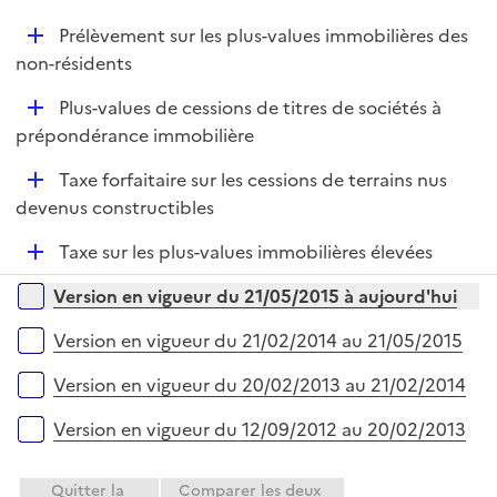
p
i
D
Prélèvement sur les plus-values immobilières des
l
e
é
non-résidents
i
r
p
e
D
Plus-values de cessions de titres de sociétés à
l
r
é
prépondérance immobilière
i
p
e
D
Taxe forfaitaire sur les cessions de terrains nus
l
r
é
devenus constructibles
i
p
e
D
Taxe sur les plus-values immobilières élevées
l
r
é
i
Versions sur la période
Version en vigueur du 21/05/2015 à aujourd'hui
p
e
l
r
Version en vigueur du 21/02/2014 au 21/05/2015
i
e
Version en vigueur du 20/02/2013 au 21/02/2014
r
Version en vigueur du 12/09/2012 au 20/02/2013
Quitter la
Comparer les deux