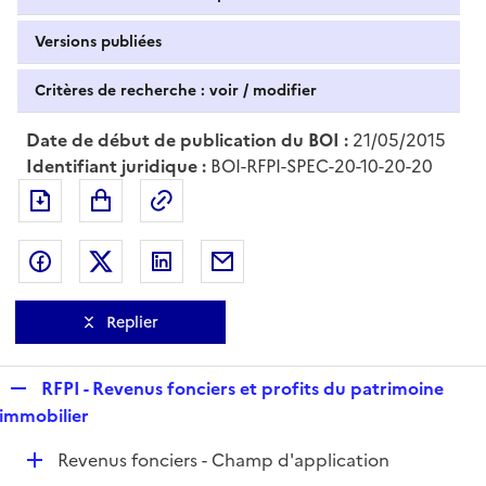
Versions publiées
Critères de recherche : voir / modifier
Date de début de publication du BOI :
21/05/2015
Identifiant juridique :
BOI-RFPI-SPEC-20-10-20-20
Exporter le document au format pdf
Permalien : adresse web de ce doc
Partager sur Facebook
Partager sur Twitter
Partager sur LinkedIn
Partager par messagerie
Replier
R
RFPI - Revenus fonciers et profits du patrimoine
e
immobilier
p
D
Revenus fonciers - Champ d'application
l
é