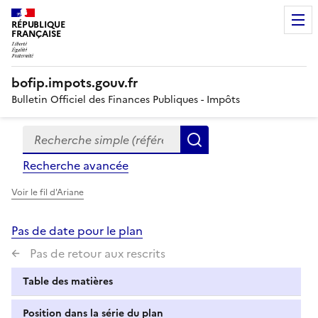
RÉPUBLIQUE
FRANÇAISE
bofip.impots.gouv.fr
Bulletin Officiel des Finances Publiques - Impôts
Recherche simple (références, mots clés, partie du titre
Formulaire
Rechercher
de
Recherche avancée
recherche
Voir le fil d'Ariane
Pas de date pour le plan
Pas de retour aux rescrits
Table des matières
Position dans la série du plan