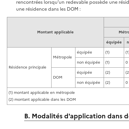
rencontrées lorsqu'un redevable possède une rési
une résidence dans les DOM :
Montant applicable
Métr
équipée
n
équipée
(1)
(1
Métropole
non équipée
(1)
0
Résidence principale
équipée
(2)
(2
DOM
non équipée
(2)
0
(1) montant applicable en métropole
(2) montant applicable dans les DOM
B. Modalités d'application dans de