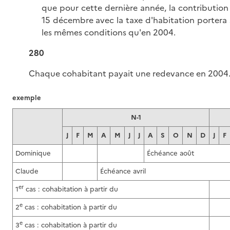
que pour cette dernière année, la contributio
15 décembre avec la taxe d'habitation porter
les mêmes conditions qu'en 2004.
280
Chaque cohabitant payait une redevance en 2004
exemple
N-1
J
F
M
A
M
J
J
A
S
O
N
D
J
F
Dominique
Échéance août
Claude
Échéance avril
er
1
cas : cohabitation à partir du
e
2
cas : cohabitation à partir du
e
3
cas : cohabitation à partir du