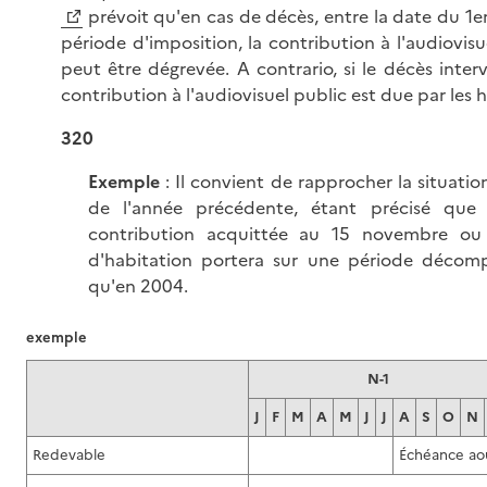
prévoit qu'en cas de décès, entre la date du 1er
période d'imposition, la contribution à l'audiovisu
peut être dégrevée. A contrario, si le décès inter
contribution à l'audiovisuel public est due par les hé
320
Exemple
: Il convient de rapprocher la situatio
de l'année précédente, étant précisé que 
contribution acquittée au 15 novembre ou
d'habitation portera sur une période décom
qu'en 2004.
exemple
N-1
J
F
M
A
M
J
J
A
S
O
N
Redevable
Échéance ao