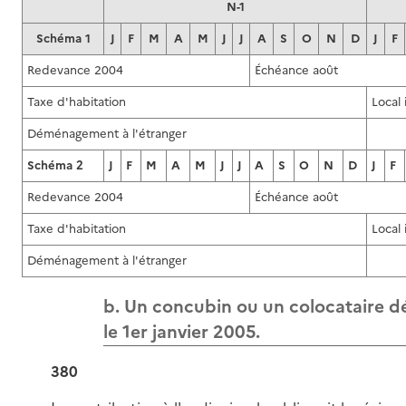
N-1
Schéma 1
J
F
M
A
M
J
J
A
S
O
N
D
J
F
Redevance 2004
Échéance août
Taxe d'habitation
Local
Déménagement à l'étranger
Schéma 2
J
F
M
A
M
J
J
A
S
O
N
D
J
F
Redevance 2004
Échéance août
Taxe d'habitation
Local
Déménagement à l'étranger
b. Un concubin ou un colocataire d
le 1er janvier 2005.
380