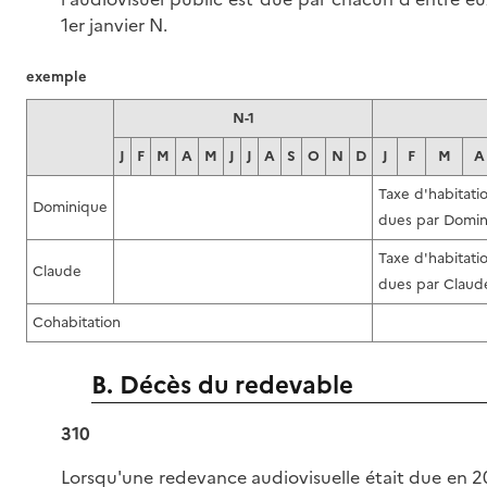
1er janvier N.
exemple
N-1
J
F
M
A
M
J
J
A
S
O
N
D
J
F
M
A
Taxe d'habitatio
Dominique
dues par Domi
Taxe d'habitatio
Claude
dues par Claud
Cohabitation
B. Décès du redevable
310
Lorsqu'une redevance audiovisuelle était due en 20