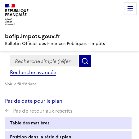
RÉPUBLIQUE
FRANÇAISE
bofip.impots.gouv.fr
Bulletin Officiel des Finances Publiques - Impôts
Recherche simple (références, mots clés, partie du titre
Formulaire
Rechercher
de
Recherche avancée
recherche
Voir le fil d'Ariane
Pas de date pour le plan
Pas de retour aux rescrits
Table des matières
Position dans la série du plan