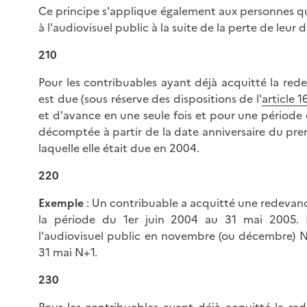
Ce principe s'applique également aux personnes qu
à l'audiovisuel public à la suite de la perte de leur d
210
Pour les contribuables ayant déjà acquitté la rede
est due (sous réserve des dispositions de l'
article 
et d'avance en une seule fois et pour une période
décomptée à partir de la date anniversaire du prem
laquelle elle était due en 2004.
220
Exemple
: Un contribuable a acquitté une redevanc
la période du 1er juin 2004 au 31 mai 2005. E
l'audiovisuel public en novembre (ou décembre) N
31 mai N+1.
230
Pour les contribuables ayant déjà acquitté la re