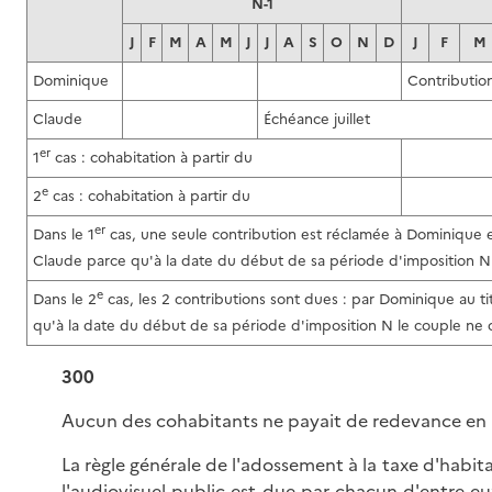
N-1
J
F
M
A
M
J
J
A
S
O
N
D
J
F
M
Dominique
Contributio
Claude
Échéance juillet
er
1
cas : cohabitation à partir du
e
2
cas : cohabitation à partir du
er
Dans le 1
cas, une seule contribution est réclamée à Dominique e
Claude parce qu'à la date du début de sa période d'imposition N 
e
Dans le 2
cas, les 2 contributions sont dues : par Dominique au t
qu'à la date du début de sa période d'imposition N le couple ne 
300
Aucun des cohabitants ne payait de redevance en
La règle générale de l'adossement à la taxe d'habita
l'audiovisuel public est due par chacun d'entre eux