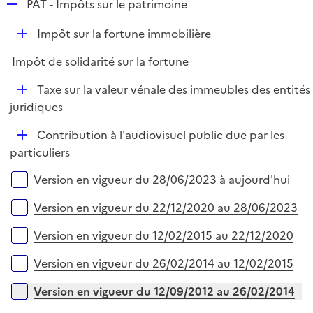
R
PAT - Impôts sur le patrimoine
e
D
Impôt sur la fortune immobilière
p
é
l
Impôt de solidarité sur la fortune
p
i
l
e
D
Taxe sur la valeur vénale des immeubles des entités
i
r
é
juridiques
e
p
r
D
Contribution à l'audiovisuel public due par les
l
é
particuliers
i
p
e
Versions sur la période
Version en vigueur du 28/06/2023 à aujourd'hui
l
r
i
Version en vigueur du 22/12/2020 au 28/06/2023
e
r
Version en vigueur du 12/02/2015 au 22/12/2020
Version en vigueur du 26/02/2014 au 12/02/2015
Version en vigueur du 12/09/2012 au 26/02/2014