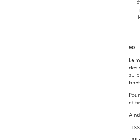
é
q
l
90
Le m
des 
au p
frac
Pour
et f
Ains
- 13