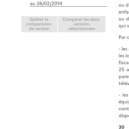
au 26/02/2014
ou d
enfa
ou d
Quitter la
Comparer les deux
comparaison
versions
qui 
de version
sélectionnées
Par 
- le
les 
fisc
25 a
pare
télé
- le
équi
cont
disp
30