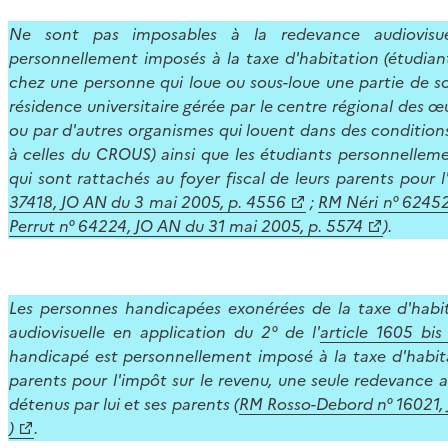
Ne sont pas imposables à la redevance audiovisue
personnellement imposés à la taxe d'habitation (étudi
chez une personne qui loue ou sous-loue une partie de s
résidence universitaire gérée par le centre régional des œ
ou par d'autres organismes qui louent dans des condition
à celles du CROUS) ainsi que les étudiants personnellem
qui sont rattachés au foyer fiscal de leurs parents pour l
37418, JO AN du 3 mai 2005, p. 4556
;
RM Néri n° 62452
Perrut n° 64224, JO AN du 31 mai 2005, p. 5574
).
Les personnes handicapées exonérées de la taxe d'habi
audiovisuelle en application du 2° de l'
article 1605 bi
handicapé est personnellement imposé à la taxe d'habita
parents pour l'impôt sur le revenu, une seule redevance au
détenus par lui et ses parents (
RM Rosso-Debord n° 16021,
)
.