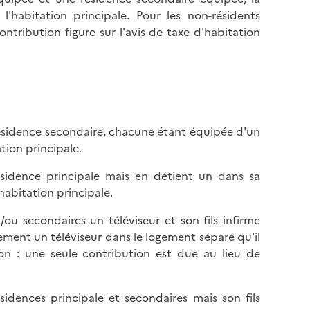
l
p
 l'habitation principale. Pour les non-résidents
a
a
ntribution figure sur l'avis de taxe d'habitation
p
g
a
e
g
e
ésidence secondaire, chacune étant équipée d'un
ation principale.
ésidence principale mais en détient un dans sa
habitation principale.
ou secondaires un téléviseur et son fils infirme
lement un téléviseur dans le logement séparé qu'il
on : une seule contribution est due au lieu de
idences principale et secondaires mais son fils