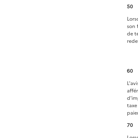
50
Lors
son 
de t
rede
60
L'av
affé
d'im
taxe
paie
70
Lors