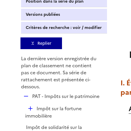
Position dans la série du plan
Versions publiées
Critères de recherche : voir / modifier
Replier
La dernière version enregistrée du
plan de classement ne contient
pas ce document. Sa série de
rattachement est présentée ci-
I. 
dessous.
par
R
PAT - Impôts sur le patrimoine
e
D
Impôt sur la fortune
p
é
immobilière
l
p
i
Impôt de solidarité sur la
l