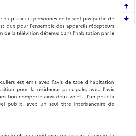
R
e
e ou plusieurs personnes ne faisant pas partie de
D
m
 est due pour l'ensemble des appareils récepteurs
e
o
n de la télévision détenus dans l'habitation par le
s
n
c
t
e
e
n
r
d
e
r
n
e
culiers est émis avec l'avis de taxe d'habitation
h
e
sition pour la résidence principale, avec l'avis
a
n
position comporte ainsi deux volets, l'un pour la
u
b
uel public, avec un seul titre interbancaire de
t
a
d
s
e
d
l
e
a
quipée et une résidence secondaire équipée, la