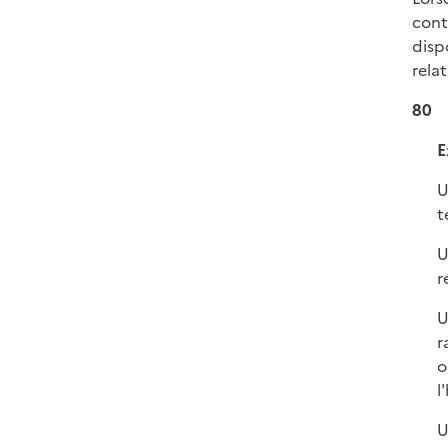
cont
disp
relat
80
E
U
t
U
r
U
r
o
l
U