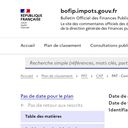
bofip.impots.gouv.fr
RÉPUBLIQUE
Bulletin Officiel des Finances Publ
FRANÇAISE
Le site des commentaires officiels des d
de la direction générale des Finances p
Accueil
Plan de classement
Consultations publi
Recherche simple (références, mots clés, partie 
Formulaire
de
recherche
Accueil
Plan de classement
PAT
CAP
PAT - Cont
Pas de date pour le plan
Date de 
Date de 
Pas de retour aux rescrits
Identifia
Table des matières