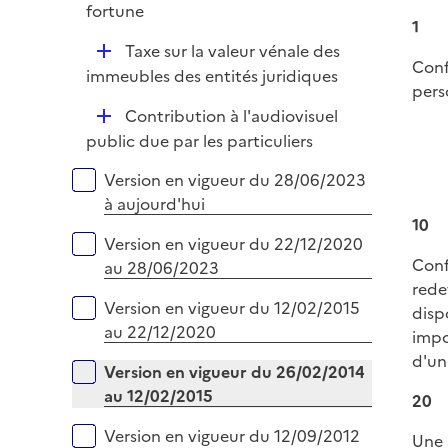
e
fortune
i
r
1
e
D
Taxe sur la valeur vénale des
r
Conf
é
immeubles des entités juridiques
pers
p
D
Contribution à l'audiovisuel
l
é
public due par les particuliers
i
p
e
Versions sur la période
Version en vigueur du 28/06/2023
l
r
à aujourd'hui
i
10
e
Version en vigueur du 22/12/2020
r
Conf
au 28/06/2023
rede
Version en vigueur du 12/02/2015
disp
au 22/12/2020
impo
d'un
Version en vigueur du 26/02/2014
au 12/02/2015
20
Version en vigueur du 12/09/2012
Une 