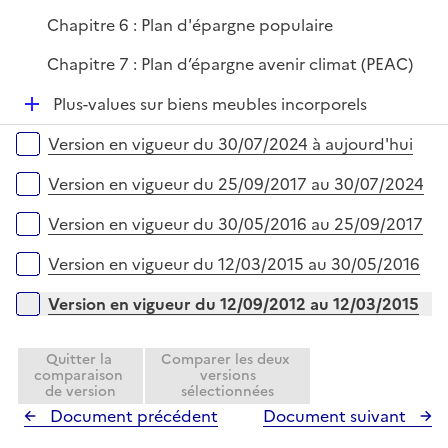
Chapitre 6 : Plan d'épargne populaire
Chapitre 7 : Plan d’épargne avenir climat (PEAC)
D
Plus-values sur biens meubles incorporels
é
Versions sur la période
Version en vigueur du 30/07/2024 à aujourd'hui
p
l
Version en vigueur du 25/09/2017 au 30/07/2024
i
e
Version en vigueur du 30/05/2016 au 25/09/2017
r
Version en vigueur du 12/03/2015 au 30/05/2016
Version en vigueur du 12/09/2012 au 12/03/2015
Quitter la
Comparer les deux
comparaison
versions
de version
sélectionnées
Document précédent
Document suivant