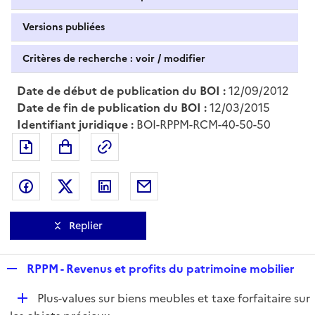
Versions publiées
Critères de recherche : voir / modifier
Date de début de publication du BOI :
12/09/2012
Date de fin de publication du BOI :
12/03/2015
Identifiant juridique :
BOI-RPPM-RCM-40-50-50
Exporter le document au format pdf
Permalien : adresse web de ce doc
Partager sur Facebook
Partager sur Twitter
Partager sur LinkedIn
Partager par messagerie
Replier
R
RPPM - Revenus et profits du patrimoine mobilier
e
D
Plus-values sur biens meubles et taxe forfaitaire sur
p
é