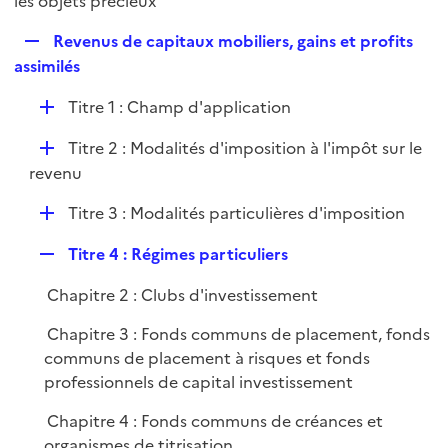
les objets précieux
l
p
i
R
Revenus de capitaux mobiliers, gains et profits
l
e
e
assimilés
i
r
p
e
D
Titre 1 : Champ d'application
l
r
é
i
D
Titre 2 : Modalités d'imposition à l'impôt sur le
p
e
é
revenu
l
r
p
i
D
Titre 3 : Modalités particulières d'imposition
l
e
é
i
r
R
Titre 4 : Régimes particuliers
p
e
e
l
r
Chapitre 2 : Clubs d'investissement
p
i
l
e
Chapitre 3 : Fonds communs de placement, fonds
i
r
communs de placement à risques et fonds
e
professionnels de capital investissement
r
Chapitre 4 : Fonds communs de créances et
organismes de titrisation