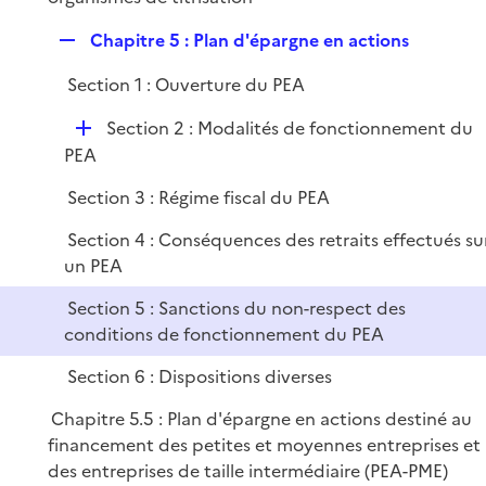
R
Chapitre 5 : Plan d'épargne en actions
e
Section 1 : Ouverture du PEA
p
l
D
Section 2 : Modalités de fonctionnement du
i
é
PEA
e
p
r
Section 3 : Régime fiscal du PEA
l
i
Section 4 : Conséquences des retraits effectués su
e
un PEA
r
Section 5 : Sanctions du non-respect des
conditions de fonctionnement du PEA
Section 6 : Dispositions diverses
Chapitre 5.5 : Plan d'épargne en actions destiné au
financement des petites et moyennes entreprises et
des entreprises de taille intermédiaire (PEA-PME)