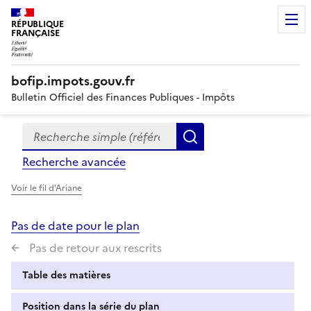
RÉPUBLIQUE
FRANÇAISE
bofip.impots.gouv.fr
Bulletin Officiel des Finances Publiques - Impôts
Recherche simple (références, mots clés, partie du titre
Formulaire
Rechercher
de
Recherche avancée
recherche
Voir le fil d'Ariane
Pas de date pour le plan
Pas de retour aux rescrits
Table des matières
Position dans la série du plan