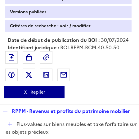
Versions publiées
Critères de recherche : voir / modifier
Date de début de publication du BOI :
30/07/2024
Identifiant juridique :
BOI-RPPM-RCM-40-50-50
Exporter le document au format pdf
Permalien : adresse web de ce doc
Partager sur Facebook
Partager sur Twitter
Partager sur LinkedIn
Partager par messagerie
Replier
R
RPPM - Revenus et profits du patrimoine mobilier
e
D
Plus-values sur biens meubles et taxe forfaitaire sur
p
é
les objets précieux
l
p