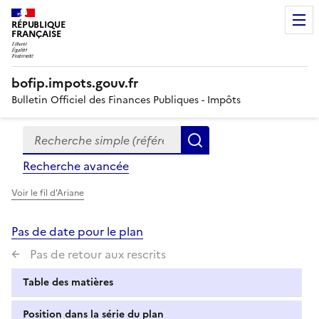
RÉPUBLIQUE
FRANÇAISE
bofip.impots.gouv.fr
Bulletin Officiel des Finances Publiques - Impôts
Recherche simple (références, mots clés, partie du titre
Formulaire
Rechercher
de
Recherche avancée
recherche
Voir le fil d'Ariane
Pas de date pour le plan
Pas de retour aux rescrits
Table des matières
Position dans la série du plan