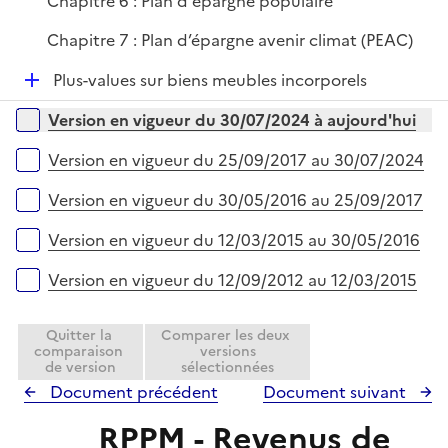
Chapitre 6 : Plan d'épargne populaire
Chapitre 7 : Plan d’épargne avenir climat (PEAC)
D
Plus-values sur biens meubles incorporels
é
Versions sur la période
Version en vigueur du 30/07/2024 à aujourd'hui
p
l
Version en vigueur du 25/09/2017 au 30/07/2024
i
e
Version en vigueur du 30/05/2016 au 25/09/2017
r
Version en vigueur du 12/03/2015 au 30/05/2016
Version en vigueur du 12/09/2012 au 12/03/2015
Quitter la
Comparer les deux
comparaison
versions
de version
sélectionnées
Document précédent
Document suivant
RPPM - Revenus de