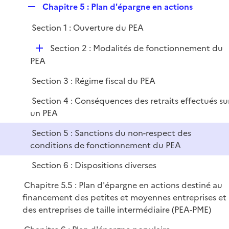
R
Chapitre 5 : Plan d'épargne en actions
e
Section 1 : Ouverture du PEA
p
l
D
Section 2 : Modalités de fonctionnement du
i
é
PEA
e
p
r
Section 3 : Régime fiscal du PEA
l
i
Section 4 : Conséquences des retraits effectués su
e
un PEA
r
Section 5 : Sanctions du non-respect des
conditions de fonctionnement du PEA
Section 6 : Dispositions diverses
Chapitre 5.5 : Plan d'épargne en actions destiné au
financement des petites et moyennes entreprises et
des entreprises de taille intermédiaire (PEA-PME)