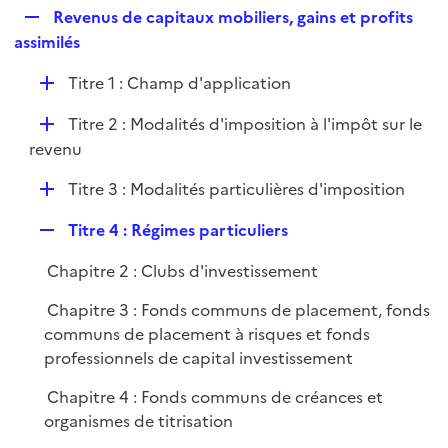
i
R
Revenus de capitaux mobiliers, gains et profits
l
e
e
assimilés
i
r
p
e
D
Titre 1 : Champ d'application
l
r
é
i
D
Titre 2 : Modalités d'imposition à l'impôt sur le
p
e
é
revenu
l
r
p
i
D
Titre 3 : Modalités particulières d'imposition
l
e
é
i
r
R
Titre 4 : Régimes particuliers
p
e
e
l
r
Chapitre 2 : Clubs d'investissement
p
i
l
e
Chapitre 3 : Fonds communs de placement, fonds
i
r
communs de placement à risques et fonds
e
professionnels de capital investissement
r
Chapitre 4 : Fonds communs de créances et
organismes de titrisation