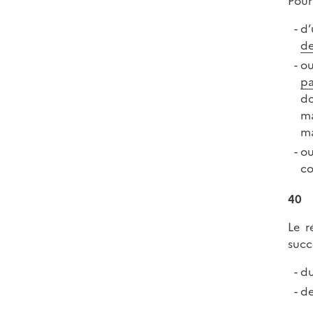
Pour
d’
de
ou
pa
do
ma
ma
ou
co
40
Le r
succ
du
de