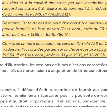
aux tiers et à la société émettrice par une inscription po
l'accord constaté a été réalisé antérieurement à la rédact
du 27 novembre 1978, n° 77-13.892
).
De même, l'acte de cession peut être constitué par deux 
preuve formelle de la mutation (
Cass. com., arrêt du 20 
arrêt du 5 mars 1969, n° 65-10.760
).
Constitue un acte de cession, au sens de l’article 726 
traduisant l’accord des parties sur la chose et le prix (
Cass
19.954
et
Cass. com., arrêt du 13 juin 1995, n° 93-20.511
tre d’illustration, les cessions de blocs d’actions constaté
modalités de transmission) d’acquisition de titres constitue
evanche, à défaut d'écrit susceptible de fournir aux par
gatoire, les éléments nécessaires pour la poursuite de leurs
ppent au droit proportionnel. Il en est ainsi, par exemple,
ature du cédant et du cessionnaire mais ne contient aucune 