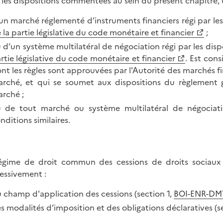
 les dispositions commentées au sein du présent chapitre, 
un marché réglementé d’instruments financiers régi par le
 la partie législative du code monétaire et financier
;
 d’un système multilatéral de négociation régi par les dis
rtie législative du code monétaire et financier
. Est con
nt les règles sont approuvées par l'Autorité des marchés f
rché, et qui se soumet aux dispositions du règlement g
rché ;
 de tout marché ou système multilatéral de négociati
nditions similaires.
égime de droit commun des cessions de droits sociaux 
essivement :
 champ d'application des cessions (section 1,
BOI-ENR-DM
s modalités d’imposition et des obligations déclaratives (s