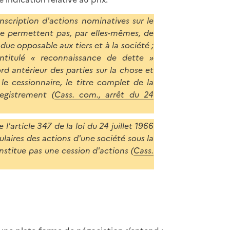
u
b
t
nscription d'actions nominatives sur le
a
d
ne permettent pas, par elles-mêmes, de
s
e
due opposable aux tiers et à la société ;
d
l
ntitulé « reconnaissance de dette »
e
a
rd antérieur des parties sur la chose et
l
p
 le cessionnaire, le titre complet de la
a
a
egistrement (
Cass. com., arrêt du 24
p
g
a
e
g
'article 347 de la loi du 24 juillet 1966
e
ulaires des actions d'une société sous la
stitue pas une cession d'actions (
Cass.