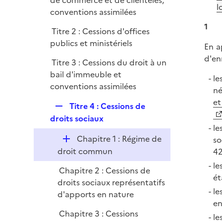
de commerce et de clientèles,
i
l
p
conventions assimilées
e
l
r
1
Titre 2 : Cessions d'offices
i
publics et ministériels
e
En a
r
d'en
Titre 3 : Cessions du droit à un
bail d'immeuble et
le
conventions assimilées
né
et
R
Titre 4 : Cessions de
e
droits sociaux
le
p
D
Chapitre 1 : Régime de
so
l
é
droit commun
42
i
p
e
le
Chapitre 2 : Cessions de
l
r
ét
droits sociaux représentatifs
i
le
d'apports en nature
e
en
r
Chapitre 3 : Cessions
le