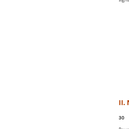
II.
30