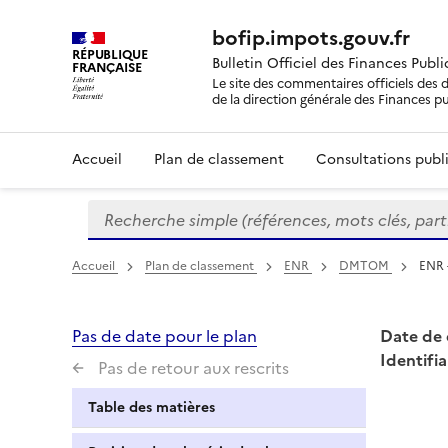
bofip.impots.gouv.fr
RÉPUBLIQUE
Bulletin Officiel des Finances Publ
FRANÇAISE
Le site des commentaires officiels des d
de la direction générale des Finances p
Accueil
Plan de classement
Consultations publi
Recherche simple (références, mots clés, partie 
Formulaire
de
recherche
Accueil
Plan de classement
ENR
DMTOM
ENR 
Pas de date pour le plan
Date de 
Identifia
Pas de retour aux rescrits
Table des matières