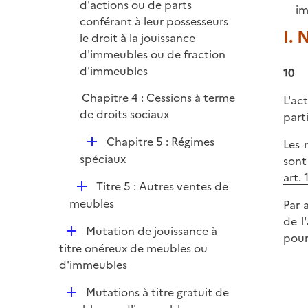
d'actions ou de parts
im
conférant à leur possesseurs
I. 
le droit à la jouissance
d'immeubles ou de fraction
d'immeubles
10
Chapitre 4 : Cessions à terme
L'act
de droits sociaux
part
D
Chapitre 5 : Régimes
Les 
é
spéciaux
sont
p
art. 
D
Titre 5 : Autres ventes de
l
é
meubles
Par 
i
p
de l
e
D
Mutation de jouissance à
l
pour
r
é
titre onéreux de meubles ou
i
p
d'immeubles
e
l
r
D
Mutations à titre gratuit de
i