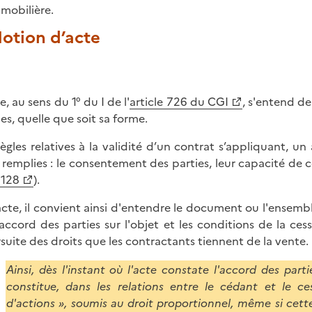
mobilière.
Notion d’acte
e, au sens du 1° du I de l'
article 726 du CGI
, s'entend de
ies, quelle que soit sa forme.
règles relatives à la validité d’un contrat s’appliquant, un
 remplies : le consentement des parties, leur capacité de co
1128
).
acte, il convient ainsi d'entendre le document ou l'ensem
'accord des parties sur l'objet et les conditions de la ces
suite des droits que les contractants tiennent de la vente.
Ainsi, dès l'instant où l'acte constate l'accord des parti
constitue, dans les relations entre le cédant et le ce
d'actions », soumis au droit proportionnel, même si cet