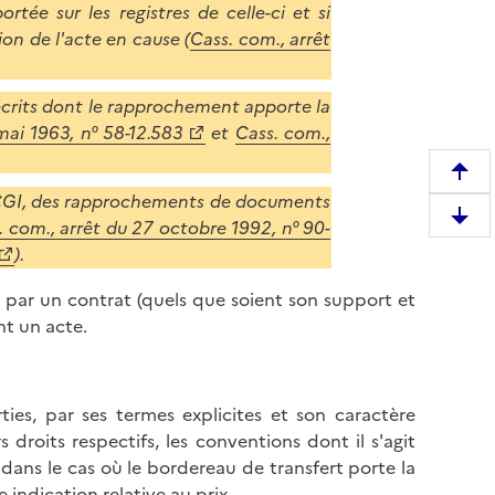
rtée sur les registres de celle-ci et si
ion de l'acte en cause (
Cass. com., arrêt
écrits dont le rapprochement apporte la
mai 1963, n° 58-12.583
et
Cass. com.,
R
du CGI, des rapprochements de documents
e
D
. com., arrêt du 27 octobre 1992, n° 90-
m
e
).
o
s
n
es par un contrat (quels que soient son support et
c
t
nt un acte.
e
e
n
r
d
e
r
ties, par ses termes explicites et son caractère
n
e
 droits respectifs, les conventions dont il s'agit
h
e
 dans le cas où le bordereau de transfert porte la
a
n
indication relative au prix.