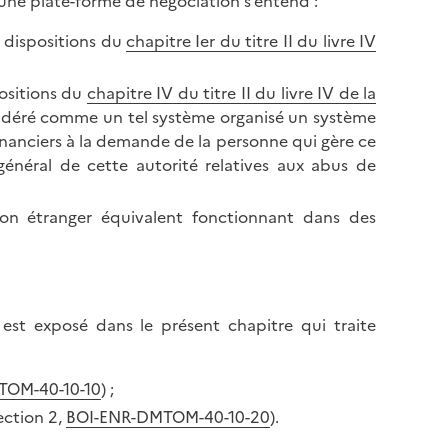
une plate-forme de négociation s’entend :
s dispositions du
chapitre Ier du titre II du livre IV
positions du
chapitre IV du titre II du livre IV de la
sidéré comme un tel système organisé un système
inanciers à la demande de la personne qui gère ce
énéral de cette autorité relatives aux abus de
on étranger équivalent fonctionnant dans des
est exposé dans le présent chapitre qui traite
TOM-40-10-10
) ;
ection 2,
BOI-ENR-DMTOM-40-10-20
).