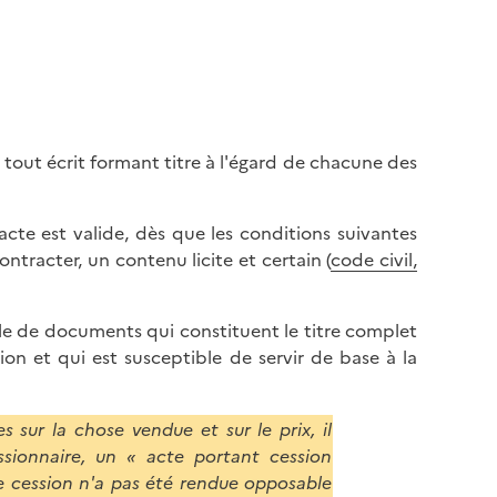
 tout écrit formant titre à l'égard de chacune des
 acte est valide, dès que les conditions suivantes
ntracter, un contenu licite et certain (
code civil,
ble de documents qui constituent le titre complet
sion et qui est susceptible de servir de base à la
es sur la chose vendue et sur le prix, il
ssionnaire, un « acte portant cession
te cession n'a pas été rendue opposable