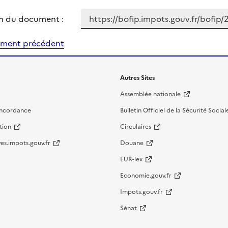
n du document :
ment précédent
Autres Sites
Assemblée nationale
oncordance
Bulletin Officiel de la Sécurité Social
tion
Circulaires
es.impots.gouv.fr
Douane
EUR-lex
Economie.gouv.fr
Impots.gouv.fr
Sénat