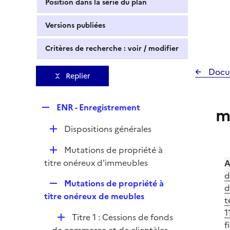
Position dans la série du plan
Versions publiées
Critères de recherche : voir / modifier
Docu
Replier
R
ENR - Enregistrement
m
e
D
Dispositions générales
p
é
l
D
Mutations de propriété à
p
i
é
titre onéreux d'immeubles
A
l
e
p
d
i
r
R
Mutations de propriété à
l
d
e
e
titre onéreux de meubles
i
t
r
p
e
1
D
Titre 1 : Cessions de fonds
l
r
f
é