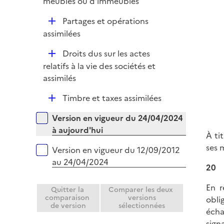
é
meubles ou d'immeubles
e
p
r
D
Partages et opérations
l
é
assimilées
i
p
e
D
Droits dus sur les actes
l
r
é
relatifs à la vie des sociétés et
i
p
assimilés
e
l
r
D
Timbre et taxes assimilées
i
é
e
Versions sur la période
Version en vigueur du 24/04/2024
p
r
à aujourd'hui
l
À ti
i
ses 
Version en vigueur du 12/09/2012
e
au 24/04/2024
20
r
En r
Quitter la
Comparer les deux
comparaison
versions
obli
de version
sélectionnées
écha
sign