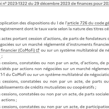
oi n° 2023-1322 du 29 décembre 2023 de finances pour 2024
pplication des dispositions du I de l'
article 726 du code g
registrement dont le taux varie selon la nature des titres cé
s actes portant cession d'actions, de parts de fondateurs 
gociées sur un marché réglementé d'instruments financier
 financier (CoMoFi)
ou sur un système multilatéral de né
;
s cessions, constatées ou non par un acte, d'actions, de 
ciétés par actions non négociées sur un marché réglementé
1-1 du CoMoFi ou sur un système multilatéral de négociation
s cessions, constatées ou non par un acte, de parts ou t
ablissements de crédits mutualistes ou coopératifs ;
s cessions, constatées ou non par un acte, de parts sociales
 actions ;
s cessions, constatées ou non par un acte, de participat