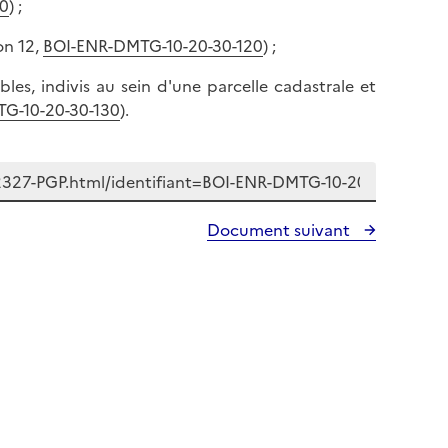
p
10
) ;
a
a
p
on 12,
BOI-ENR-DMTG-10-20-30-120
) ;
g
a
e
les, indivis au sein d'une parcelle cadastrale et
g
G-10-20-30-130
).
e
Document suivant