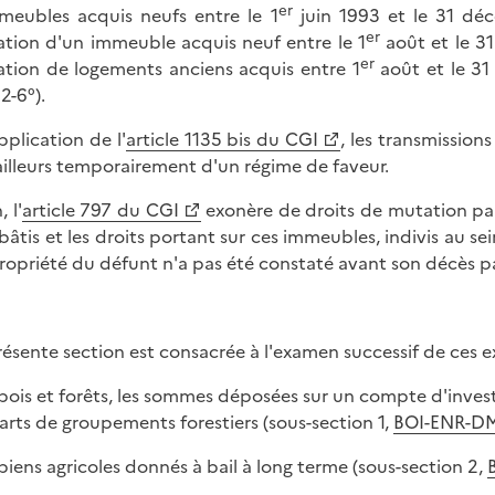
er
meubles acquis neufs entre le 1
juin 1993 et le 31 dé
er
tion d'un immeuble acquis neuf entre le 1
août et le 31
er
tion de logements anciens acquis entre 1
août et le 31
2-6°).
pplication de l'
article 1135 bis du CGI
, les transmission
ailleurs temporairement d'un régime de faveur.
, l'
article 797 du CGI
exonère de droits de mutation par
bâtis et les droits portant sur ces immeubles, indivis au sei
ropriété du défunt n'a pas été constaté avant son décès pa
résente section est consacrée à l'examen successif de ces ex
s bois et forêts, les sommes déposées sur un compte d'invest
parts de groupements forestiers (sous-section 1,
BOI-ENR-DM
s biens agricoles donnés à bail à long terme (sous-section 2,