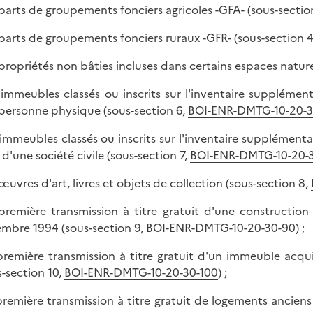
s parts de groupements fonciers agricoles -GFA- (sous-sectio
s parts de groupements fonciers ruraux -GFR- (sous-section 
s propriétés non bâties incluses dans certains espaces nature
s immeubles classés ou inscrits sur l'inventaire supplém
personne physique (sous-section 6,
BOI-ENR-DMTG-10-20-3
s immeubles classés ou inscrits sur l'inventaire supplémen
 d'une société civile (sous-section 7,
BOI-ENR-DMTG-10-20-
 œuvres d'art, livres et objets de collection (sous-section 8,
 première transmission à titre gratuit d'une construction
mbre 1994 (sous-section 9,
BOI-ENR-DMTG-10-20-30-90
) ;
 première transmission à titre gratuit d'un immeuble acqui
s-section 10,
BOI-ENR-DMTG-10-20-30-100
) ;
 première transmission à titre gratuit de logements anciens