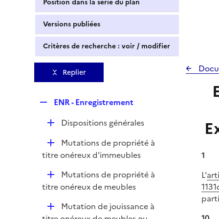
Position dans la série du plan
Versions publiées
Critères de recherche : voir / modifier
Docu
Replier
R
ENR - Enregistrement
e
D
Dispositions générales
E
p
é
l
D
Mutations de propriété à
p
i
é
titre onéreux d'immeubles
1
l
e
p
i
r
D
Mutations de propriété à
L'
art
l
e
é
titre onéreux de meubles
1131
i
r
p
part
e
D
Mutation de jouissance à
l
r
é
10
titre onéreux de meubles ou