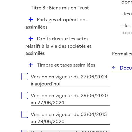
donn
é
i
Titre 3 : Biens mis en Trust
p
e
- le
l
r
D
Partages et opérations
i
- le
é
assimilées
e
dépo
p
r
D
Droits dus sur les actes
l
é
relatifs à la vie des sociétés et
i
p
assimilés
Permalie
e
l
r
D
Timbre et taxes assimilées
i
Docu
é
e
Versions sur la période
Version en vigueur du 27/06/2024
p
r
à aujourd'hui
l
i
Version en vigueur du 29/06/2020
e
au 27/06/2024
r
Version en vigueur du 03/04/2015
au 29/06/2020