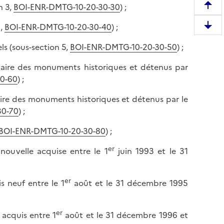
n 3,
BOI-ENR-DMTG-10-20-30-30
) ;
R
e
4,
BOI-ENR-DMTG-10-20-30-40
) ;
D
m
e
o
ls (sous-section 5,
BOI-ENR-DMTG-10-20-30-50
) ;
s
n
c
entaire des monuments historiques et détenus par
t
e
0-60
) ;
e
n
r
taire des monuments historiques et détenus par le
d
e
30-70
) ;
r
n
e
h
BOI-ENR-DMTG-10-20-30-80
) ;
e
a
er
n
 nouvelle acquise entre le 1
juin 1993 et le 31
u
b
t
a
d
er
s neuf entre le 1
août et le 31 décembre 1995
s
e
d
l
e
er
a
 acquis entre 1
août et le 31 décembre 1996 et
l