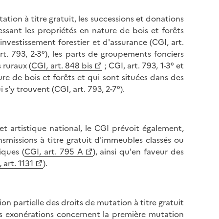
tation à titre gratuit, les successions et donations
ressant les propriétés en nature de bois et forêts
nvestissement forestier et d'assurance (CGI, art.
rt. 793, 2-3°), les parts de groupements fonciers
 ruraux (
CGI, art. 848 bis
; CGI, art. 793, 1-3° et
ure de bois et forêts et qui sont situées dans des
 s'y trouvent (CGI, art. 793, 2-7°).
et artistique national, le CGI prévoit également,
nsmissions à titre gratuit d'immeubles classés ou
iques (
CGI, art. 795 A
), ainsi qu'en faveur des
 art. 1131
).
tion partielle des droits de mutation à titre gratuit
es exonérations concernent la première mutation