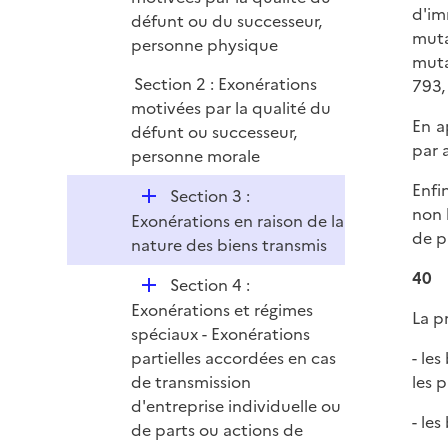
d'im
défunt ou du successeur,
muta
personne physique
muta
Section 2 : Exonérations
793, 
motivées par la qualité du
En a
défunt ou successeur,
par 
personne morale
Enfin
D
Section 3 :
non 
é
Exonérations en raison de la
de p
p
nature des biens transmis
l
40
D
Section 4 :
i
é
Exonérations et régimes
e
La p
p
spéciaux - Exonérations
r
l
partielles accordées en cas
- le
i
de transmission
les 
e
d'entreprise individuelle ou
- le
r
de parts ou actions de