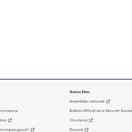
Autres Sites
Assemblée nationale
oncordance
Bulletin Officiel de la Sécurité Social
tion
Circulaires
es.impots.gouv.fr
Douane