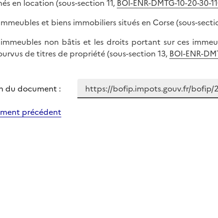
és en location (sous-section 11,
BOI-ENR-DMTG-10-20-30-1
s immeubles et biens immobiliers situés en Corse (sous-secti
s immeubles non bâtis et les droits portant sur ces immeub
urvus de titres de propriété (sous-section 13,
BOI-ENR-DMT
n du document :
ment précédent