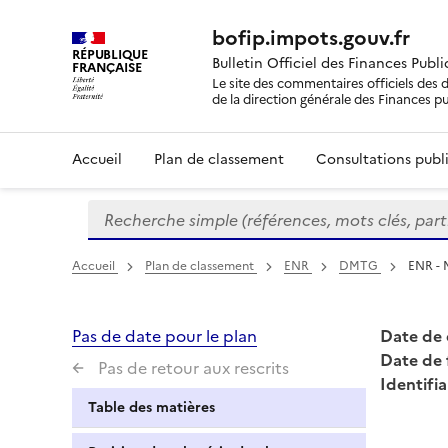
bofip.impots.gouv.fr
RÉPUBLIQUE
Bulletin Officiel des Finances Publ
FRANÇAISE
Le site des commentaires officiels des d
de la direction générale des Finances p
Accueil
Plan de classement
Consultations publi
Recherche simple (références, mots clés, partie 
Formulaire
de
recherche
Accueil
Plan de classement
ENR
DMTG
ENR - M
Pas de date pour le plan
Date de 
Date de 
Pas de retour aux rescrits
Identifia
Table des matières