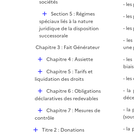
sociétés
- le
D
Section 5 : Régimes
- le
é
spéciaux liés à la nature
p
- le
juridique de la disposition
l
successorale
- le
i
Chapitre 3 : Fait Générateur
une 
e
r
D
Chapitre 4 : Assiette
- le
é
biais
D
Chapitre 5 : Tarifs et
p
é
- les
liquidation des droits
l
p
i
- la
D
Chapitre 6 : Obligations
l
e
déce
é
déclaratives des redevables
i
r
p
e
- la
D
Chapitre 7 : Mesures de
l
r
(sou
é
contrôle
i
p
e
- la
D
Titre 2 : Donations
l
r