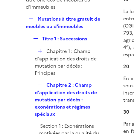
i
p
d'immeubles
e
La l
l
r
R
entr
Mutations à titre gratuit de
i
e
(
CGI,
meubles ou d'immeubles
e
p
793,
r
R
Titre 1 : Successions
l
agri
e
i
4°),
D
Chapitre 1 : Champ
p
e
espa
é
d'application des droits de
l
r
p
mutation par décès :
20
i
l
Principes
e
En v
i
r
R
Chapitre 2 : Champ
sous
e
e
d'application des droits de
insc
r
p
mutation par décès :
tran
l
exonérations et régimes
30
i
spéciaux
e
Par 
Section 1 : Exonérations
r
en f
motivées par la qualité du