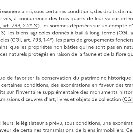
oi exonère ainsi, sous certaines conditions, des droits de mu
e vifs, à concurrence des trois-quarts de leur valeur, inté
 art. 793, 2-2°
), les sommes déposées sur un compte d'i
 3), les biens agricoles donnés à bail à long terme (CGI, a
coles (CGI, art. 793, 1-4°), les parts de groupements fonciers
 ainsi que les propriétés non bâties qui ne sont pas en nat
ces naturels protégés en raison de la faune et de la flore qui
ue de favoriser la conservation du patrimoine historique 
 certaines conditions, des exonérations en faveur des tra
rits sur l'inventaire supplémentaire des monuments histor
smissions d'œuvres d'art, livres et objets de collection (
CGI,
ailleurs, le législateur a prévu, sous conditions, une exonéra
aveur de certaines transmissions de biens immobiliers. C