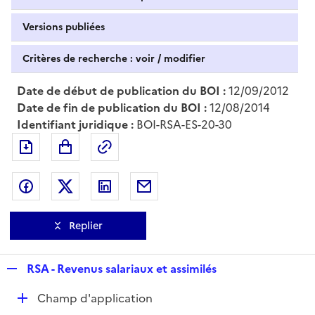
Versions publiées
Critères de recherche : voir / modifier
Date de début de publication du BOI :
12/09/2012
Date de fin de publication du BOI :
12/08/2014
Identifiant juridique :
BOI-RSA-ES-20-30
Exporter le document au format pdf
Permalien : adresse web de ce doc
Partager sur Facebook
Partager sur Twitter
Partager sur LinkedIn
Partager par messagerie
Replier
R
RSA - Revenus salariaux et assimilés
e
D
Champ d'application
p
é