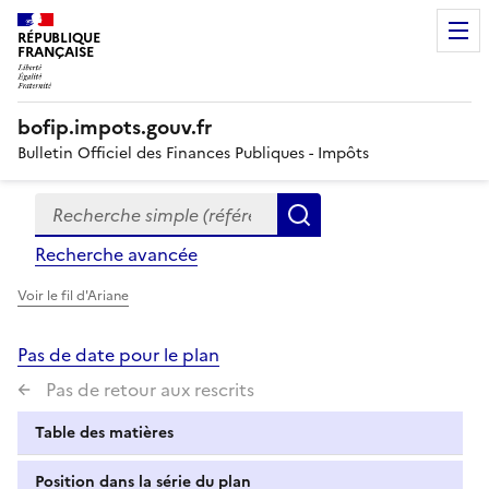
RÉPUBLIQUE
FRANÇAISE
bofip.impots.gouv.fr
Bulletin Officiel des Finances Publiques - Impôts
Recherche simple (références, mots clés, partie du titre
Formulaire
Rechercher
de
Recherche avancée
recherche
Voir le fil d'Ariane
Pas de date pour le plan
Pas de retour aux rescrits
Table des matières
Position dans la série du plan