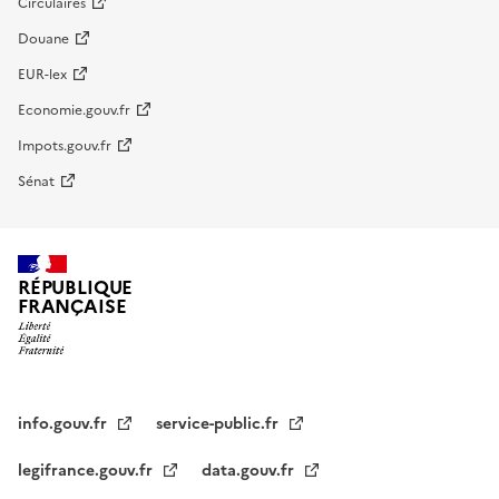
Circulaires
Douane
EUR-lex
Economie.gouv.fr
Impots.gouv.fr
Sénat
RÉPUBLIQUE
FRANÇAISE
info.gouv.fr
service-public.fr
legifrance.gouv.fr
data.gouv.fr