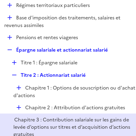
l
D
Régimes territoriaux particuliers
p
i
é
l
e
D
Base d'imposition des traitements, salaires et
p
i
r
é
revenus assimiles
l
e
p
i
r
D
Pensions et rentes viageres
l
e
é
i
r
R
Épargne salariale et actionnariat salarié
p
e
e
l
r
D
Titre 1 : Épargne salariale
p
i
é
l
e
R
Titre 2 : Actionnariat salarié
p
i
r
e
l
e
D
Chapitre 1 : Options de souscription ou d'achat
p
i
r
é
d'actions
l
e
p
i
r
D
Chapitre 2 : Attribution d'actions gratuites
l
e
é
i
r
Chapitre 3 : Contribution salariale sur les gains de
p
e
levée d’options sur titres et d’acquisition d’actions
l
r
gratuites