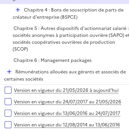
i
e
D
Chapitre 4 : Bons de souscription de parts de
r
é
créateur d'entreprise (BSPCE)
p
Chapitre 5 : Autres dispositifs d'actionnariat salarié :
l
sociétés anonymes à participation ouvrière (SAPO) e
i
sociétés coopératives ouvrières de production
e
(SCOP)
r
Chapitre 6 : Management packages
D
Rémunérations allouées aux gérants et associés de
é
certaines sociétés
p
Versions sur la période
Version en vigueur du 21/05/2026 à aujourd'hui
l
i
Version en vigueur du 24/07/2017 au 21/05/2026
e
r
Version en vigueur du 13/06/2016 au 24/07/2017
Version en vigueur du 12/08/2014 au 13/06/2016