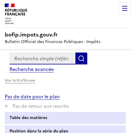
RÉPUBLIQUE
FRANÇAISE
bofip.impots.gouv.fr
Bulletin Officiel des Finances Publiques - Impôts
Recherche simple (références, mots clés, partie du titre
Formulaire
Rechercher
de
Recherche avancée
recherche
Voir le fil d'Ariane
Pas de date pour le plan
Pas de retour aux rescrits
Table des matières
Position dans la série du plan