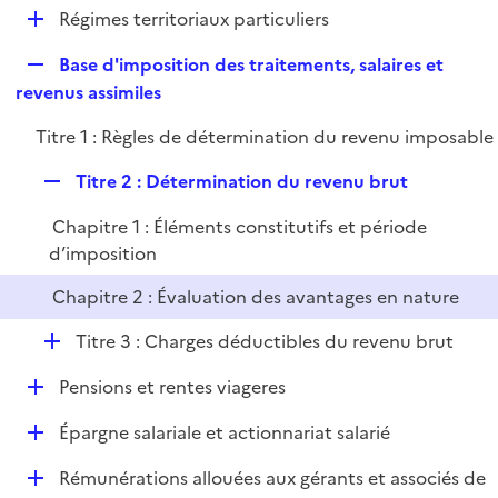
l
D
Régimes territoriaux particuliers
p
i
é
l
e
R
Base d'imposition des traitements, salaires et
p
i
r
e
revenus assimiles
l
e
p
i
r
Titre 1 : Règles de détermination du revenu imposable
l
e
i
r
R
Titre 2 : Détermination du revenu brut
e
e
r
Chapitre 1 : Éléments constitutifs et période
p
d’imposition
l
i
Chapitre 2 : Évaluation des avantages en nature
e
r
D
Titre 3 : Charges déductibles du revenu brut
é
D
Pensions et rentes viageres
p
é
l
D
Épargne salariale et actionnariat salarié
p
i
é
l
e
D
Rémunérations allouées aux gérants et associés de
p
i