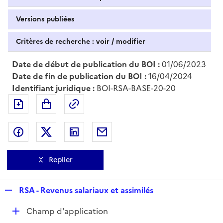
Versions publiées
Critères de recherche : voir / modifier
Date de début de publication du BOI :
01/06/2023
Date de fin de publication du BOI :
16/04/2024
Identifiant juridique :
BOI-RSA-BASE-20-20
Exporter le document au format pdf
Permalien : adresse web de ce doc
Partager sur Facebook
Partager sur Twitter
Partager sur LinkedIn
Partager par messagerie
Replier
R
RSA - Revenus salariaux et assimilés
e
D
Champ d'application
p
é