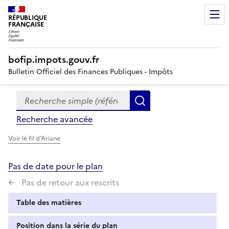
RÉPUBLIQUE
FRANÇAISE
bofip.impots.gouv.fr
Bulletin Officiel des Finances Publiques - Impôts
Recherche simple (références, mots clés, partie du titre
Formulaire
Rechercher
de
Recherche avancée
recherche
Voir le fil d'Ariane
Pas de date pour le plan
Pas de retour aux rescrits
Table des matières
Position dans la série du plan