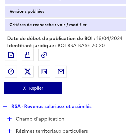
Versions publiées
Critères de recherche : voir / modifier
Date de début de publication du BOI :
16/04/2024
Identifiant juridique :
BOI-RSA-BASE-20-20
Exporter le document au format pdf
Permalien : adresse web de ce doc
Partager sur Facebook
Partager sur Twitter
Partager sur LinkedIn
Partager par messagerie
Replier
R
RSA - Revenus salariaux et assimilés
e
D
Champ d'application
p
é
l
D
Régimes territoriaux particuliers
p