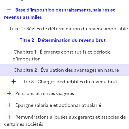
i
é
l
e
R
Base d'imposition des traitements, salaires et
p
i
r
e
revenus assimiles
l
e
p
i
r
Titre 1 : Règles de détermination du revenu imposable
l
e
i
r
R
Titre 2 : Détermination du revenu brut
e
e
r
Chapitre 1 : Éléments constitutifs et période
p
d’imposition
l
i
Chapitre 2 : Évaluation des avantages en nature
e
r
D
Titre 3 : Charges déductibles du revenu brut
é
D
Pensions et rentes viageres
p
é
l
D
Épargne salariale et actionnariat salarié
p
i
é
l
e
D
Rémunérations allouées aux gérants et associés de
p
i
r
é
certaines sociétés
l
e