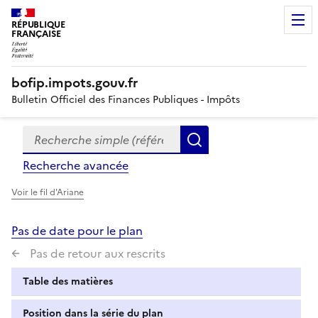
RÉPUBLIQUE
FRANÇAISE
bofip.impots.gouv.fr
Bulletin Officiel des Finances Publiques - Impôts
Recherche simple (références, mots clés, partie du titre
Formulaire
Rechercher
de
Recherche avancée
recherche
Voir le fil d'Ariane
Pas de date pour le plan
Pas de retour aux rescrits
Table des matières
Position dans la série du plan