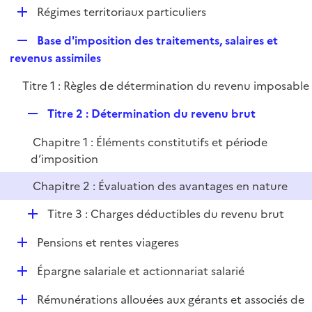
l
D
Régimes territoriaux particuliers
p
i
é
l
e
R
Base d'imposition des traitements, salaires et
p
i
r
e
revenus assimiles
l
e
p
i
r
Titre 1 : Règles de détermination du revenu imposable
l
e
i
r
R
Titre 2 : Détermination du revenu brut
e
e
r
Chapitre 1 : Éléments constitutifs et période
p
d’imposition
l
i
Chapitre 2 : Évaluation des avantages en nature
e
r
D
Titre 3 : Charges déductibles du revenu brut
é
D
Pensions et rentes viageres
p
é
l
D
Épargne salariale et actionnariat salarié
p
i
é
l
e
D
Rémunérations allouées aux gérants et associés de
p
i