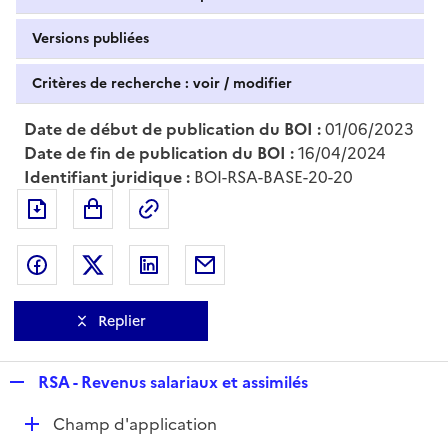
Versions publiées
Critères de recherche : voir / modifier
Date de début de publication du BOI :
01/06/2023
Date de fin de publication du BOI :
16/04/2024
Identifiant juridique :
BOI-RSA-BASE-20-20
Exporter le document au format pdf
Permalien : adresse web de ce doc
Partager sur Facebook
Partager sur Twitter
Partager sur LinkedIn
Partager par messagerie
Replier
R
RSA - Revenus salariaux et assimilés
e
D
Champ d'application
p
é