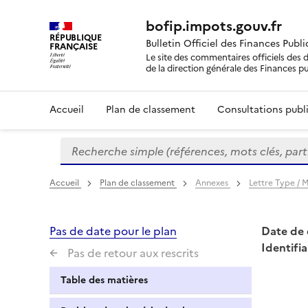
bofip.impots.gouv.fr
RÉPUBLIQUE
Bulletin Officiel des Finances Publ
FRANÇAISE
Le site des commentaires officiels des d
de la direction générale des Finances p
Accueil
Plan de classement
Consultations publi
Recherche simple (références, mots clés, partie 
Formulaire
de
recherche
Accueil
Plan de classement
Annexes
Lettre Type /
Pas de date pour le plan
Date de 
Identifia
Pas de retour aux rescrits
Table des matières