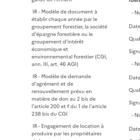
Iden
e
r
IR - Modèle de document à
No
établir chaque année par le
Date
groupement forestier, la société
d'épargne forestière ou le
Quali
groupement d'intérêt
économique et
Sign
environnemental forestier (CGI,
No
ann. III, art. 46 AGI)
IR - Modèle de demande
Date
d'agrément et de
Quali
renouvellement prévu en
matière de don au 2 bis de
Sign
l'article 200 et f du 1 de l'article
238 bis du CGI
No
IR - Engagement de location à
Date
produire par les propriétaires