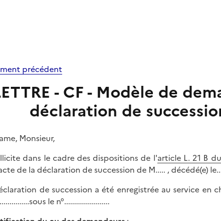
ment précédent
LETTRE - CF - Modèle de dem
déclaration de succession 
me, Monsieur,
ollicite dans le cadre des dispositions de l'
article L. 21 B d
acte de la déclaration de succession de M..... , décédé(e) le..............
claration de succession a été enregistrée au service en charge de
...............sous le n°.......................