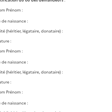
tification du ou des demandeurs
:
m Prénom :
 de naissance :
té (héritier, légataire, donataire) :
ature :
m Prénom :
 de naissance :
té (héritier, légataire, donataire) :
ature :
m Prénom :
 de naissance :