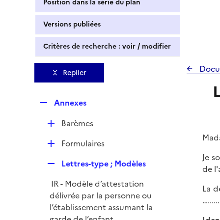
Position dans la série du plan
Versions publiées
Critères de recherche : voir / modifier
Docu
Replier
R
Annexes
e
D
Barèmes
p
é
l
Mada
D
Formulaires
p
i
é
Je s
l
e
R
Lettres-type ; Modèles
p
de l'
i
r
e
l
e
IR - Modèle d’attestation
p
La dé
i
r
délivrée par la personne ou
l
…......
e
l’établissement assumant la
i
r
garde de l’enfant