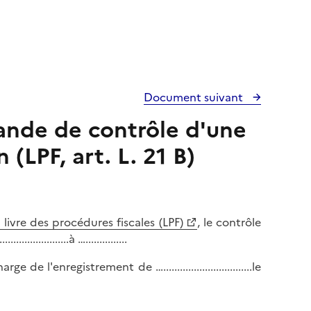
Document suivant
ande de contrôle d'une
(LPF, art. L. 21 B)
u livre des procédures fiscales (LPF)
, le contrôle
.............à …...............
 l'enregistrement de …................................le