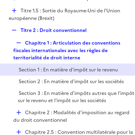
i
é
l
e
D
Titre 1.5 : Sortie du Royaume-Uni de l'Union
p
i
r
é
européenne (Brexit)
l
e
p
i
r
R
Titre 2 : Droit conventionnel
l
e
e
i
r
R
Chapitre 1 : Articulation des conventions
p
e
e
fiscales internationales avec les règles de
l
r
p
territorialité de droit interne
i
l
e
Section 1 : En matière d'impôt sur le revenu
i
r
e
Section 2 : En matière d'impôt sur les sociétés
r
Section 3 : En matière d'impôts autres que l'impôt
sur le revenu et l'impôt sur les sociétés
D
Chapitre 2 : Modalités d'imposition au regard
é
du droit conventionnel
p
D
Chapitre 2.5 : Convention multilatérale pour la
l