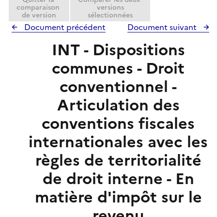
comparaison
versions
e
de version
sélectionnées
r
Document précédent
Document suivant
INT - Dispositions
communes - Droit
conventionnel -
Articulation des
conventions fiscales
internationales avec les
règles de territorialité
de droit interne - En
matière d'impôt sur le
revenu