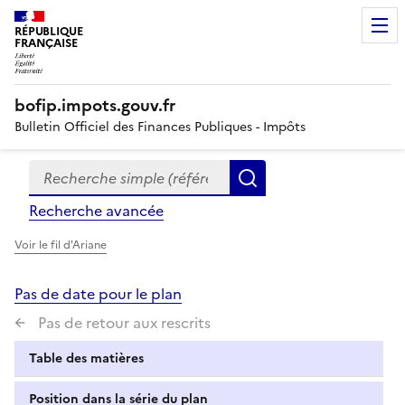
RÉPUBLIQUE
FRANÇAISE
bofip.impots.gouv.fr
Bulletin Officiel des Finances Publiques - Impôts
Recherche simple (références, mots clés, partie du titre
Formulaire
Rechercher
de
Recherche avancée
recherche
Voir le fil d'Ariane
Pas de date pour le plan
Pas de retour aux rescrits
Table des matières
Position dans la série du plan