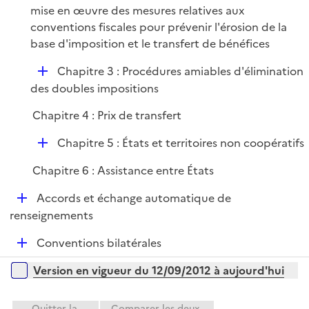
é
mise en œuvre des mesures relatives aux
i
p
conventions fiscales pour prévenir l'érosion de la
e
l
base d'imposition et le transfert de bénéfices
r
i
D
Chapitre 3 : Procédures amiables d'élimination
e
é
des doubles impositions
r
p
Chapitre 4 : Prix de transfert
l
i
D
Chapitre 5 : États et territoires non coopératifs
e
é
r
Chapitre 6 : Assistance entre États
p
l
D
Accords et échange automatique de
i
é
renseignements
e
p
r
D
Conventions bilatérales
l
é
i
Versions sur la période
Version en vigueur du 12/09/2012 à aujourd'hui
p
e
l
r
i
Quitter la
Comparer les deux