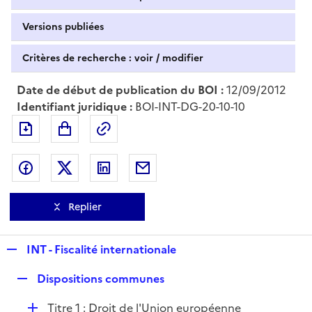
Versions publiées
Critères de recherche : voir / modifier
Date de début de publication du BOI :
12/09/2012
Identifiant juridique :
BOI-INT-DG-20-10-10
Exporter le document au format pdf
Permalien : adresse web de ce doc
Partager sur Facebook
Partager sur Twitter
Partager sur LinkedIn
Partager par messagerie
Replier
R
INT - Fiscalité internationale
e
R
Dispositions communes
p
e
l
D
Titre 1 : Droit de l'Union européenne
p