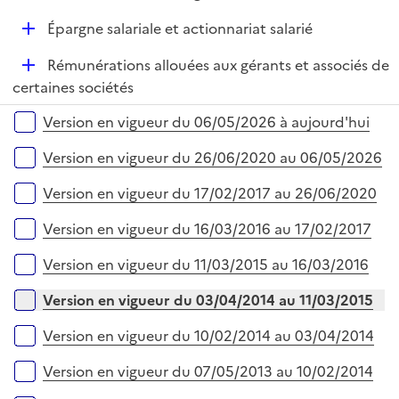
e
é
i
r
D
Épargne salariale et actionnariat salarié
p
e
é
l
r
D
Rémunérations allouées aux gérants et associés de
p
i
é
certaines sociétés
l
e
p
i
r
Versions sur la période
Version en vigueur du 06/05/2026 à aujourd'hui
l
e
i
r
Version en vigueur du 26/06/2020 au 06/05/2026
e
r
Version en vigueur du 17/02/2017 au 26/06/2020
Version en vigueur du 16/03/2016 au 17/02/2017
Version en vigueur du 11/03/2015 au 16/03/2016
Version en vigueur du 03/04/2014 au 11/03/2015
Version en vigueur du 10/02/2014 au 03/04/2014
Version en vigueur du 07/05/2013 au 10/02/2014