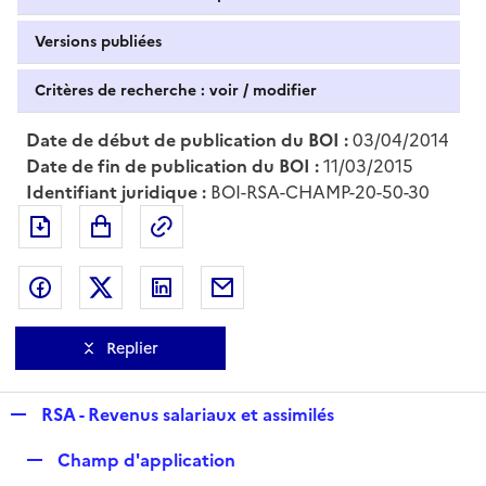
Versions publiées
Critères de recherche : voir / modifier
Date de début de publication du BOI :
03/04/2014
Date de fin de publication du BOI :
11/03/2015
Identifiant juridique :
BOI-RSA-CHAMP-20-50-30
Exporter le document au format pdf
Permalien : adresse web de ce doc
Partager sur Facebook
Partager sur Twitter
Partager sur LinkedIn
Partager par messagerie
Replier
R
RSA - Revenus salariaux et assimilés
e
R
Champ d'application
p
e