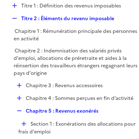
l
D
Titre 1 : Définition des revenus imposables
p
i
é
l
e
R
Titre 2 : Éléments du revenu imposable
p
i
r
e
l
e
Chapitre 1 : Rémunération principale des personnes
p
i
r
en activité
l
e
i
r
Chapitre 2 : Indemnisation des salariés privés
e
d'emploi, allocations de préretraite et aides à la
r
réinsertion des travailleurs étrangers regagnant leurs
pays d'origine
D
Chapitre 3 : Revenus accessoires
é
D
Chapitre 4 : Sommes perçues en fin d’activité
p
é
l
R
Chapitre 5 : Revenus exonérés
p
i
e
l
e
D
Section 1 : Exonérations des allocations pour
p
i
r
é
frais d'emploi
l
e
p