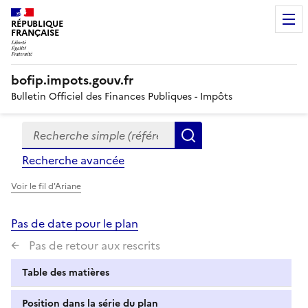
RÉPUBLIQUE
FRANÇAISE
bofip.impots.gouv.fr
Bulletin Officiel des Finances Publiques - Impôts
Recherche simple (références, mots clés, partie du titre
Formulaire
Rechercher
de
Recherche avancée
recherche
Voir le fil d'Ariane
Pas de date pour le plan
Pas de retour aux rescrits
Table des matières
Position dans la série du plan