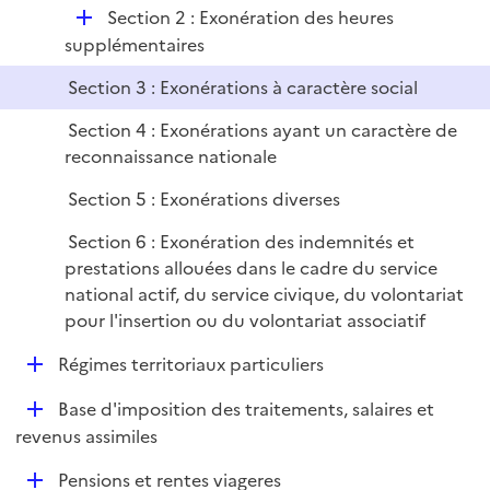
i
r
D
Section 2 : Exonération des heures
l
e
é
supplémentaires
i
r
p
e
Section 3 : Exonérations à caractère social
l
r
i
Section 4 : Exonérations ayant un caractère de
e
reconnaissance nationale
r
Section 5 : Exonérations diverses
Section 6 : Exonération des indemnités et
prestations allouées dans le cadre du service
national actif, du service civique, du volontariat
pour l'insertion ou du volontariat associatif
D
Régimes territoriaux particuliers
é
D
Base d'imposition des traitements, salaires et
p
é
revenus assimiles
l
p
i
D
Pensions et rentes viageres
l