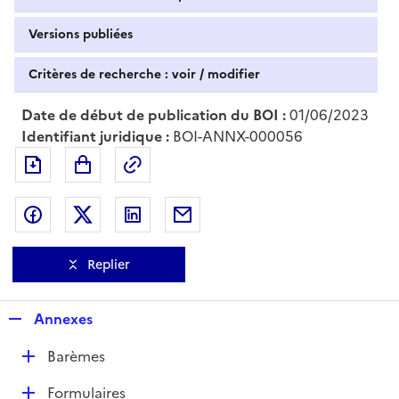
Versions publiées
Critères de recherche : voir / modifier
Date de début de publication du BOI :
01/06/2023
Identifiant juridique :
BOI-ANNX-000056
Exporter le document au format pdf
Permalien : adresse web de ce doc
Partager sur Facebook
Partager sur Twitter
Partager sur LinkedIn
Partager par messagerie
Replier
R
Annexes
e
D
Barèmes
p
é
l
D
Formulaires
p