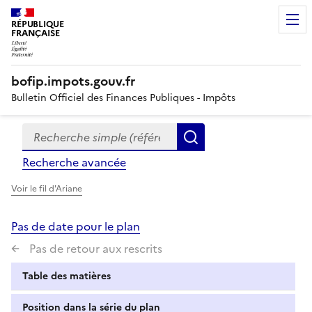
RÉPUBLIQUE
FRANÇAISE
bofip.impots.gouv.fr
Bulletin Officiel des Finances Publiques - Impôts
Recherche simple (références, mots clés, partie du titre
Formulaire
Rechercher
de
Recherche avancée
recherche
Voir le fil d'Ariane
Pas de date pour le plan
Pas de retour aux rescrits
Table des matières
Position dans la série du plan