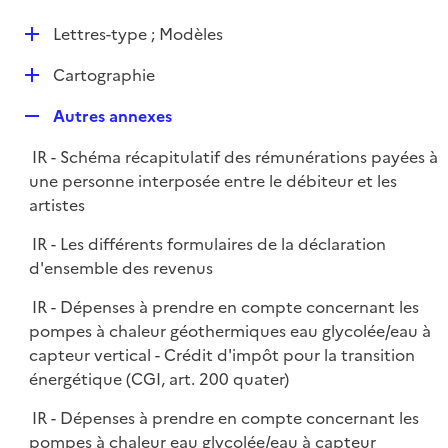
i
é
l
e
D
Lettres-type ; Modèles
p
i
r
é
l
e
D
Cartographie
p
i
r
é
l
e
R
Autres annexes
p
i
r
e
l
e
IR - Schéma récapitulatif des rémunérations payées à
p
i
r
une personne interposée entre le débiteur et les
l
e
artistes
i
r
e
IR - Les différents formulaires de la déclaration
r
d'ensemble des revenus
IR - Dépenses à prendre en compte concernant les
pompes à chaleur géothermiques eau glycolée/eau à
capteur vertical - Crédit d'impôt pour la transition
énergétique (CGI, art. 200 quater)
IR - Dépenses à prendre en compte concernant les
pompes à chaleur eau glycolée/eau à capteur