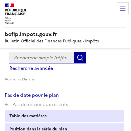
RÉPUBLIQUE
FRANÇAISE
bofip.impots.gouv.fr
Bulletin Officiel des Finances Publiques - Impôts
Recherche simple (références, mots clés, partie du titre
Formulaire
Rechercher
de
Recherche avancée
recherche
Voir le fil d'Ariane
Pas de date pour le plan
Pas de retour aux rescrits
Table des matières
Position dans la série du plan