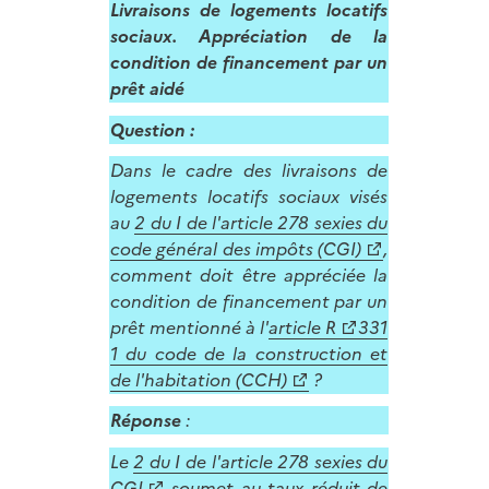
Livraisons de logements locatifs
sociaux. Appréciation de la
condition de financement par un
prêt aidé
Question :
Dans le cadre des livraisons de
logements locatifs sociaux visés
au
2 du I de l'article 278 sexies du
code général des impôts (CGI)
,
comment doit être appréciée la
condition de financement par un
prêt mentionné à l'
article R
331
1 du code de la construction et
de l'habitation (CCH)
?
Réponse
:
Le
2 du I de l'article 278 sexies du
CGI
soumet au taux réduit de