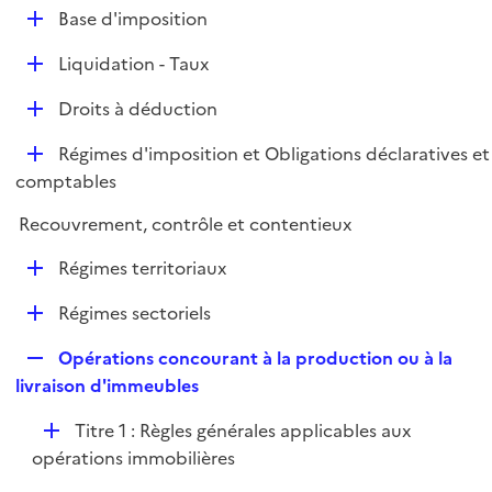
l
D
Base d'imposition
p
i
é
l
e
D
Liquidation - Taux
p
i
r
é
l
e
D
Droits à déduction
p
i
r
é
l
e
D
Régimes d'imposition et Obligations déclaratives et
p
i
r
é
comptables
l
e
p
i
r
Recouvrement, contrôle et contentieux
l
e
i
r
D
Régimes territoriaux
e
é
r
D
Régimes sectoriels
p
é
l
R
Opérations concourant à la production ou à la
p
i
e
livraison d'immeubles
l
e
p
i
r
D
Titre 1 : Règles générales applicables aux
l
e
é
opérations immobilières
i
r
p
e