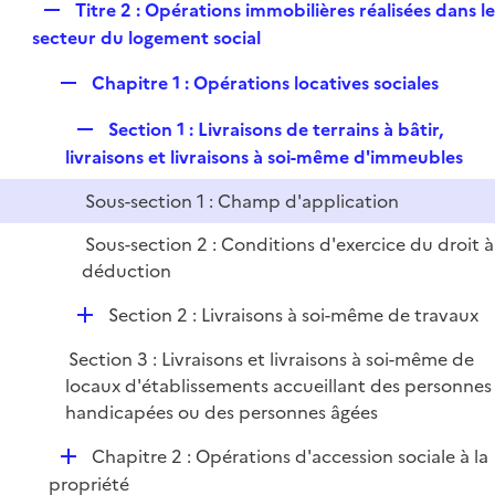
R
Titre 2 : Opérations immobilières réalisées dans l
l
r
e
secteur du logement social
i
p
e
R
Chapitre 1 : Opérations locatives sociales
l
r
e
i
R
Section 1 : Livraisons de terrains à bâtir,
p
e
e
livraisons et livraisons à soi-même d'immeubles
l
r
p
i
Sous-section 1 : Champ d'application
l
e
i
r
Sous-section 2 : Conditions d'exercice du droit à
e
déduction
r
D
Section 2 : Livraisons à soi-même de travaux
é
Section 3 : Livraisons et livraisons à soi-même de
p
locaux d'établissements accueillant des personnes
l
handicapées ou des personnes âgées
i
e
D
Chapitre 2 : Opérations d'accession sociale à la
r
é
propriété