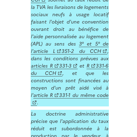
la TVA les livraisons de logements
sociaux neufs à usage locatif
faisant l'objet d'une convention
ouvrant droit au bénéfice de
l'aide personnalisée au logement
(APL) au sens des
3° et 5° de
l'article L
351-2 du CCH
,
dans les conditions prévues aux
articles R
331-3
et
R
331-6
du CCH
, et que les
constructions sont financées au
moyen d'un prêt aidé visé à
l'
article R
331-1 du même code
.
La doctrine administrative
précise que l'application du taux
réduit est subordonnée à la
production par le vendeur, à