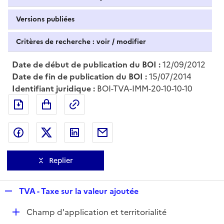
Versions publiées
Critères de recherche : voir / modifier
Date de début de publication du BOI :
12/09/2012
Date de fin de publication du BOI :
15/07/2014
Identifiant juridique :
BOI-TVA-IMM-20-10-10-10
Exporter le document au format pdf
Permalien : adresse web de ce doc
Partager sur Facebook
Partager sur Twitter
Partager sur LinkedIn
Partager par messagerie
Replier
R
TVA - Taxe sur la valeur ajoutée
e
D
Champ d'application et territorialité
p
é