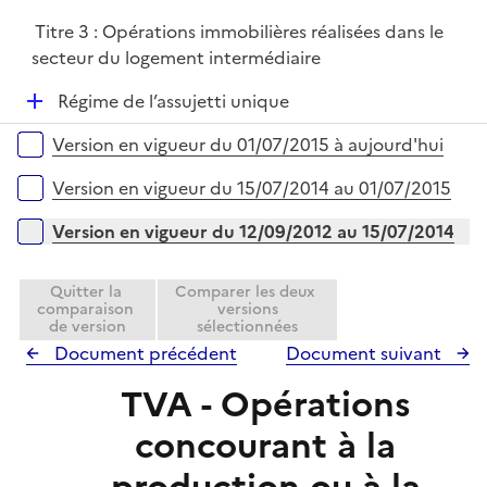
p
Titre 3 : Opérations immobilières réalisées dans le
l
secteur du logement intermédiaire
i
e
D
Régime de l’assujetti unique
r
é
Versions sur la période
Version en vigueur du 01/07/2015 à aujourd'hui
p
l
Version en vigueur du 15/07/2014 au 01/07/2015
i
e
Version en vigueur du 12/09/2012 au 15/07/2014
r
Quitter la
Comparer les deux
comparaison
versions
de version
sélectionnées
Document précédent
Document suivant
TVA - Opérations
concourant à la