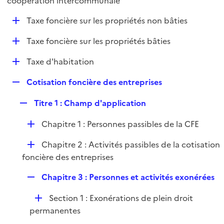
coopération intercommunale
l
p
i
D
Taxe foncière sur les propriétés non bâties
l
e
é
i
r
D
Taxe foncière sur les propriétés bâties
p
e
é
l
r
D
Taxe d'habitation
p
i
é
l
e
R
Cotisation foncière des entreprises
p
i
r
e
l
e
R
Titre 1 : Champ d'application
p
i
r
e
l
e
D
Chapitre 1 : Personnes passibles de la CFE
p
i
r
é
l
e
D
Chapitre 2 : Activités passibles de la cotisation
p
i
r
é
foncière des entreprises
l
e
p
i
r
R
Chapitre 3 : Personnes et activités exonérées
l
e
e
i
r
D
Section 1 : Exonérations de plein droit
p
e
é
permanentes
l
r
p