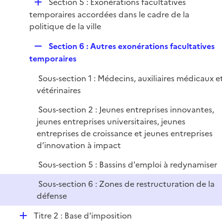
D
Section 5 : Exonérations facultatives
é
temporaires accordées dans le cadre de la
p
politique de la ville
l
R
Section 6 : Autres exonérations facultatives
i
e
temporaires
e
p
r
Sous-section 1 : Médecins, auxiliaires médicaux e
l
vétérinaires
i
e
Sous-section 2 : Jeunes entreprises innovantes,
r
jeunes entreprises universitaires, jeunes
entreprises de croissance et jeunes entreprises
d’innovation à impact
Sous-section 5 : Bassins d'emploi à redynamiser
Sous-section 6 : Zones de restructuration de la
défense
D
Titre 2 : Base d'imposition