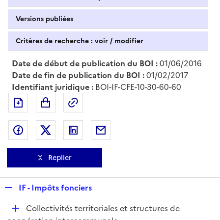
Versions publiées
Critères de recherche : voir / modifier
Date de début de publication du BOI :
01/06/2016
Date de fin de publication du BOI :
01/02/2017
Identifiant juridique :
BOI-IF-CFE-10-30-60-60
Exporter le document au format pdf
Permalien : adresse web de ce doc
Partager sur Facebook
Partager sur Twitter
Partager sur LinkedIn
Partager par messagerie
Replier
R
IF - Impôts fonciers
e
D
Collectivités territoriales et structures de
p
é