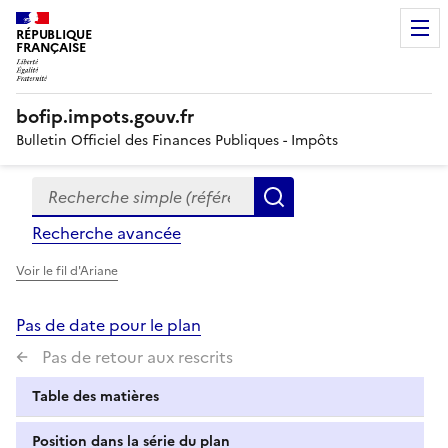
RÉPUBLIQUE
FRANÇAISE
bofip.impots.gouv.fr
Bulletin Officiel des Finances Publiques - Impôts
Recherche simple (références, mots clés, partie du titre
Formulaire
Rechercher
de
Recherche avancée
recherche
Voir le fil d'Ariane
Pas de date pour le plan
Pas de retour aux rescrits
Table des matières
Position dans la série du plan