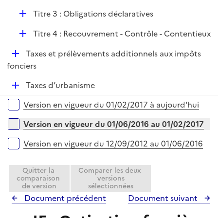
é
D
Titre 3 : Obligations déclaratives
p
é
l
D
Titre 4 : Recouvrement - Contrôle - Contentieux
p
i
é
l
e
D
Taxes et prélèvements additionnels aux impôts
p
i
r
é
fonciers
l
e
p
i
r
D
Taxes d’urbanisme
l
e
é
i
r
Versions sur la période
Version en vigueur du 01/02/2017 à aujourd'hui
p
e
l
r
Version en vigueur du 01/06/2016 au 01/02/2017
i
e
Version en vigueur du 12/09/2012 au 01/06/2016
r
Quitter la
Comparer les deux
comparaison
versions
de version
sélectionnées
Document précédent
Document suivant