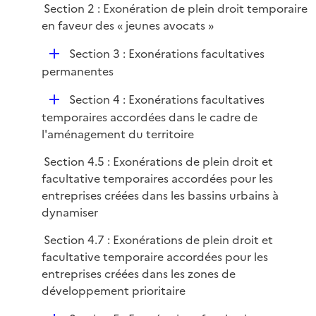
i
Section 2 : Exonération de plein droit temporaire
l
e
en faveur des « jeunes avocats »
i
r
e
D
Section 3 : Exonérations facultatives
r
é
permanentes
p
D
Section 4 : Exonérations facultatives
l
é
temporaires accordées dans le cadre de
i
p
l'aménagement du territoire
e
l
r
Section 4.5 : Exonérations de plein droit et
i
facultative temporaires accordées pour les
e
entreprises créées dans les bassins urbains à
r
dynamiser
Section 4.7 : Exonérations de plein droit et
facultative temporaire accordées pour les
entreprises créées dans les zones de
développement prioritaire