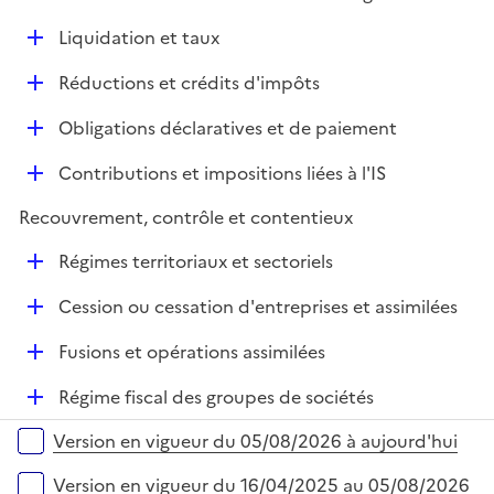
i
r
é
l
e
D
Liquidation et taux
p
i
r
é
l
e
D
Réductions et crédits d'impôts
p
i
r
é
l
e
D
Obligations déclaratives et de paiement
p
i
r
é
l
e
D
Contributions et impositions liées à l'IS
p
i
r
é
l
e
Recouvrement, contrôle et contentieux
p
i
r
l
e
D
Régimes territoriaux et sectoriels
i
r
é
e
D
Cession ou cessation d'entreprises et assimilées
p
r
é
l
D
Fusions et opérations assimilées
p
i
é
l
e
D
Régime fiscal des groupes de sociétés
p
i
r
é
l
e
Versions sur la période
Version en vigueur du 05/08/2026 à aujourd'hui
p
i
r
l
e
Version en vigueur du 16/04/2025 au 05/08/2026