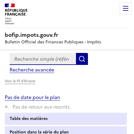
RÉPUBLIQUE
FRANÇAISE
bofip.impots.gouv.fr
Bulletin Officiel des Finances Publiques - Impôts
Recherche simple (références, mots clés, partie du titre
Formulaire
Rechercher
de
Recherche avancée
recherche
Voir le fil d'Ariane
Pas de date pour le plan
Pas de retour aux rescrits
Table des matières
Position dans la série du plan