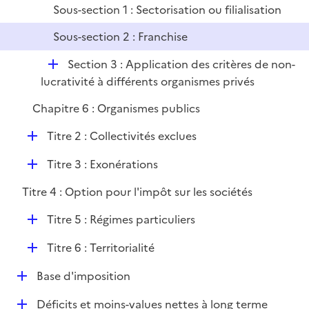
e
Sous-section 1 : Sectorisation ou filialisation
l
r
i
Sous-section 2 : Franchise
e
r
D
Section 3 : Application des critères de non-
é
lucrativité à différents organismes privés
p
Chapitre 6 : Organismes publics
l
i
D
Titre 2 : Collectivités exclues
e
é
r
D
Titre 3 : Exonérations
p
é
l
Titre 4 : Option pour l'impôt sur les sociétés
p
i
l
e
D
Titre 5 : Régimes particuliers
i
r
é
e
D
Titre 6 : Territorialité
p
r
é
l
D
Base d'imposition
p
i
é
l
e
D
Déficits et moins-values nettes à long terme
p