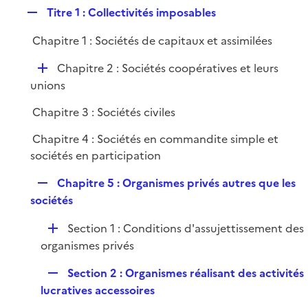
l
R
Titre 1 : Collectivités imposables
p
i
e
l
e
Chapitre 1 : Sociétés de capitaux et assimilées
p
i
r
l
e
D
Chapitre 2 : Sociétés coopératives et leurs
i
r
é
unions
e
p
r
Chapitre 3 : Sociétés civiles
l
i
Chapitre 4 : Sociétés en commandite simple et
e
sociétés en participation
r
R
Chapitre 5 : Organismes privés autres que les
e
sociétés
p
D
Section 1 : Conditions d'assujettissement des
l
é
organismes privés
i
p
e
R
Section 2 : Organismes réalisant des activités
l
r
e
lucratives accessoires
i
p