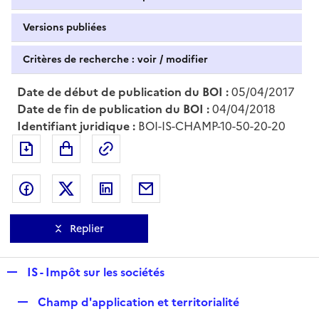
Versions publiées
Critères de recherche : voir / modifier
Date de début de publication du BOI :
05/04/2017
Date de fin de publication du BOI :
04/04/2018
Identifiant juridique :
BOI-IS-CHAMP-10-50-20-20
Exporter le document au format pdf
Permalien : adresse web de ce doc
Partager sur Facebook
Partager sur Twitter
Partager sur LinkedIn
Partager par messagerie
Replier
R
IS - Impôt sur les sociétés
e
R
Champ d'application et territorialité
p
e