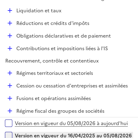
i
r
é
l
e
D
Liquidation et taux
p
i
r
é
l
e
D
Réductions et crédits d'impôts
p
i
r
é
l
e
D
Obligations déclaratives et de paiement
p
i
r
é
l
e
D
Contributions et impositions liées à l'IS
p
i
r
é
l
e
Recouvrement, contrôle et contentieux
p
i
r
l
e
D
Régimes territoriaux et sectoriels
i
r
é
e
D
Cession ou cessation d'entreprises et assimilées
p
r
é
l
D
Fusions et opérations assimilées
p
i
é
l
e
D
Régime fiscal des groupes de sociétés
p
i
r
é
l
e
Versions sur la période
Version en vigueur du 05/08/2026 à aujourd'hui
p
i
r
l
e
Version en vigueur du 16/04/2025 au 05/08/2026