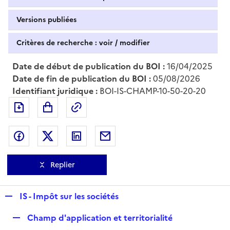
Versions publiées
Critères de recherche : voir / modifier
Date de début de publication du BOI :
16/04/2025
Date de fin de publication du BOI :
05/08/2026
Identifiant juridique :
BOI-IS-CHAMP-10-50-20-20
Exporter le document au format pdf
Permalien : adresse web de ce doc
Partager sur Facebook
Partager sur Twitter
Partager sur LinkedIn
Partager par messagerie
Replier
R
IS - Impôt sur les sociétés
e
R
Champ d'application et territorialité
p
e