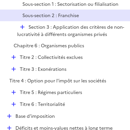
e
Sous-section 1 : Sectorisation ou filialisation
l
r
i
Sous-section 2 : Franchise
e
r
D
Section 3 : Application des critères de non-
é
lucrativité à différents organismes privés
p
Chapitre 6 : Organismes publics
l
i
D
Titre 2 : Collectivités exclues
e
é
r
D
Titre 3 : Exonérations
p
é
l
Titre 4 : Option pour l'impôt sur les sociétés
p
i
l
e
D
Titre 5 : Régimes particuliers
i
r
é
e
D
Titre 6 : Territorialité
p
r
é
l
D
Base d'imposition
p
i
é
l
e
D
Déficits et moins-values nettes à long terme
p