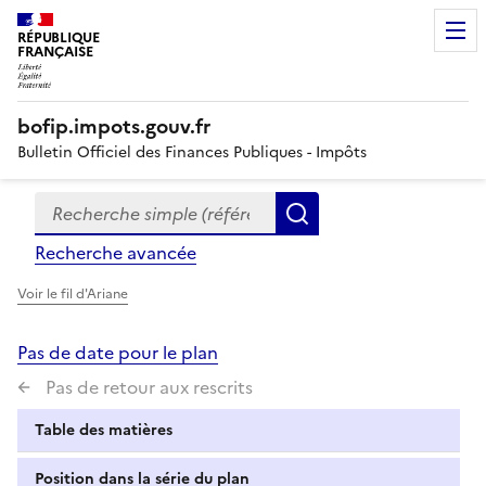
RÉPUBLIQUE
FRANÇAISE
bofip.impots.gouv.fr
Bulletin Officiel des Finances Publiques - Impôts
Recherche simple (références, mots clés, partie du titre
Formulaire
Rechercher
de
Recherche avancée
recherche
Voir le fil d'Ariane
Pas de date pour le plan
Pas de retour aux rescrits
Table des matières
Position dans la série du plan