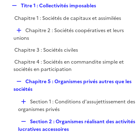
l
R
Titre 1 : Collectivités imposables
p
i
e
l
e
Chapitre 1 : Sociétés de capitaux et assimilées
p
i
r
l
e
D
Chapitre 2 : Sociétés coopératives et leurs
i
r
é
unions
e
p
r
Chapitre 3 : Sociétés civiles
l
i
Chapitre 4 : Sociétés en commandite simple et
e
sociétés en participation
r
R
Chapitre 5 : Organismes privés autres que les
e
sociétés
p
D
Section 1 : Conditions d'assujettissement des
l
é
organismes privés
i
p
e
R
Section 2 : Organismes réalisant des activités
l
r
e
lucratives accessoires
i
p