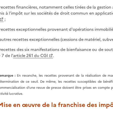
s recettes financières, notamment celles tirées de la gestion 
is à l'impôt sur les sociétés de droit commun en applicatio
;
s recettes exceptionnelles provenant d'opérations immobilièr
s autres recettes exceptionnelles (cessions de matériel, subve
s recettes des six manifestations de bienfaisance ou de so
 7 de l'
article 261 du CGI
.
emarque :
En revanche, les recettes provenant de la réalisation de ma
étermination de ce seuil. De même, les recettes susceptibles de bénéfic
ommercialisation d'une revue de presse doivent être prises en compte pou
tivité lucrative.
 Mise en œuvre de la franchise des im