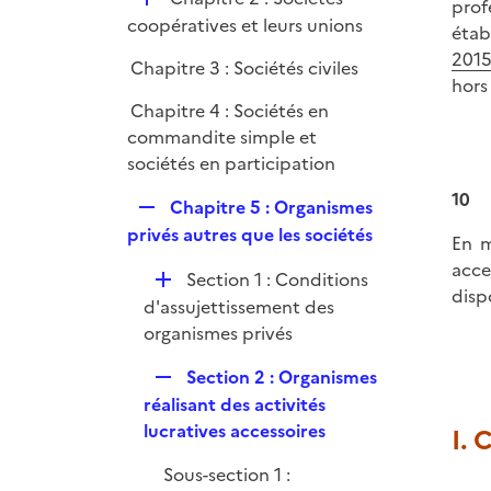
prof
r
é
coopératives et leurs unions
étab
p
201
Chapitre 3 : Sociétés civiles
l
hors
i
Chapitre 4 : Sociétés en
e
commandite simple et
r
sociétés en participation
10
R
Chapitre 5 : Organismes
e
privés autres que les sociétés
En m
p
acce
D
Section 1 : Conditions
l
disp
é
d'assujettissement des
i
p
organismes privés
e
l
r
R
Section 2 : Organismes
i
e
réalisant des activités
e
p
lucratives accessoires
I. 
r
l
Sous-section 1 :
i