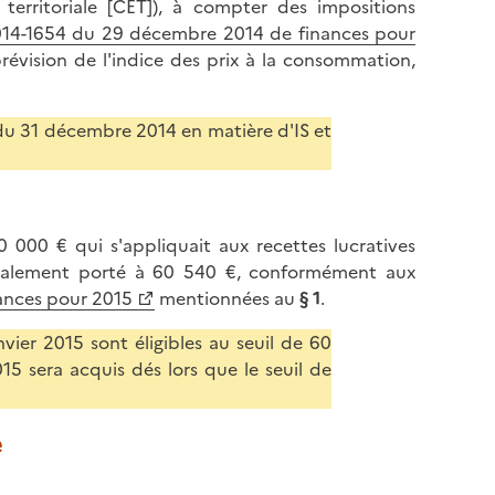
territoriale [CET]), à compter des impositions
2014-1654 du 29 décembre 2014 de finances pour
prévision de l'indice des prix à la consommation,
 du 31 décembre 2014 en matière d'IS et
0 000 € qui s'appliquait aux recettes lucratives
galement porté à 60 540 €, conformément aux
ances pour 2015
mentionnées au
§ 1
.
vier 2015 sont éligibles au seuil de 60
15 sera acquis dés lors que le seuil de
e