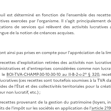
euil est déterminé en fonction de l'ensemble des recettes
atives exercées par l'organisme. Il s'agit principalement 
tations de services qui relèvent des activités lucratives
ingue de la notion de créances acquises.
ont ainsi pas prises en compte pour l'appréciation de la lim
s recettes d'exploitation retirées des activités non lucrat
nistratives et d'entreprises considérées comme non lucr
 le
BOI-TVA-CHAMP-30-10-30-10 au II-B-2-c-2° § 320
, rece
lucratives (ces recettes sont toutefois soumises à la TVA d
ides de l’État et des collectivités territoriales pour la créa
ur non lucratif, etc.) ;
s recettes provenant de la gestion du patrimoine (loyers, i
its de l'impôt sur les sociétés en application de l'
article 21