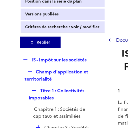
Position dans la série du plan
Versions publiées
Critères de recherche : voir / modifier
Docu
Replier
I
R
IS - Impôt sur les sociétés
e
R
Champ d'application et
p
e
territorialité
l
p
i
R
Titre 1 : Collectivités
1
l
e
e
imposables
i
r
La f
p
e
Chapitre 1 : Sociétés de
fina
l
r
capitaux et assimilées
de f
i
mati
e
D
Chapitre 2 : Sociétés