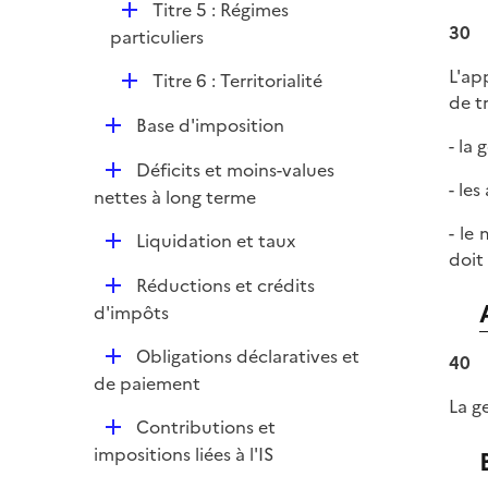
i
D
Titre 5 : Régimes
e
30
é
particuliers
r
p
L'ap
D
Titre 6 : Territorialité
l
de t
é
i
D
Base d'imposition
p
e
- la
é
l
r
D
Déficits et moins-values
p
i
- le
é
nettes à long terme
l
e
p
i
- le
r
D
Liquidation et taux
l
e
doit
é
i
r
D
Réductions et crédits
p
e
é
d'impôts
l
r
p
i
D
Obligations déclaratives et
l
40
e
é
de paiement
i
r
La g
p
e
D
Contributions et
l
r
é
impositions liées à l'IS
i
p
e