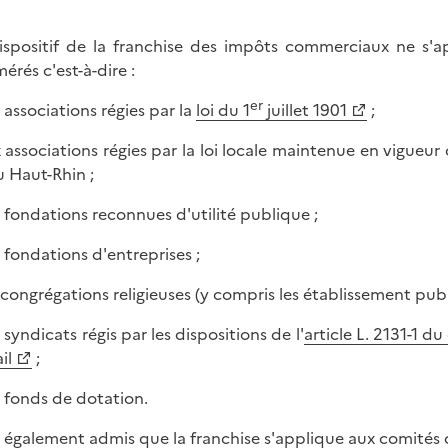
ispositif de la franchise des impôts commerciaux ne s'a
érés c'est-à-dire :
er
x associations régies par la
loi du 1
juillet 1901
;
x associations régies par la loi locale maintenue en vigueu
u Haut-Rhin ;
x fondations reconnues d'utilité publique ;
x fondations d'entreprises ;
 congrégations religieuses (y compris les établissement publi
 syndicats régis par les dispositions de l'
article L. 2131-1 d
il
;
x fonds de dotation.
st également admis que la franchise s'applique aux comités 