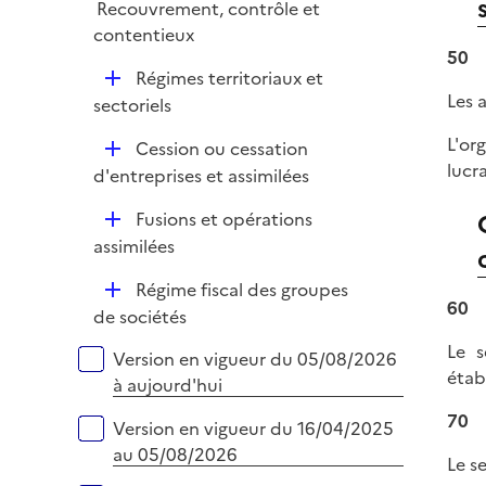
Recouvrement, contrôle et
l
r
contentieux
i
50
e
D
Régimes territoriaux et
r
Les 
é
sectoriels
p
L'or
D
Cession ou cessation
l
lucr
é
d'entreprises et assimilées
i
p
e
D
Fusions et opérations
l
r
é
assimilées
i
p
e
D
Régime fiscal des groupes
l
r
60
é
de sociétés
i
p
e
Le s
Versions sur la période
Version en vigueur du 05/08/2026
l
r
étab
à aujourd'hui
i
e
70
Version en vigueur du 16/04/2025
r
au 05/08/2026
Le s