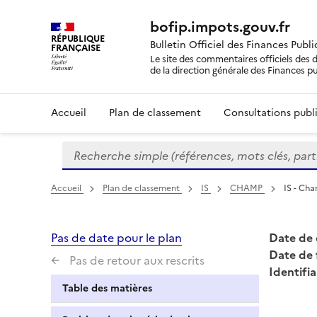
bofip.impots.gouv.fr
RÉPUBLIQUE
Bulletin Officiel des Finances Publ
FRANÇAISE
Le site des commentaires officiels des d
de la direction générale des Finances p
Accueil
Plan de classement
Consultations publi
Recherche simple (références, mots clés, partie 
Formulaire
de
recherche
Accueil
Plan de classement
IS
CHAMP
IS - Cha
Pas de date pour le plan
Date de 
Date de 
Pas de retour aux rescrits
Identifia
Table des matières