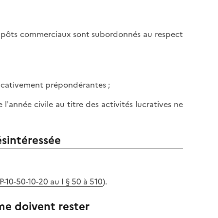
s impôts commerciaux sont subordonnés au respect
nificativement prépondérantes ;
l'année civile au titre des activités lucratives ne
ésintéressée
10-50-10-20 au I § 50 à 510
).
sme doivent rester