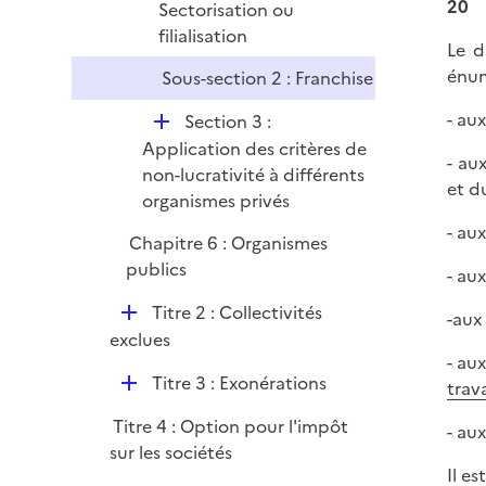
20
Sectorisation ou
e
filialisation
r
Le d
énum
Sous-section 2 : Franchise
- au
D
Section 3 :
é
Application des critères de
- au
p
non-lucrativité à différents
et d
l
organismes privés
i
- au
Chapitre 6 : Organismes
e
publics
- au
r
D
Titre 2 : Collectivités
-aux
é
exclues
- aux
p
D
Titre 3 : Exonérations
trava
l
é
i
Titre 4 : Option pour l'impôt
- au
p
e
sur les sociétés
l
r
Il e