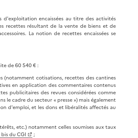
l
p
a
a
p
 d'exploitation encaissées au titre des activités
g
a
des recettes résultant de la vente de biens et de
e
g
 accessoires. La notion de recettes encaissées se
e
ite de 60 540 € :
ives (notamment cotisations, recettes des cantines
atives en application des commentaires contenus
ttes publicitaires des revues considérées comme
ans le cadre du secteur « presse ») mais également
tion d'emploi, et les dons et libéralités affectés au
ntérêts, etc.) notamment celles soumises aux taux
9 bis du CGI
;