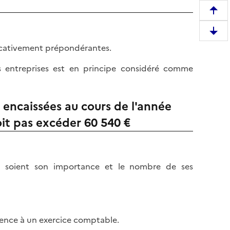
R
e
D
m
ificativement prépondérantes.
e
o
s
n
les entreprises est en principe considéré comme
c
t
e
e
n
r
 encaissées au cours de l'année
d
e
doit pas excéder 60 540 €
r
n
e
h
e
a
n
u
e soient son importance et le nombre de ses
b
t
a
d
s
e
d
l
érence à un exercice comptable.
e
a