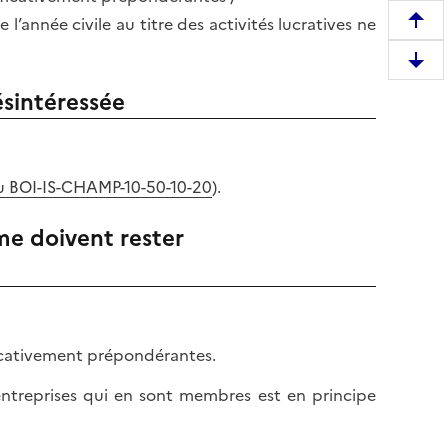
l’année civile au titre des activités lucratives ne
R
e
D
m
e
ésintéressée
o
s
n
c
t
e
e
du BOI-IS-CHAMP-10-50-10-20
).
n
r
d
e
sme doivent rester
r
n
e
h
e
a
n
u
b
t
ificativement prépondérantes.
a
d
s
e
s entreprises qui en sont membres est en principe
d
l
e
a