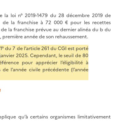
1 de la loi n° 2019-1479 du 28 décembre 2019 de
 de la franchise à 72 000 € pour les recettes
l de la franchise prévue au dernier alinéa du b du
0, première année de son rehaussement.
1° du 7 de l’article 261 du CGI est porté
janvier 2025. Cependant, le seuil de 80
rence pour apprécier l’éligibilité à
 de l’année civile précédente (l’année
e
pplique qu’à certains organismes limitativement