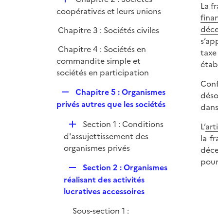
r
La f
é
coopératives et leurs unions
fina
p
déce
Chapitre 3 : Sociétés civiles
l
s’ap
i
Chapitre 4 : Sociétés en
taxe
e
commandite simple et
étab
r
sociétés en participation
Conf
R
Chapitre 5 : Organismes
déso
e
privés autres que les sociétés
dans
p
D
Section 1 : Conditions
l
L’
art
é
d'assujettissement des
i
la f
p
organismes privés
e
déce
l
r
pour
R
Section 2 : Organismes
i
e
réalisant des activités
e
p
lucratives accessoires
r
l
Sous-section 1 :
i