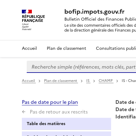
bofip.impots.gouv.fr
RÉPUBLIQUE
Bulletin Officiel des Finances Publ
FRANÇAISE
Le site des commentaires officiels des d
de la direction générale des Finances p
Accueil
Plan de classement
Consultations publi
Recherche simple (références, mots clés, partie 
Formulaire
de
recherche
Accueil
Plan de classement
IS
CHAMP
IS - Cha
Pas de date pour le plan
Date de 
Date de 
Pas de retour aux rescrits
Identifia
Table des matières