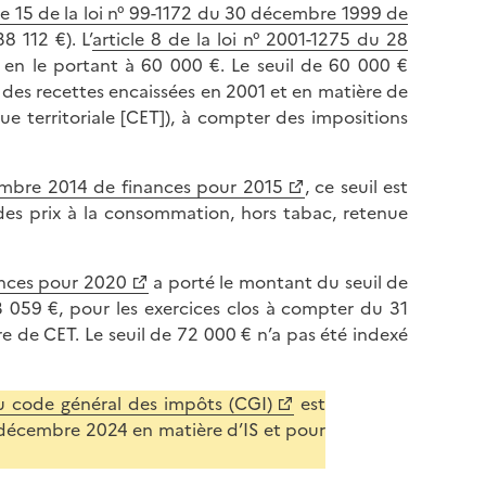
le 15 de la loi n° 99-1172 du 30 décembre 1999 de
8 112 €). L’
article 8 de la loi n° 2001-1275 du 28
 en le portant à 60 000 €. Le seuil de
60 000 €
r des recettes encaissées en 2001 et en matière de
e territoriale [CET]), à compter des impositions
cembre 2014 de finances pour 2015
, ce seuil est
 des prix à la consommation, hors tabac, retenue
ances pour 2020
a porté le montant du seuil de
63 059 €, pour les exercices clos à compter du 31
re de CET.
Le seuil de 72 000 € n’a pas été indexé
u code général des impôts (CGI)
est
1 décembre 2024 en matière d’IS et pour