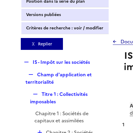
Position dans la série du plan
Versions publiées
Critères de recherche : voir / modifier
Docu
Replier
IS
R
IS - Impôt sur les sociétés
i
e
R
Champ d'application et
p
e
territorialité
l
p
i
R
Titre 1 : Collectivités
l
e
e
imposables
i
r
A
p
e
d
Chapitre 1 : Sociétés de
l
r
capitaux et assimilées
i
1
e
D
Chapitre 2 : Sociétés