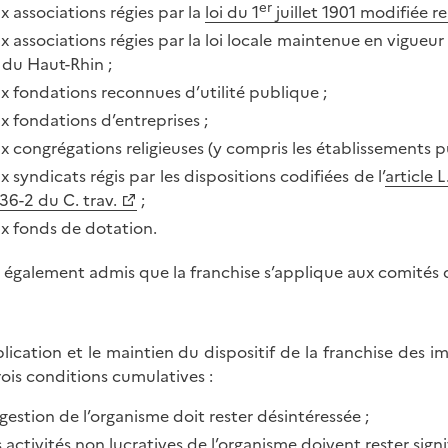
er
x associations régies par la
loi du 1
juillet 1901 modifiée r
x associations régies par la loi locale maintenue en vigueu
 du Haut-Rhin ;
x fondations reconnues d’utilité publique ;
x fondations d’entreprises ;
x congrégations religieuses (y compris les établissements pu
x syndicats régis par les dispositions codifiées de l’
article L
36-2 du C. trav.
;
x fonds de dotation.
st également admis que la franchise s’applique aux comités 
plication et le maintien du dispositif de la franchise de
rois conditions cumulatives :
 gestion de l’organisme doit rester désintéressée ;
s activités non lucratives de l’organisme doivent rester si