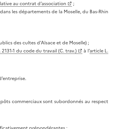
elative au contrat d’association
;
r dans les départements de la Moselle, du Bas-Rhin
blics des cultes d’Alsace et de Moselle) ;
. 2131-1 du code du travail (C. trav.)
à l’
article L.
d’entreprise.
s impôts commerciaux sont subordonnés au respect
gnificativement prépondérantes ;