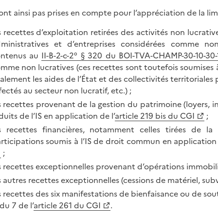
ont ainsi pas prises en compte pour l’appréciation de la limi
s recettes d’exploitation retirées des activités non lucrat
ministratives et d’entreprises considérées comme no
ontenus au
II-B-2-c-2° § 320 du BOI-TVA-CHAMP-30-10-30-
mme non lucratives (ces recettes sont toutefois soumises à
alement les aides de l’État et des collectivités territoriales 
fectés au secteur non lucratif, etc.) ;
s recettes provenant de la gestion du patrimoine (loyers, 
duits de l’IS en application de l’
article 219 bis du CGI
;
s recettes financières, notamment celles tirées de la 
rticipations soumis à l’IS de droit commun en application d
;
s recettes exceptionnelles provenant d’opérations immobilièr
s autres recettes exceptionnelles (cessions de matériel, subv
s recettes des six manifestations de bienfaisance ou de so
 du 7 de l’
article 261 du CGI
.