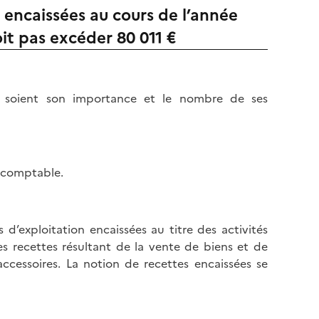
l
p
 encaissées au cours de l’année
a
a
doit pas excéder 80 011 €
p
g
a
e
g
e
e soient son importance et le nombre de ses
e comptable.
 d’exploitation encaissées au titre des activités
des recettes résultant de la vente de biens et de
 accessoires. La notion de recettes encaissées se