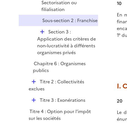
Sectorisation ou
10
e
filialisation
r
En m
Sous-section 2 : Franchise
fina
enca
D
Section 3 :
1° du
é
Application des critères de
p
non-lucrativité à différents
l
organismes privés
i
Chapitre 6 : Organismes
e
publics
r
D
Titre 2 : Collectivités
I. 
é
exclues
p
D
Titre 3 : Exonérations
20
l
é
i
Titre 4 : Option pour l'impôt
Le d
p
e
sur les sociétés
énum
l
r