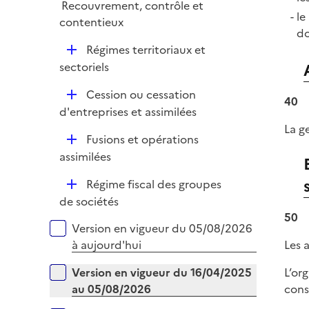
Recouvrement, contrôle et
l
r
le
contentieux
i
do
e
D
Régimes territoriaux et
r
é
sectoriels
p
D
Cession ou cessation
l
40
é
d'entreprises et assimilées
i
p
La g
e
D
Fusions et opérations
l
r
é
assimilées
i
p
e
D
Régime fiscal des groupes
l
r
é
de sociétés
i
p
50
e
Versions sur la période
Version en vigueur du 05/08/2026
l
r
Les 
à aujourd'hui
i
e
L’or
Version en vigueur du 16/04/2025
r
cons
au 05/08/2026