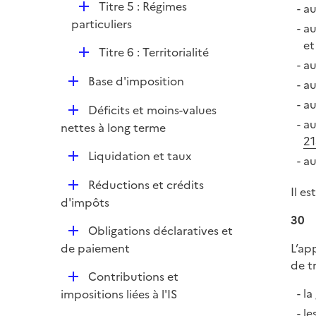
i
D
Titre 5 : Régimes
au
e
é
particuliers
au
r
p
et
D
Titre 6 : Territorialité
l
au
é
i
D
Base d'imposition
au
p
e
é
l
au
r
D
Déficits et moins-values
p
i
au
é
nettes à long terme
l
e
21
p
i
r
D
Liquidation et taux
l
au
e
é
i
r
D
Réductions et crédits
p
Il e
e
é
d'impôts
l
r
p
30
i
D
Obligations déclaratives et
l
e
é
de paiement
L’ap
i
r
p
de t
e
D
Contributions et
l
r
é
la
impositions liées à l'IS
i
p
le
e