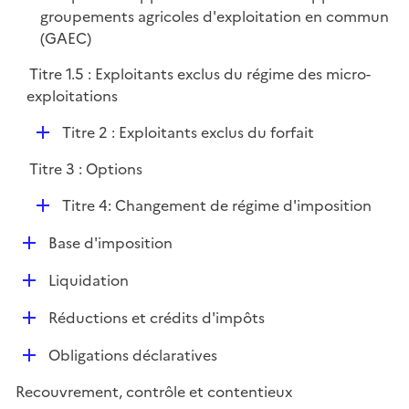
groupements agricoles d'exploitation en commun
(GAEC)
Titre 1.5 : Exploitants exclus du régime des micro-
exploitations
D
Titre 2 : Exploitants exclus du forfait
é
Titre 3 : Options
p
l
D
Titre 4: Changement de régime d'imposition
i
é
e
D
Base d'imposition
p
r
é
l
D
Liquidation
p
i
é
l
e
D
Réductions et crédits d'impôts
p
i
r
é
l
e
D
Obligations déclaratives
p
i
r
é
l
e
Recouvrement, contrôle et contentieux
p
i