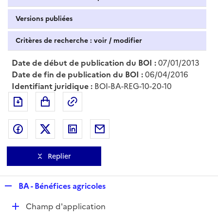
Versions publiées
Critères de recherche : voir / modifier
Date de début de publication du BOI :
07/01/2013
Date de fin de publication du BOI :
06/04/2016
Identifiant juridique :
BOI-BA-REG-10-20-10
Exporter le document au format pdf
Permalien : adresse web de ce doc
Partager sur Facebook
Partager sur Twitter
Partager sur LinkedIn
Partager par messagerie
Replier
R
BA - Bénéfices agricoles
e
D
Champ d'application
p
é