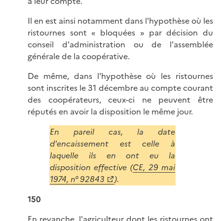
à leur compte.
Il en est ainsi notamment dans l'hypothèse où les
ristournes sont « bloquées » par décision du
conseil d'administration ou de l'assemblée
générale de la coopérative.
De même, dans l'hypothèse où les ristournes
sont inscrites le 31 décembre au compte courant
des coopérateurs, ceux-ci ne peuvent être
réputés en avoir la disposition le même jour.
En pareil cas, la date
d'encaissement est celle à
laquelle ils en ont eu la
disposition effective (
CE, 29 mai
1974, n° 92843
).
150
En revanche, l'agriculteur dont les ristournes ont