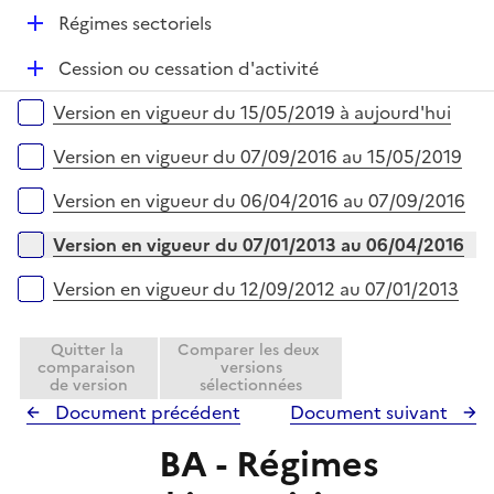
r
l
e
D
Régimes sectoriels
i
r
é
e
D
Cession ou cessation d'activité
p
r
é
l
Versions sur la période
Version en vigueur du 15/05/2019 à aujourd'hui
p
i
l
e
Version en vigueur du 07/09/2016 au 15/05/2019
i
r
e
Version en vigueur du 06/04/2016 au 07/09/2016
r
Version en vigueur du 07/01/2013 au 06/04/2016
Version en vigueur du 12/09/2012 au 07/01/2013
Quitter la
Comparer les deux
comparaison
versions
de version
sélectionnées
Document précédent
Document suivant
BA - Régimes