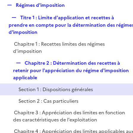
l
R
Régimes d'imposition
p
i
e
l
e
R
Titre 1 : Limite d'application et recettes à
p
i
r
e
prendre en compte pour la détermination des régime
l
e
p
d'imposition
i
r
l
e
Chapitre 1 : Recettes limites des régimes
i
r
d'imposition
e
r
R
Chapitre 2 : Détermination des recettes à
e
retenir pour l'appréciation du régime d'imposition
p
applicable
l
Section 1 : Dispositions générales
i
e
Section 2 : Cas particuliers
r
Chapitre 3 : Appréciation des limites en fonction
des caractéristiques de l'exploitation
Chapitre 4 : Appréciation des limites applicables au