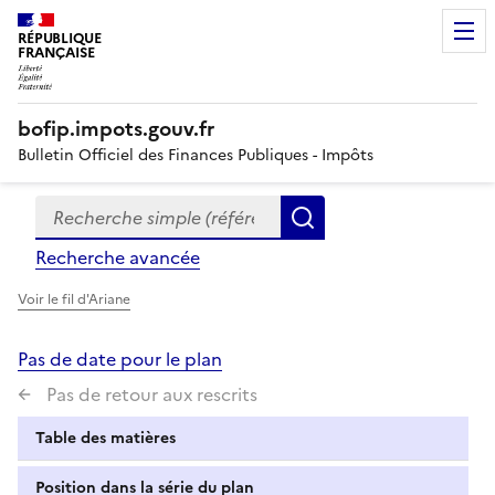
RÉPUBLIQUE
FRANÇAISE
bofip.impots.gouv.fr
Bulletin Officiel des Finances Publiques - Impôts
Recherche simple (références, mots clés, partie du titre
Formulaire
Rechercher
de
Recherche avancée
recherche
Voir le fil d'Ariane
Pas de date pour le plan
Pas de retour aux rescrits
Table des matières
Position dans la série du plan