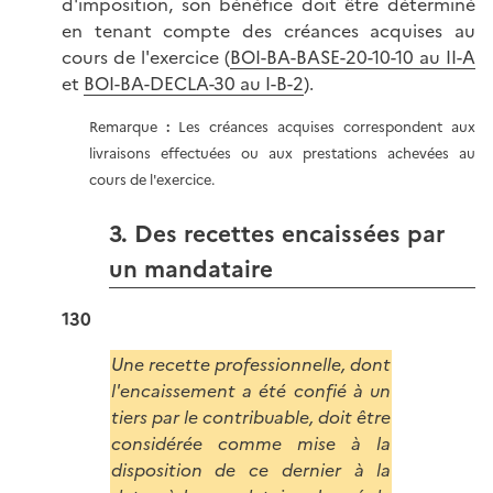
d'imposition, son bénéfice doit être déterminé
en tenant compte des créances acquises au
cours de l'exercice (
BOI-BA-BASE-20-10-10 au II-A
et
BOI-BA-DECLA-30 au I-B-2
).
Remarque
:
Les créances acquises correspondent aux
livraisons effectuées ou aux prestations achevées au
cours de l'exercice.
3. Des recettes encaissées par
un mandataire
130
Une recette professionnelle, dont
l'encaissement a été confié à un
tiers par le contribuable, doit être
considérée comme mise à la
disposition de ce dernier à la