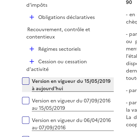
i
90
é
d'impôts
l
e
p
i
- en
r
D
Obligations déclaratives
l
e
chèq
é
i
r
Recouvrement, contrôle et
p
e
- pa
contentieux
l
r
ou p
i
ment
D
Régimes sectoriels
e
l'ét
é
r
D
Cession ou cessation
disp
p
é
d'activité
dern
l
p
tout
i
Versions sur la période
Version en vigueur du 15/05/2019
l
e
à aujourd'hui
- pa
i
r
e
Version en vigueur du 07/09/2016
- pa
r
au 15/05/2019
la v
La d
Version en vigueur du 06/04/2016
coop
au 07/09/2016