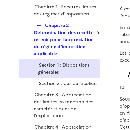
e
Chapitre 1 : Recettes limites
r
À ce
des régimes d'imposition
l'en
R
Chapitre 2 :
En r
e
Détermination des recettes à
rete
p
retenir pour l'appréciation
ann. 
l
du régime d'imposition
i
Les 
applicable
e
exce
Section 1 : Dispositions
r
générales
Section 2 : Cas particuliers
10
Chapitre 3 : Appréciation
Sous
des limites en fonction des
d'op
caractéristiques de
en f
l'exploitation
d'ap
Chapitre 4 : Appréciation
Cett