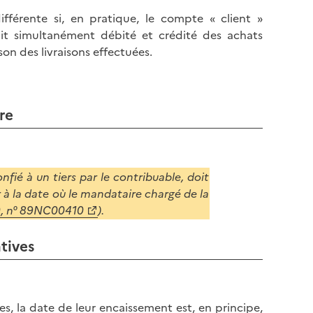
l
p
fférente si, en pratique, le compte « client »
a
a
ait simultanément débité et crédité des achats
p
g
son des livraisons effectuées.
a
e
g
e
re
fié à un tiers par le contribuable, doit
 à la date où le mandataire chargé de la
90, n° 89NC00410
).
tives
s, la date de leur encaissement est, en principe,