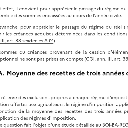
t effet, il convient pour apprécier le passage du régime du
semble des sommes encaissées au cours de l'année civile.
evanche, pour apprécier le passage du régime du réel sim
nir les créances acquises déterminées dans les conditions
III, art. 38 sexdecies A
).
sommes ou créances provenant de la cession d'élément
ptionnel ne sont pas prises en compte (CGI, ann. III, art. 38
A. Moyenne des recettes de trois années c
 réserve des exclusions propres à chaque régime d'imposition
tion offertes aux agriculteurs, le régime d'imposition app
onction de la moyenne des recettes des trois années p
plication des régimes d'imposition.
e question fait l'objet d'une étude détaillée au
BOI-BA-REG