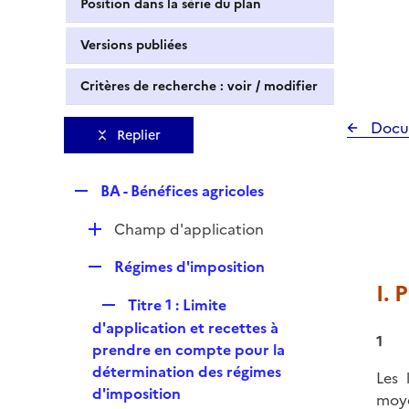
Position dans la série du plan
Versions publiées
Critères de recherche : voir / modifier
Docu
Replier
R
BA - Bénéfices agricoles
e
D
Champ d'application
p
é
l
R
Régimes d'imposition
p
i
e
I. 
l
e
R
Titre 1 : Limite
p
i
r
e
d'application et recettes à
l
e
1
p
prendre en compte pour la
i
r
l
détermination des régimes
e
Les 
i
d'imposition
r
moye