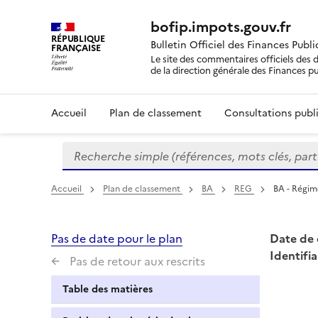
bofip.impots.gouv.fr
RÉPUBLIQUE
Bulletin Officiel des Finances Publ
FRANÇAISE
Le site des commentaires officiels des d
de la direction générale des Finances p
Accueil
Plan de classement
Consultations publi
Recherche simple (références, mots clés, partie 
Formulaire
de
recherche
Accueil
Plan de classement
BA
REG
BA - Régim
Pas de date pour le plan
Date de 
Identifia
Pas de retour aux rescrits
Table des matières