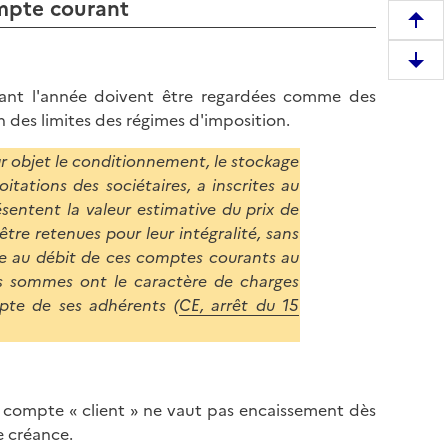
ompte courant
R
e
D
m
e
urant l'année doivent être regardées comme des
o
s
n des limites des régimes d'imposition.
n
c
t
r objet le conditionnement, le stockage
e
e
tations des sociétaires, a inscrites au
n
r
sentent la valeur estimative du prix de
d
e
tre retenues pour leur intégralité, sans
r
n
ite au débit de ces comptes courants au
e
h
es sommes ont le caractère de charges
e
a
pte de ses adhérents (
CE, arrêt du 15
n
u
b
t
a
d
s
e
d
un compte « client » ne vaut pas encaissement dès
l
e
e créance.
a