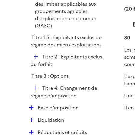
des limites applicables aux
(20 
groupements agricoles
d'exploitation en commun
(GAEC)
Titre 1.5 : Exploitants exclus du
80
régime des micro-exploitations
Les 
D
Titre 2 : Exploitants exclus
somm
é
cour
du forfait
p
Titre 3 : Options
L'ex
l
l'an
i
D
Titre 4: Changement de
e
é
Une 
régime d'imposition
r
p
D
Il en
Base d'imposition
l
é
i
D
Liquidation
p
e
é
l
r
D
Réductions et crédits
p