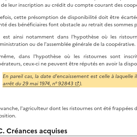
e de leur inscription au crédit du compte courant des coop
efois, cette présomption de disponibilité doit être écart
nté des bénéficiaires font obstacle au retrait des sommes 
n est ainsi notamment dans l'hypothèse où les ristour
ministration ou de l'assemblée générale de la coopérative.
même, dans l'hypothèse où les ristournes sont insc
érateurs, ceux-ci ne peuvent être réputés en avoir la dispo
En pareil cas, la date d'encaissement est celle à laquelle i
arrêt du 29 mai 1974, n° 92843
).
evanche, l'agriculteur dont les ristournes ont été frappées 
osition.
C. Créances acquises