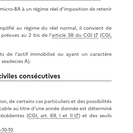
 micro-BA à un régime réel d'imposition de retenir
plifié au régime du réel normal, il convient de
 prévues au 2 bis de l'
article 38 du CGI
(
CGI,
s de l'actif immobilisé ou ayant un caractère
 sexdecies A).
iviles consécutives
, de certains cas particuliers et des possibilités
licable au titre d'une année donnée est déterminé
récédentes (
CGI, art. 69, l et II
) et des seuils
-10-10
.