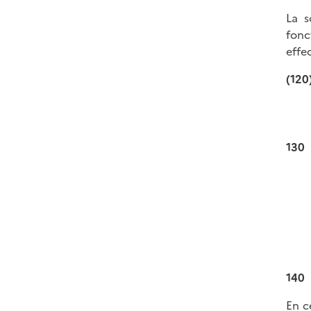
La s
fonc
effe
(120
130
140
En c