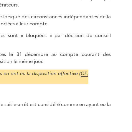
érateurs.
ée lorsque des circonstances indépendantes de la
portées à leur compte.
nes sont « bloquées » par décision du conseil
rites le 31 décembre au compte courant des
sition le même jour.
ls en ont eu la disposition effective (
CE,
de saisie-arrêt est considéré comme en ayant eu la