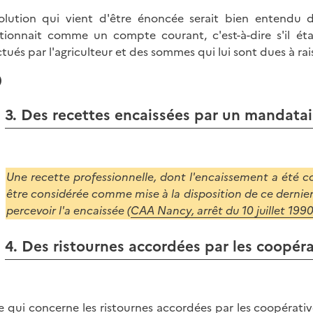
olution qui vient d'être énoncée serait bien entendu di
tionnait comme un compte courant, c'est-à-dire s'il ét
ctués par l'agriculteur et des sommes qui lui sont dues à rai
)
3. Des recettes encaissées par un mandatai
Une recette professionnelle, dont l'encaissement a été con
être considérée comme mise à la disposition de ce dernier
percevoir l'a encaissée (
CAA Nancy, arrêt du 10 juillet 19
4. Des ristournes accordées par les coopéra
e qui concerne les ristournes accordées par les coopérative