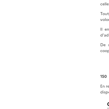
cell
Tout
volo
Il e
d'ad
De 
coop
150
En r
disp