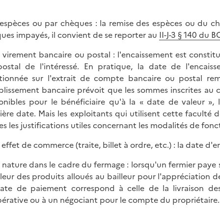
 espèces ou par chèques : la remise des espèces ou du c
ues impayés, il convient de se reporter au
II-J-3 § 140 du
r virement bancaire ou postal : l'encaissement est constit
ostal de l'intéressé. En pratique, la date de l'encai
ionnée sur l'extrait de compte bancaire ou postal remis
ablissement bancaire prévoit que les sommes inscrites au
onibles pour le bénéficiaire qu'à la « date de valeur », 
ière date. Mais les exploitants qui utilisent cette faculté
es les justifications utiles concernant les modalités de fo
r effet de commerce (traite, billet à ordre, etc.) : la date 
r nature dans le cadre du fermage : lorsqu'un fermier paye s
aleur des produits alloués au bailleur pour l'appréciation d
ate de paiement correspond à celle de la livraison des
érative ou à un négociant pour le compte du propriétaire.