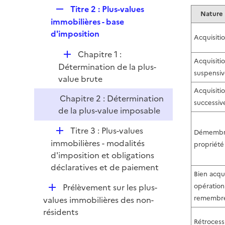
l
R
Titre 2 : Plus-values
i
Nature 
e
immobilières - base
e
p
d'imposition
r
Acquisitio
l
D
Chapitre 1 :
i
Acquisiti
é
Détermination de la plus-
e
suspensi
p
value brute
r
l
Acquisitio
Chapitre 2 : Détermination
i
successiv
de la plus-value imposable
e
r
D
Titre 3 : Plus-values
Démembr
é
immobilières - modalités
propriété
p
d'imposition et obligations
l
déclaratives et de paiement
Bien acqui
i
D
Prélèvement sur les plus-
opération
e
é
remembr
values immobilières des non-
r
p
résidents
l
Rétrocess