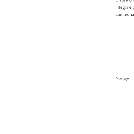
Clause d'
intégrale 
communa
Partage