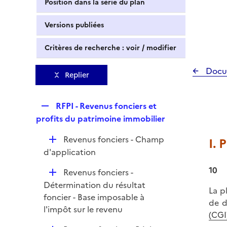
Position dans la série du plan
Versions publiées
Critères de recherche : voir / modifier
Docu
Replier
R
RFPI - Revenus fonciers et
e
profits du patrimoine immobilier
p
D
Revenus fonciers - Champ
I. 
l
é
d'application
i
p
e
10
D
Revenus fonciers -
l
r
é
Détermination du résultat
i
La p
p
foncier - Base imposable à
e
de d
l
l'impôt sur le revenu
r
(CGI
i