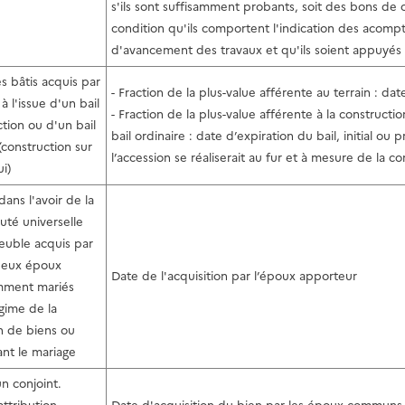
s'ils sont suffisamment probants, soit des bons de
condition qu'ils comportent l'indication des acompt
d'avancement des travaux et qu'ils soient appuyés d
 bâtis acquis par
- Fraction de la plus-value afférente au terrain : date
à l'issue d'un bail
- Fraction de la plus-value afférente à la constructi
ction ou d'un bail
bail ordinaire : date d’expiration du bail, initial o
(construction sur
l’accession se réaliserait au fur et à mesure de la c
ui)
dans l'avoir de la
té universelle
uble acquis par
deux époux
Date de l'acquisition par l’époux apporteur
ment mariés
égime de la
n de biens ou
ant le mariage
n conjoint.