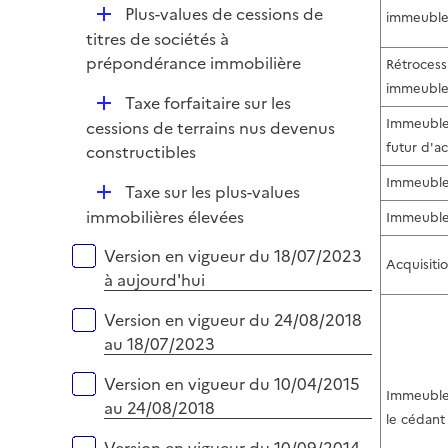
D
Plus-values de cessions de
i
immeuble
é
titres de sociétés à
e
p
prépondérance immobilière
Rétrocess
r
l
immeuble
D
Taxe forfaitaire sur les
i
é
Immeuble 
cessions de terrains nus devenus
e
p
futur d'
constructibles
r
l
Immeuble
D
Taxe sur les plus-values
i
é
immobilières élevées
Immeuble
e
p
r
Versions sur la période
Version en vigueur du 18/07/2023
l
Acquisitio
à aujourd'hui
i
e
Version en vigueur du 24/08/2018
r
au 18/07/2023
Version en vigueur du 10/04/2015
Immeubles
au 24/08/2018
le cédant