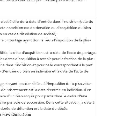
n biens à condition qu'il n'existe pas d'enfant d'un
l
p
a
a
p
g
a
 c'est-à-dire de la date d'entrée dans l'indivision (date du
e
g
'acte notarié en cas de donation ou d'acquisition du bien
e
on en cas de dissolution de société)
te à un partage ayant donné lieu à l'imposition de la plus-
itiale, la date d'acquisition est la date de l'acte de partage.
 les dates d'acquisition à retenir pour la fraction de la plus-
ne dans l'indivision et pour celle correspondant à la part
 d'entrée du bien en indivision et la date de l'acte de
ge n'ayant pas donné lieu à l'imposition de la plus-value :
 de l'abattement est la date d'entrée en indivision. Il en
taire d'un bien acquis pour partie dans le cadre d'une
vise par voie de succession. Dans cette situation, la date à
 durée de détention est la date du décès.
FPI-PVI-20-10-20-10