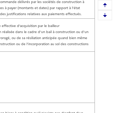
 commande délivrés par les sociétés de construction à
R
es à payer (montants et dates) par rapport à l'état
e
es justifications relatives aux paiements effectués.
D
m
e
o
 effective d’acquisition par le bailleur
s
n
on réalisée dans le cadre d'un bail à construction ou d'un
c
t
u prorogé, ou de sa résiliation anticipée quand bien même
e
e
onstruction ou de l’incorporation au sol des constructions
n
r
d
e
r
n
e
h
e
a
n
u
b
t
a
d
s
e
d
l
e
a