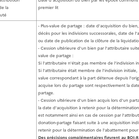
attribution
Date d'acquisition du bien par les époux communs e
de la
premier lit
uté
- Plus-value de partage : date d'acquisition du bien,
décès pour les indivisions successorales, date de l
ou date de publication de la clôture de la liquidati
- Cession ultérieure d'un bien par l'attributaire sui
value de partage :
Si l'attributaire n'était pas membre de l'indivision in
Si l'attributaire était membre de l'indivision initiale,
value correspondant à la part détenue depuis l'origi
acquise lors du partage sont respectivement la date
partage.
- Cession ultérieure d'un bien acquis lors d'un parta
la date d'acquisition à retenir pour la détermination
est notamment ainsi en cas de cession par l'attribu
donation-partage faisant suite à une acquisition indi
retenir pour la détermination de l'abattement pour
Des précisions complémentaires figurent au
BOI-R