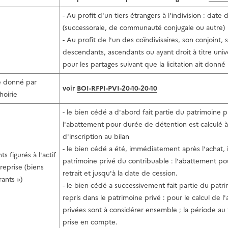
- Au profit d'un tiers étrangers à l'indivision : date d
(successorale, de communauté conjugale ou autre)
- Au profit de l'un des coïndivisaires, son conjoint, s
descendants, ascendants ou ayant droit à titre univ
pour les partages suivant que la licitation ait donné
 donné par
voir
BOI-RFPI-PVI-20-10-20-10
hoirie
- le bien cédé a d'abord fait partie du patrimoine pri
l'abattement pour durée de détention est calculé à p
d'inscription au bilan
- le bien cédé a été, immédiatement après l'achat, ins
ts figurés à l'actif
patrimoine privé du contribuable : l'abattement pou
reprise (biens
retrait et jusqu'à la date de cession.
rants »)
- le bien cédé a successivement fait partie du patrimo
repris dans le patrimoine privé : pour le calcul de
privées sont à considérer ensemble ; la période au t
prise en compte.