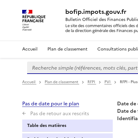
bofip.impots.gouv.fr
RÉPUBLIQUE
Bulletin Officiel des Finances Publ
FRANÇAISE
Le site des commentaires officiels des d
de la direction générale des Finances p
Accueil
Plan de classement
Consultations publi
Recherche simple (références, mots clés, partie 
Formulaire
de
recherche
Accueil
Plan de classement
RFPI
PVI
RFPI - Plu
Pas de date pour le plan
Date de 
Date de 
Pas de retour aux rescrits
Identifia
Table des matières