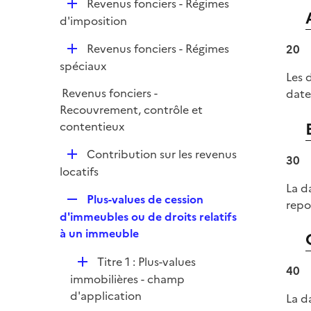
D
Revenus fonciers - Régimes
e
é
d'imposition
r
p
D
Revenus fonciers - Régimes
20
l
é
spéciaux
i
Les 
p
e
Revenus fonciers -
date
l
r
Recouvrement, contrôle et
i
contentieux
e
r
D
Contribution sur les revenus
30
é
locatifs
p
La d
R
Plus-values de cession
l
repo
e
d'immeubles ou de droits relatifs
i
p
à un immeuble
e
l
r
D
Titre 1 : Plus-values
i
40
é
immobilières - champ
e
p
d'application
r
La d