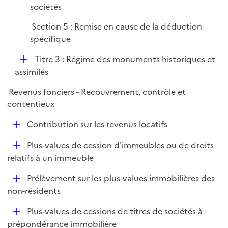
sociétés
Section 5 : Remise en cause de la déduction
spécifique
D
Titre 3 : Régime des monuments historiques et
é
assimilés
p
Revenus fonciers - Recouvrement, contrôle et
l
contentieux
i
e
D
Contribution sur les revenus locatifs
r
é
D
Plus-values de cession d'immeubles ou de droits
p
é
relatifs à un immeuble
l
p
i
D
Prélèvement sur les plus-values immobilières des
l
e
é
non-résidents
i
r
p
e
D
Plus-values de cessions de titres de sociétés à
l
r
é
prépondérance immobilière
i