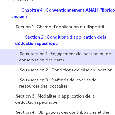
i
e
R
Chapitre 4 : Conventionnement ANAH ('Borlo
r
e
ancien')
p
Section 1 : Champ d'application du dispositif
l
i
R
Section 2 : Conditions d'application de la
e
e
déduction spécifique
r
p
Sous-section 1 : Engagement de location ou de
l
conservation des parts
i
e
Sous-section 2 : Conditions de mise en location
r
Sous-section 3 : Plafonds de loyer et de
ressources des locataires
Section 3 : Modalités d'application de la
déduction spécifique
Section 4 : Obligations des contribuables et des