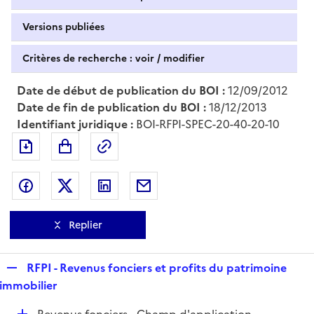
Versions publiées
Critères de recherche : voir / modifier
Date de début de publication du BOI :
12/09/2012
Date de fin de publication du BOI :
18/12/2013
Identifiant juridique :
BOI-RFPI-SPEC-20-40-20-10
Exporter le document au format pdf
Permalien : adresse web de ce doc
Partager sur Facebook
Partager sur Twitter
Partager sur LinkedIn
Partager par messagerie
Replier
R
RFPI - Revenus fonciers et profits du patrimoine
e
immobilier
p
D