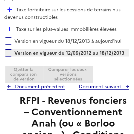
p
e
D
Taxe forfaitaire sur les cessions de terrains nus
l
r
é
devenus constructibles
i
p
e
D
Taxe sur les plus-values immobilières élevées
l
r
é
i
Versions sur la période
Version en vigueur du 18/12/2013 à aujourd'hui
p
e
l
r
Version en vigueur du 12/09/2012 au 18/12/2013
i
e
Quitter la
Comparer les deux
r
comparaison
versions
de version
sélectionnées
Document précédent
Document suivant
RFPI - Revenus fonciers
– Conventionnement
Anah (ou « Borloo