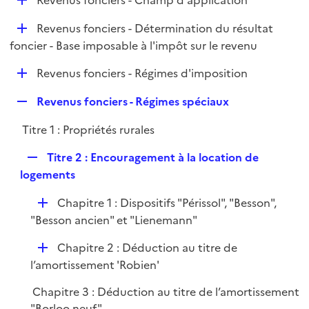
Revenus fonciers - Champ d'application
l
é
i
D
Revenus fonciers - Détermination du résultat
p
e
é
foncier - Base imposable à l'impôt sur le revenu
l
r
p
i
D
Revenus fonciers - Régimes d'imposition
l
e
é
i
r
R
Revenus fonciers - Régimes spéciaux
p
e
e
l
r
Titre 1 : Propriétés rurales
p
i
l
e
R
Titre 2 : Encouragement à la location de
i
r
e
logements
e
p
r
D
Chapitre 1 : Dispositifs "Périssol", "Besson",
l
é
"Besson ancien" et "Lienemann"
i
p
e
D
Chapitre 2 : Déduction au titre de
l
r
é
l’amortissement 'Robien'
i
p
e
Chapitre 3 : Déduction au titre de l’amortissement
l
r
"Borloo neuf"