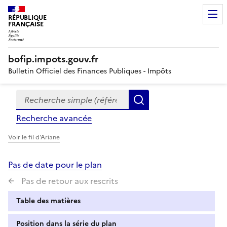
RÉPUBLIQUE
FRANÇAISE
bofip.impots.gouv.fr
Bulletin Officiel des Finances Publiques - Impôts
Recherche simple (références, mots clés, partie du titre
Formulaire
Rechercher
de
Recherche avancée
recherche
Voir le fil d'Ariane
Pas de date pour le plan
Pas de retour aux rescrits
Table des matières
Position dans la série du plan