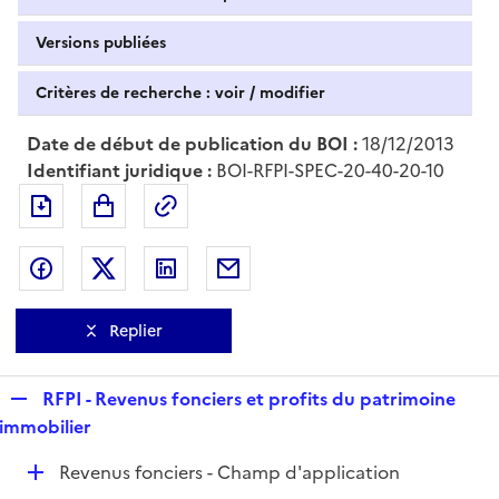
Versions publiées
Critères de recherche : voir / modifier
Date de début de publication du BOI :
18/12/2013
Identifiant juridique :
BOI-RFPI-SPEC-20-40-20-10
Exporter le document au format pdf
Permalien : adresse web de ce doc
Partager sur Facebook
Partager sur Twitter
Partager sur LinkedIn
Partager par messagerie
Replier
R
RFPI - Revenus fonciers et profits du patrimoine
e
immobilier
p
D
Revenus fonciers - Champ d'application
l
é