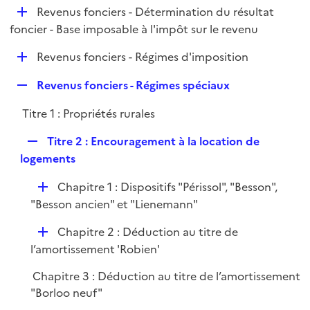
i
D
Revenus fonciers - Détermination du résultat
p
e
é
foncier - Base imposable à l'impôt sur le revenu
l
r
p
i
D
Revenus fonciers - Régimes d'imposition
l
e
é
i
r
R
Revenus fonciers - Régimes spéciaux
p
e
e
l
r
Titre 1 : Propriétés rurales
p
i
l
e
R
Titre 2 : Encouragement à la location de
i
r
e
logements
e
p
r
D
Chapitre 1 : Dispositifs "Périssol", "Besson",
l
é
"Besson ancien" et "Lienemann"
i
p
e
D
Chapitre 2 : Déduction au titre de
l
r
é
l’amortissement 'Robien'
i
p
e
Chapitre 3 : Déduction au titre de l’amortissement
l
r
"Borloo neuf"
i