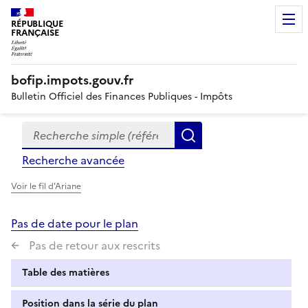
RÉPUBLIQUE
FRANÇAISE
bofip.impots.gouv.fr
Bulletin Officiel des Finances Publiques - Impôts
Recherche simple (références, mots clés, partie du titre
Formulaire
Rechercher
de
Recherche avancée
recherche
Voir le fil d'Ariane
Pas de date pour le plan
Pas de retour aux rescrits
Table des matières
Position dans la série du plan