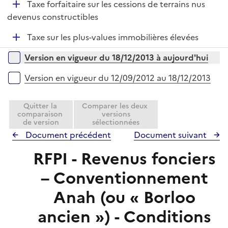
D
Taxe forfaitaire sur les cessions de terrains nus
l
r
é
devenus constructibles
i
p
e
D
Taxe sur les plus-values immobilières élevées
l
r
é
i
Versions sur la période
Version en vigueur du 18/12/2013 à aujourd'hui
p
e
l
r
Version en vigueur du 12/09/2012 au 18/12/2013
i
e
Quitter la
Comparer les deux
r
comparaison
versions
de version
sélectionnées
Document précédent
Document suivant
RFPI - Revenus fonciers
– Conventionnement
Anah (ou « Borloo
ancien ») - Conditions