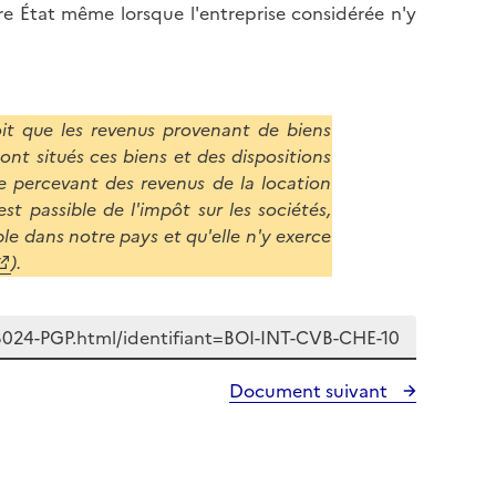
re État même lorsque l'entreprise considérée n'y
voit que les revenus provenant de biens
nt situés ces biens et des dispositions
e percevant des revenus de la location
st passible de l'impôt sur les sociétés,
le dans notre pays et qu'elle n'y exerce
).
Document suivant