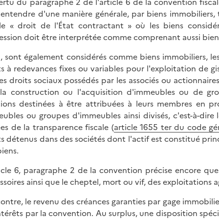
ertu du paragraphe 2 de l'article 6 de la convention fisca
 entendre d'une manière générale, par biens immobiliers, 
le « droit de l'État contractant » où les biens considér
ession doit être interprétée comme comprenant aussi bien le 
i, sont également considérés comme biens immobiliers, les d
ts à redevances fixes ou variables pour l'exploitation de g
 les droits sociaux possédés par les associés ou actionnaire
 la construction ou l'acquisition d'immeubles ou de g
tions destinées à être attribuées à leurs membres en pro
ubles ou groupes d'immeubles ainsi divisés, c'est-à-dire 
es de la transparence fiscale (
article 1655 ter du code gé
ts détenus dans des sociétés dont l'actif est constitué pr
biens.
ticle 6, paragraphe 2 de la convention précise encore que
soires ainsi que le cheptel, mort ou vif, des exploitations ag
contre, le revenu des créances garanties par gage immobili
intérêts par la convention. Au surplus, une disposition spéci