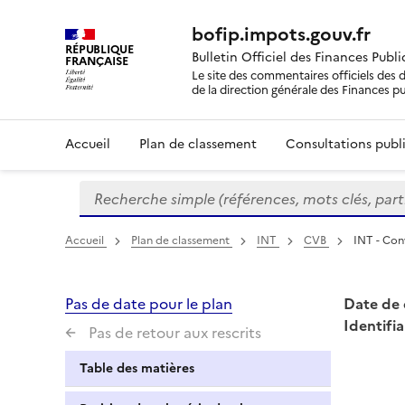
bofip.impots.gouv.fr
RÉPUBLIQUE
Bulletin Officiel des Finances Publ
FRANÇAISE
Le site des commentaires officiels des d
de la direction générale des Finances p
Accueil
Plan de classement
Consultations publi
Recherche simple (références, mots clés, partie 
Formulaire
de
recherche
Accueil
Plan de classement
INT
CVB
INT - Con
Pas de date pour le plan
Date de 
Identifia
Pas de retour aux rescrits
Table des matières