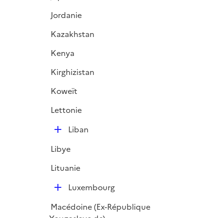
i
Jordanie
e
r
Kazakhstan
Kenya
Kirghizistan
Koweït
Lettonie
D
Liban
é
Libye
p
l
Lituanie
i
D
e
Luxembourg
é
r
Macédoine (Ex-République
p