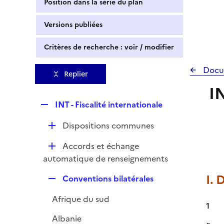
Position dans la série du plan
Versions publiées
Critères de recherche : voir / modifier
Docu
Replier
I
R
INT - Fiscalité internationale
e
D
Dispositions communes
p
é
l
D
Accords et échange
p
i
é
automatique de renseignements
l
e
p
i
r
I. 
R
Conventions bilatérales
l
e
e
i
r
Afrique du sud
p
e
1
l
r
Albanie