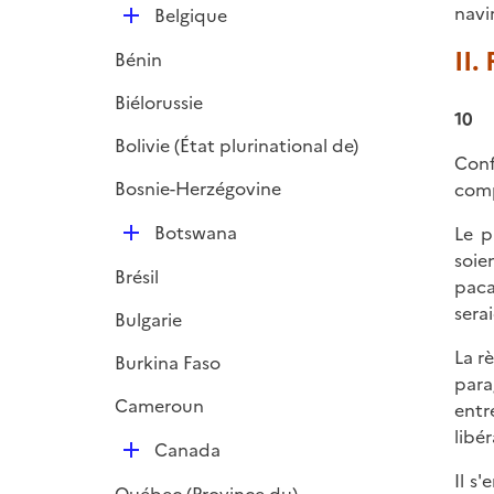
navi
D
Belgique
é
II.
Bénin
p
l
Biélorussie
10
i
Bolivie (État plurinational de)
e
Conf
r
Bosnie-Herzégovine
comp
D
Botswana
Le p
é
soie
Brésil
p
paca
l
serai
Bulgarie
i
La r
Burkina Faso
e
para
r
Cameroun
entr
libér
D
Canada
é
Il s