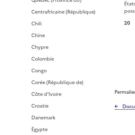
Québec (Province du)
p
État
l
poss
Centrafricaine (République)
i
20
Chili
e
r
Chine
Chypre
Colombie
Congo
Corée (République de)
Permalie
Côte d'Ivoire
Croatie
Docu
Danemark
Égypte