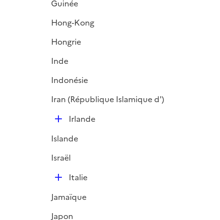
Guinée
Hong-Kong
Hongrie
Inde
Indonésie
Iran (République Islamique d')
D
Irlande
é
Islande
p
l
Israël
i
D
e
Italie
é
r
Jamaïque
p
l
Japon