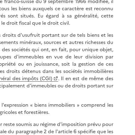
le franco-suisse du 9 septembre 1966 modifiée, il
tous les biens auxquels ce caractère est reconnu
és sont situés. Eu égard à sa généralité, cette
droit fiscal que le droit civil.
roits d'usufruit portant sur de tels biens et les
isements minéraux, sources et autres richesses du
s des sociétés qui ont, en fait, pour unique objet,
roupes d'immeubles en vue de leur division par
priété ou en jouissance, soit la gestion de ces
les droits détenus dans les sociétés immobilières
néral des impôts (CGI)
. Il en est de même des
incipalement d'immeubles ou de droits portant sur
 l'expression « biens immobiliers » comprend les
ricoles et forestières.
er reste soumis au régime d'imposition prévu pour
ale du paragraphe 2 de l'article 6 spécifie que les