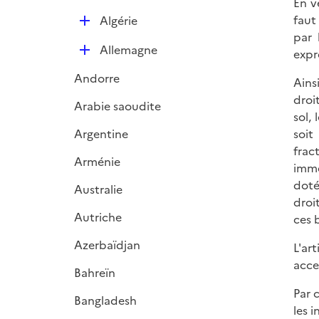
i
En v
e
D
faut
Algérie
r
é
par 
D
Allemagne
p
expr
é
l
Andorre
Ains
p
i
droi
l
e
Arabie saoudite
sol,
i
r
Argentine
soit
e
frac
r
Arménie
imme
doté
Australie
droi
Autriche
ces 
Azerbaïdjan
L'ar
acces
Bahreïn
Par 
Bangladesh
les 