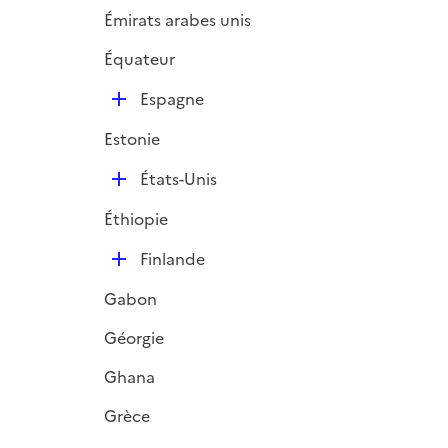
Émirats arabes unis
Équateur
D
Espagne
é
Estonie
p
l
D
États-Unis
i
é
e
Éthiopie
p
r
l
D
Finlande
i
é
e
Gabon
p
r
l
Géorgie
i
Ghana
e
r
Grèce