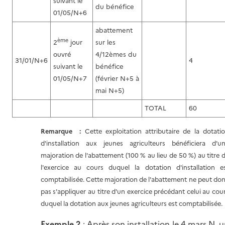
suivant le
du bénéfice
01/05/N+6
abattement
ème
2
jour
sur les
ouvré
4/12èmes du
31/01/N+6
4
suivant le
bénéfice
01/05/N+7
(février N+5 à
mai N+5)
TOTAL
60
Remarque :
Cette exploitation attributaire de la dotati
d'installation aux jeunes agriculteurs bénéficiera d'u
majoration de l'abattement (100 % au lieu de 50 %) au titre 
l'exercice au cours duquel la dotation d'installation e
comptabilisée. Cette majoration de l'abattement ne peut do
pas s'appliquer au titre d'un exercice précédant celui au cou
duquel la dotation aux jeunes agriculteurs est comptabilisée.
Exemple 2
: Après son installation le 4 mars N, 