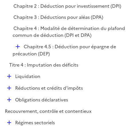
Chapitre 2 : Déduction pour investissement (DPI)
Chapitre 3 : Déductions pour aléas (DPA)
Chapitre 4 : Modalité de détermination du plafond
commun de déduction (DPI et DPA)
D
Chapitre 4.5 : Déduction pour épargne de
é
précaution (DEP)
p
Titre 4 : Imputation des déficits
l
i
D
Liquidation
e
é
r
D
Réductions et crédits d'impôts
p
é
l
D
Obligations déclaratives
p
i
é
l
e
Recouvrement, contrôle et contentieux
p
i
r
l
e
D
Régimes sectoriels
i