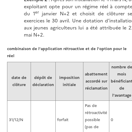
exploitant opte pour un régime réel à compte
er
du 1
janvier N+2 et choisit de clôturer se
exercices le 30 avril. Une dotation d'installati
aux jeunes agriculteurs lui a été attribuée le 
mai N+2.
combinaison de l'application rétroactive et de l'option pour le
réel
nombre d
abattement
mois
date de
dépôt de
imposition
accordé sur
bénéfician
clôture
déclaration
initiale
réclamation
de
l'avantage
Pas de
rétroactivité
31/12/N
forfait
possible
0
(pas de