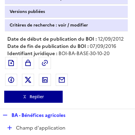
Versions publiées
Critères de recherche : voir / modifier
Date de début de publication du BOI :
12/09/2012
Date de fin de publication du BOI :
07/09/2016
Identifiant juridique :
BOI-BA-BASE-30-10-20
Exporter le document au format pdf
Permalien : adresse web de ce doc
Partager sur Facebook
Partager sur Twitter
Partager sur LinkedIn
Partager par messagerie
Replier
R
BA - Bénéfices agricoles
e
D
Champ d'application
p
é