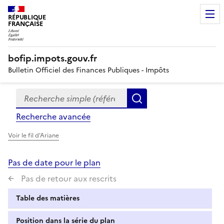
RÉPUBLIQUE
FRANÇAISE
bofip.impots.gouv.fr
Bulletin Officiel des Finances Publiques - Impôts
Recherche simple (références, mots clés, partie du titre
Formulaire
Rechercher
de
Recherche avancée
recherche
Voir le fil d'Ariane
Pas de date pour le plan
Pas de retour aux rescrits
Table des matières
Position dans la série du plan