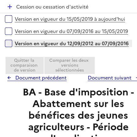
r
é
e
D
Cession ou cessation d'activité
p
r
é
l
Versions sur la période
Version en vigueur du 15/05/2019 à aujourd'hui
p
i
l
e
Version en vigueur du 07/09/2016 au 15/05/2019
i
r
e
Version en vigueur du 12/09/2012 au 07/09/2016
r
Quitter la
Comparer les deux
comparaison
versions
de version
sélectionnées
Document précédent
Document suivant
BA - Base d'imposition -
Abattement sur les
bénéfices des jeunes
agriculteurs - Période