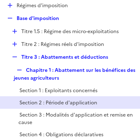
l
D
Régimes d'imposition
p
i
é
l
e
R
Base d'imposition
p
i
r
e
l
e
D
Titre 1.5 : Régime des micro-exploitations
p
i
r
é
l
e
D
Titre 2 : Régimes réels d'imposition
p
i
r
é
l
e
R
Titre 3 : Abattements et déductions
p
i
r
e
l
e
R
Chapitre 1 : Abattement sur les bénéfices des
p
i
r
e
jeunes agriculteurs
l
e
p
i
r
Section 1 : Exploitants concernés
l
e
i
r
Section 2 : Période d'application
e
Section 3 : Modalités d'application et remise en
r
cause
Section 4 : Obligations déclaratives