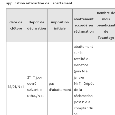
application rétroactive de l'abattement
nombre d
abattement
mois
date de
dépôt de
imposition
accordé
sur
bénéfician
clôture
déclaration
initiale
réclamation
de
l’avantage
abattement
sur la
totalité du
bénéfice
(juin N à
ème
2
jour
janvier
ouvré
pas
N+1). Dépôt
31/01/N+1
suivant le
d'abattement
de la
01/05/N+2
réclamation
possible à
compter du
16