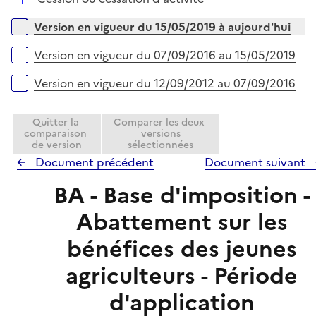
p
r
é
l
Versions sur la période
Version en vigueur du 15/05/2019 à aujourd'hui
p
i
l
e
Version en vigueur du 07/09/2016 au 15/05/2019
i
r
e
Version en vigueur du 12/09/2012 au 07/09/2016
r
Quitter la
Comparer les deux
comparaison
versions
de version
sélectionnées
Document précédent
Document suivant
BA - Base d'imposition -
Abattement sur les
bénéfices des jeunes
agriculteurs - Période
d'application