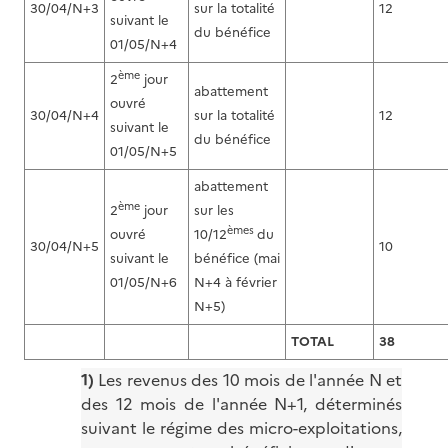
30/04/N+3
sur la totalité
12
suivant le
du bénéfice
01/05/N+4
ème
2
jour
abattement
ouvré
30/04/N+4
sur la totalité
12
suivant le
du bénéfice
01/05/N+5
abattement
ème
2
jour
sur les
èmes
ouvré
10/12
du
30/04/N+5
10
suivant le
bénéfice (mai
01/05/N+6
N+4 à février
N+5)
TOTAL
38
1)
Les revenus des 10 mois de l'année N et
des 12 mois de l'année N+1, déterminés
suivant le régime des micro-exploitations,