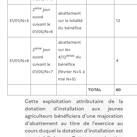
ème
2
jour
abattement
ouvré
31/01/N+5
sur la totalité
12
suivant le
du bénéfice
01/05/N+6
abattement
ème
2
jour
sur les
èmes
ouvré
4/12
du
31/01/N+6
4
suivant le
bénéfice
01/05/N+7
(février N+5 à
mai N+5)
TOTAL
60
Cette exploitation attributaire de la
dotation d'installation aux jeunes
agriculteurs bénéficiera d'une majoration
d'abattement au titre de l'exercice au
cours duquel la dotation d'installation est