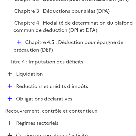
Chapitre 3 : Déductions pour aléas (DPA)
Chapitre 4 : Modalité de détermination du plafond
commun de déduction (DPI et DPA)
D
Chapitre 4.5 : Déduction pour épargne de
é
précaution (DEP)
p
Titre 4 : Imputation des déficits
l
i
D
Liquidation
e
é
r
D
Réductions et crédits d'impôts
p
é
l
D
Obligations déclaratives
p
i
é
l
e
Recouvrement, contrôle et contentieux
p
i
r
l
e
D
Régimes sectoriels
i
r
é
e
D
Cession ou cessation d'activité