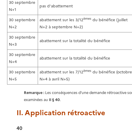
30 septembre
pas d'abattement
N+1
èmes
30 septembre
abattement sur les 3/12
du bénéfice (juillet
N+2
N+2 à septembre N+2)
30 septembre
abattement sur la totalité du bénéfice
N+3
30 septembre
abattement sur la totalité du bénéfice
N+4
èmes
30 septembre
abattement sur les 7/12
du bénéfice (octobre
N+5
N+4 à avril N+5)
Remarque :
Les conséquences d'une demande rétroactive so
examinées au
II § 40
.
II. Application rétroactive
40