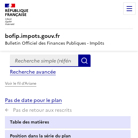
RÉPUBLIQUE
FRANÇAISE
bofip.impots.gouv.fr
Bulletin Officiel des Finances Publiques - Impôts
Recherche simple (références, mots clés, partie du titre
Formulaire
Rechercher
de
Recherche avancée
recherche
Voir le fil d'Ariane
Pas de date pour le plan
Pas de retour aux rescrits
Table des matières
Position dans la série du plan