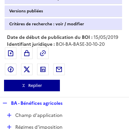
Versions publiées
Critères de recherche : voir / modifier
Date de début de publication du BOI :
15/05/2019
Identifiant juridique :
BOI-BA-BASE-30-10-20
Exporter le document au format pdf
Permalien : adresse web de ce doc
Partager sur Facebook
Partager sur Twitter
Partager sur LinkedIn
Partager par messagerie
Replier
R
BA - Bénéfices agricoles
e
D
Champ d'application
p
é
l
D
Régimes d'imposition
p