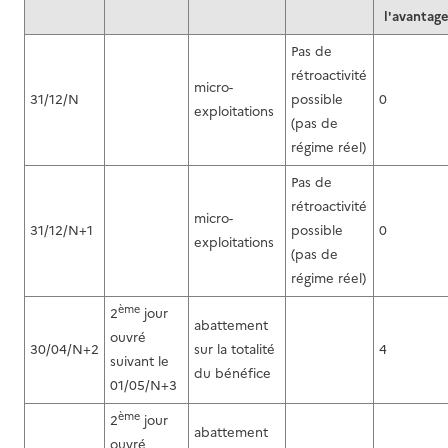
l'avantag
Pas de
rétroactivité
micro-
31/12/N
possible
0
exploitations
(pas de
régime réel)
Pas de
rétroactivité
micro-
31/12/N+1
possible
0
exploitations
(pas de
régime réel)
ème
2
jour
abattement
ouvré
30/04/N+2
sur la totalité
4
suivant le
du bénéfice
01/05/N+3
ème
2
jour
abattement
ouvré