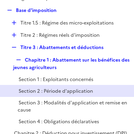
i
é
l
e
R
Base d'imposition
p
i
r
e
l
e
D
Titre 1.5 : Régime des micro-exploitations
p
i
r
é
l
e
D
Titre 2 : Régimes réels d'imposition
p
i
r
é
l
e
R
Titre 3 : Abattements et déductions
p
i
r
e
l
e
R
Chapitre 1 : Abattement sur les bénéfices des
p
i
r
e
jeunes agriculteurs
l
e
p
i
r
Section 1 : Exploitants concernés
l
e
i
r
Section 2 : Période d'application
e
Section 3 : Modalités d'application et remise en
r
cause
Section 4 : Obligations déclaratives
Chapitre 2 : Déduction pour investissement (DPI)