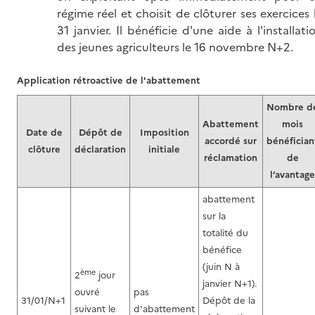
régime réel et choisit de clôturer ses exercices 
31 janvier. Il bénéficie d'une aide à l'installati
des jeunes agriculteurs le 16 novembre N+2.
Application rétroactive de l'abattement
Nombre d
Abattement
mois
Date de
Dépôt de
Imposition
accordé sur
bénéfician
clôture
déclaration
initiale
réclamation
de
l’avantage
abattement
sur la
totalité du
bénéfice
(juin N à
ème
2
jour
janvier N+1).
ouvré
pas
31/01/N+1
Dépôt de la
suivant le
d'abattement