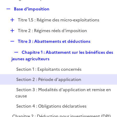
i
é
l
e
R
Base d'imposition
p
i
r
e
l
e
D
Titre 1.5 : Régime des micro-exploitations
p
i
r
é
l
e
D
Titre 2 : Régimes réels d'imposition
p
i
r
é
l
e
R
Titre 3 : Abattements et déductions
p
i
r
e
l
e
R
Chapitre 1 : Abattement sur les bénéfices des
p
i
r
e
jeunes agriculteurs
l
e
p
i
r
Section 1 : Exploitants concernés
l
e
i
r
Section 2 : Période d'application
e
Section 3 : Modalités d'application et remise en
r
cause
Section 4 : Obligations déclaratives
Chapitre 2 : Déduction pour investissement (DPI)