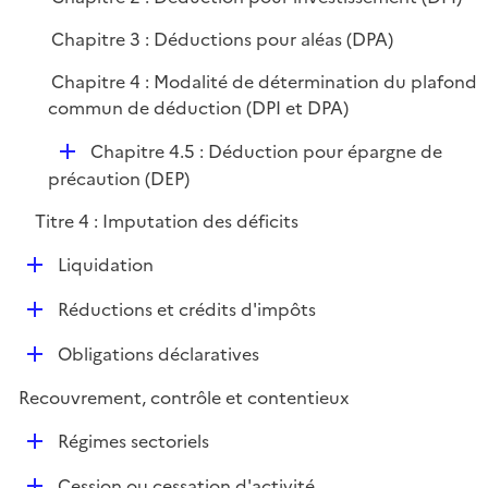
Chapitre 3 : Déductions pour aléas (DPA)
Chapitre 4 : Modalité de détermination du plafond
commun de déduction (DPI et DPA)
D
Chapitre 4.5 : Déduction pour épargne de
é
précaution (DEP)
p
Titre 4 : Imputation des déficits
l
i
D
Liquidation
e
é
r
D
Réductions et crédits d'impôts
p
é
l
D
Obligations déclaratives
p
i
é
l
e
Recouvrement, contrôle et contentieux
p
i
r
l
e
D
Régimes sectoriels
i
r
é
e
D
Cession ou cessation d'activité