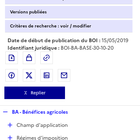
Versions publiées
Critères de recherche : voir / modifier
Date de début de publication du BOI :
15/05/2019
Identifiant juridique :
BOI-BA-BASE-30-10-20
Exporter le document au format pdf
Permalien : adresse web de ce doc
Partager sur Facebook
Partager sur Twitter
Partager sur LinkedIn
Partager par messagerie
Replier
R
BA - Bénéfices agricoles
e
D
Champ d'application
p
é
l
D
Régimes d'imposition
p