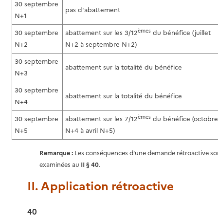
30 septembre
pas d'abattement
N+1
èmes
30 septembre
abattement sur les 3/12
du bénéfice (juillet
N+2
N+2 à septembre N+2)
30 septembre
abattement sur la totalité du bénéfice
N+3
30 septembre
abattement sur la totalité du bénéfice
N+4
èmes
30 septembre
abattement sur les 7/12
du bénéfice (octobre
N+5
N+4 à avril N+5)
Remarque :
Les conséquences d'une demande rétroactive so
examinées au
II § 40
.
II. Application rétroactive
40