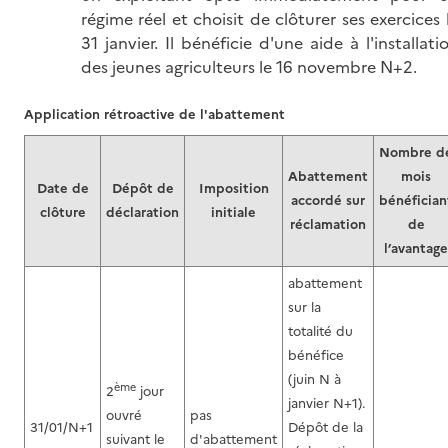
régime réel et choisit de clôturer ses exercices 
31 janvier. Il bénéficie d'une aide à l'installati
des jeunes agriculteurs le 16 novembre N+2.
Application rétroactive de l'abattement
Nombre d
Abattement
mois
Date de
Dépôt de
Imposition
accordé sur
bénéfician
clôture
déclaration
initiale
réclamation
de
l’avantage
abattement
sur la
totalité du
bénéfice
(juin N à
ème
2
jour
janvier N+1).
ouvré
pas
31/01/N+1
Dépôt de la
suivant le
d'abattement