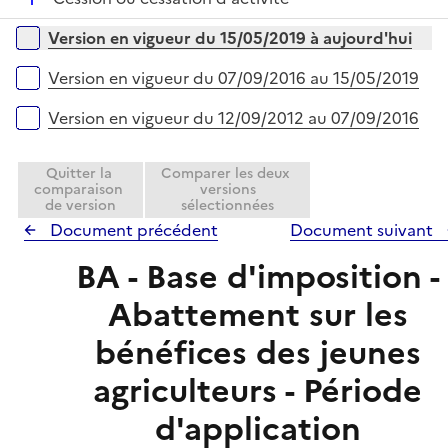
p
r
é
l
Versions sur la période
Version en vigueur du 15/05/2019 à aujourd'hui
p
i
l
e
Version en vigueur du 07/09/2016 au 15/05/2019
i
r
e
Version en vigueur du 12/09/2012 au 07/09/2016
r
Quitter la
Comparer les deux
comparaison
versions
de version
sélectionnées
Document précédent
Document suivant
BA - Base d'imposition -
Abattement sur les
bénéfices des jeunes
agriculteurs - Période
d'application