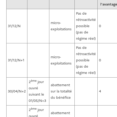
l'avantag
Pas de
rétroactivité
micro-
31/12/N
possible
0
exploitations
(pas de
régime réel)
Pas de
rétroactivité
micro-
31/12/N+1
possible
0
exploitations
(pas de
régime réel)
ème
2
jour
abattement
ouvré
30/04/N+2
sur la totalité
4
suivant le
du bénéfice
01/05/N+3
ème
2
jour
abattement
ouvré