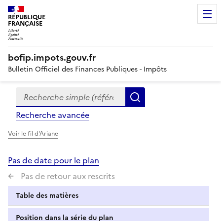
RÉPUBLIQUE
FRANÇAISE
bofip.impots.gouv.fr
Bulletin Officiel des Finances Publiques - Impôts
Recherche simple (références, mots clés, partie du titre
Formulaire
Rechercher
de
Recherche avancée
recherche
Voir le fil d'Ariane
Pas de date pour le plan
Pas de retour aux rescrits
Table des matières
Position dans la série du plan