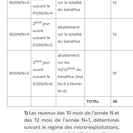
30/04/N+3
sur la totalité
12
suivant le
du bénéfice
01/05/N+4
ème
2
jour
abattement
ouvré
30/04/N+4
sur la totalité
12
suivant le
du bénéfice
01/05/N+5
abattement
ème
2
jour
sur les
èmes
ouvré
10/12
du
30/04/N+5
10
suivant le
bénéfice (mai
01/05/N+6
N+4 à février
N+5)
TOTAL
38
1)
Les revenus des 10 mois de l'année N et
des 12 mois de l'année N+1, déterminés
suivant le régime des micro-exploitations,