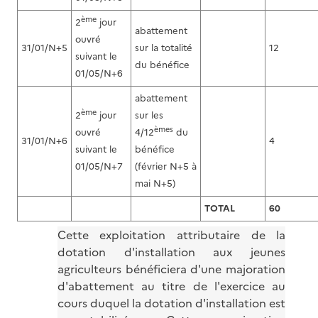
ème
2
jour
abattement
ouvré
31/01/N+5
sur la totalité
12
suivant le
du bénéfice
01/05/N+6
abattement
ème
2
jour
sur les
èmes
ouvré
4/12
du
31/01/N+6
4
suivant le
bénéfice
01/05/N+7
(février N+5 à
mai N+5)
TOTAL
60
Cette exploitation attributaire de la
dotation d'installation aux jeunes
agriculteurs bénéficiera d'une majoration
d'abattement au titre de l'exercice au
cours duquel la dotation d'installation est