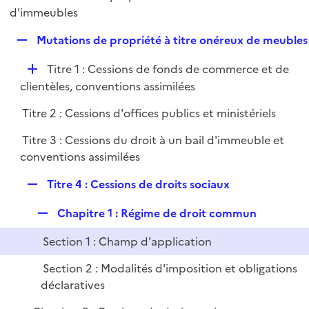
i
é
d'immeubles
l
e
p
i
r
R
Mutations de propriété à titre onéreux de meubles
l
e
e
i
r
D
Titre 1 : Cessions de fonds de commerce et de
p
e
é
clientèles, conventions assimilées
l
r
p
i
Titre 2 : Cessions d'offices publics et ministériels
l
e
i
r
Titre 3 : Cessions du droit à un bail d'immeuble et
e
conventions assimilées
r
R
Titre 4 : Cessions de droits sociaux
e
R
Chapitre 1 : Régime de droit commun
p
e
l
Section 1 : Champ d'application
p
i
l
e
Section 2 : Modalités d'imposition et obligations
i
r
déclaratives
e