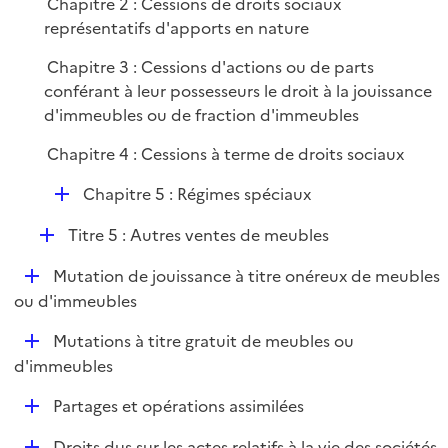
Chapitre 2 : Cessions de droits sociaux
r
représentatifs d'apports en nature
Chapitre 3 : Cessions d'actions ou de parts
conférant à leur possesseurs le droit à la jouissance
d'immeubles ou de fraction d'immeubles
Chapitre 4 : Cessions à terme de droits sociaux
D
Chapitre 5 : Régimes spéciaux
é
D
Titre 5 : Autres ventes de meubles
p
é
l
D
Mutation de jouissance à titre onéreux de meubles
p
i
é
ou d'immeubles
l
e
p
i
r
D
Mutations à titre gratuit de meubles ou
l
e
é
d'immeubles
i
r
p
e
D
Partages et opérations assimilées
l
r
é
i
D
Droits dus sur les actes relatifs à la vie des sociétés