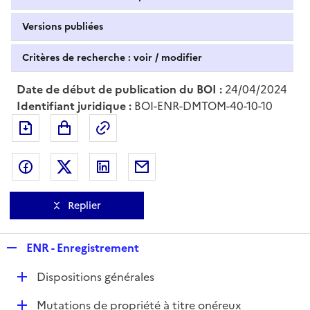
Versions publiées
Critères de recherche : voir / modifier
Date de début de publication du BOI :
24/04/2024
Identifiant juridique :
BOI-ENR-DMTOM-40-10-10
Exporter le document au format pdf
Permalien : adresse web de ce doc
Partager sur Facebook
Partager sur Twitter
Partager sur LinkedIn
Partager par messagerie
Replier
R
ENR - Enregistrement
e
D
Dispositions générales
p
é
l
D
Mutations de propriété à titre onéreux
p