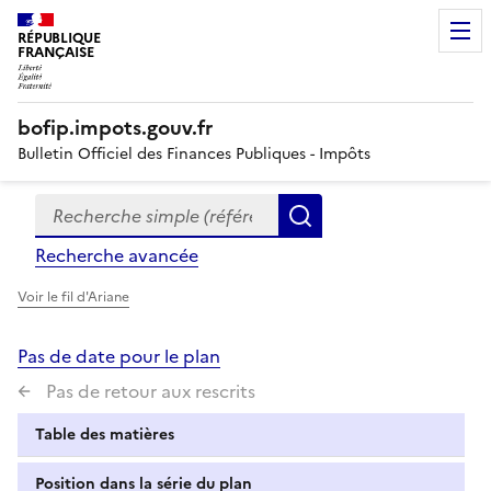
RÉPUBLIQUE
FRANÇAISE
bofip.impots.gouv.fr
Bulletin Officiel des Finances Publiques - Impôts
Recherche simple (références, mots clés, partie du titre
Formulaire
Rechercher
de
Recherche avancée
recherche
Voir le fil d'Ariane
Pas de date pour le plan
Pas de retour aux rescrits
Table des matières
Position dans la série du plan