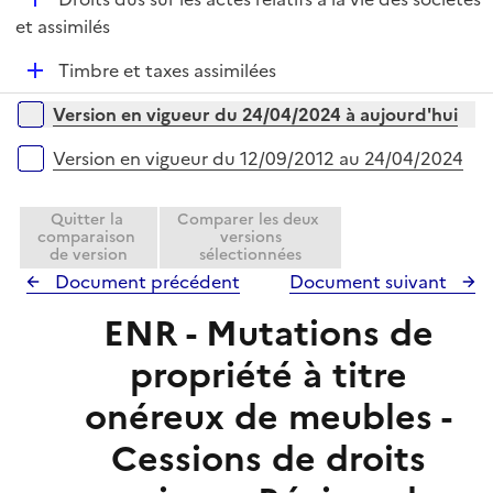
p
e
é
et assimilés
l
r
p
i
D
Timbre et taxes assimilées
l
e
é
i
r
Versions sur la période
Version en vigueur du 24/04/2024 à aujourd'hui
p
e
l
r
Version en vigueur du 12/09/2012 au 24/04/2024
i
e
Quitter la
Comparer les deux
r
comparaison
versions
de version
sélectionnées
Document précédent
Document suivant
ENR - Mutations de
propriété à titre
onéreux de meubles -
Cessions de droits