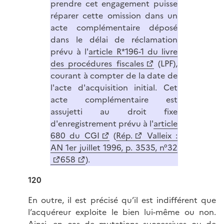
prendre cet engagement puisse
réparer cette omission dans un
acte complémentaire déposé
dans le délai de réclamation
prévu à l'
article R*196-1 du livre
des procédures fiscales
(LPF),
courant à compter de la date de
l'acte d'acquisition initial. Cet
acte complémentaire est
assujetti au droit fixe
d'enregistrement prévu à l'
article
680 du CGI
(
Rép.
Valleix :
AN 1er juillet 1996, p. 3535, n°32
658
).
120
En outre, il est précisé qu’il est indifférent que
l’acquéreur exploite le bien lui-même ou non.
Ainsi, en cas de mutations successives ou de