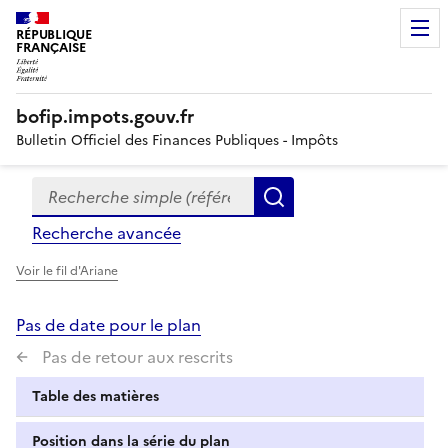
RÉPUBLIQUE
FRANÇAISE
bofip.impots.gouv.fr
Bulletin Officiel des Finances Publiques - Impôts
Recherche simple (références, mots clés, partie du titre
Formulaire
Rechercher
de
Recherche avancée
recherche
Voir le fil d'Ariane
Pas de date pour le plan
Pas de retour aux rescrits
Table des matières
Position dans la série du plan