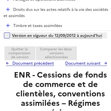
l
r
é
i
D
Droits dus sur les actes relatifs à la vie des sociétés
p
e
é
et assimilés
l
r
p
i
D
Timbre et taxes assimilées
l
e
é
i
r
Versions sur la période
Version en vigueur du 12/09/2012 à aujourd'hui
p
e
l
r
i
Quitter la
Comparer les deux
comparaison
versions
e
de version
sélectionnées
r
Document précédent
Document suivant
ENR - Cessions de fonds
de commerce et de
clientèles, conventions
assimilées – Régimes