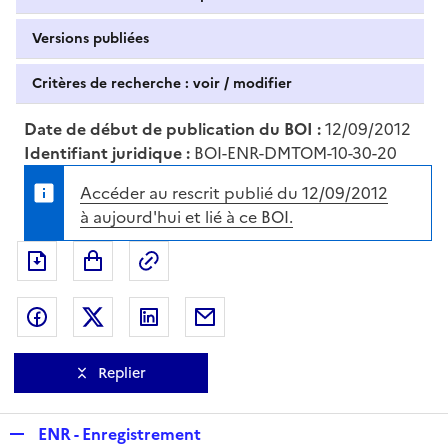
Versions publiées
Critères de recherche : voir / modifier
Date de début de publication du BOI :
12/09/2012
Identifiant juridique :
BOI-ENR-DMTOM-10-30-20
Accéder au rescrit publié du 12/09/2012
à aujourd'hui et lié à ce BOI.
Exporter le document au format pdf
Permalien : adresse web de ce doc
Partager sur Facebook
Partager sur Twitter
Partager sur LinkedIn
Partager par messagerie
Replier
R
ENR - Enregistrement