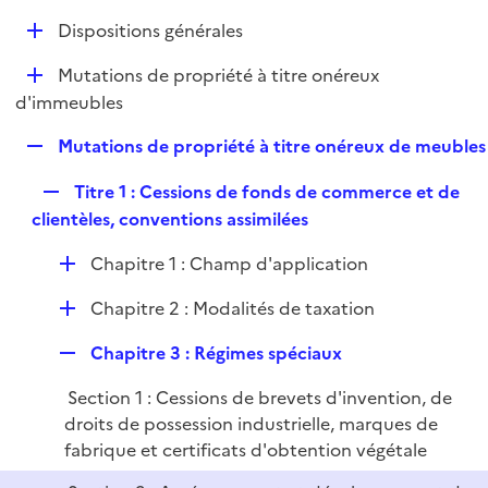
e
D
Dispositions générales
p
é
l
D
Mutations de propriété à titre onéreux
p
i
é
d'immeubles
l
e
p
i
r
R
Mutations de propriété à titre onéreux de meubles
l
e
e
i
r
R
Titre 1 : Cessions de fonds de commerce et de
p
e
e
clientèles, conventions assimilées
l
r
p
i
D
Chapitre 1 : Champ d'application
l
e
é
i
r
D
Chapitre 2 : Modalités de taxation
p
e
é
l
r
R
Chapitre 3 : Régimes spéciaux
p
i
e
l
e
Section 1 : Cessions de brevets d'invention, de
p
i
r
droits de possession industrielle, marques de
l
e
fabrique et certificats d'obtention végétale
i
r
e