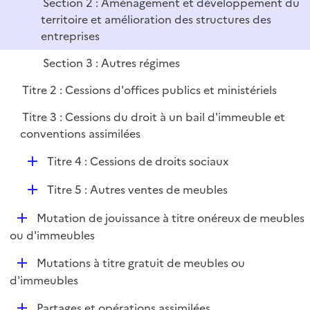
Section 2 : Aménagement et développement du
r
territoire et amélioration des structures des
entreprises
Section 3 : Autres régimes
Titre 2 : Cessions d'offices publics et ministériels
Titre 3 : Cessions du droit à un bail d'immeuble et
conventions assimilées
D
Titre 4 : Cessions de droits sociaux
é
D
Titre 5 : Autres ventes de meubles
p
é
l
D
Mutation de jouissance à titre onéreux de meubles
p
i
é
ou d'immeubles
l
e
p
i
r
D
Mutations à titre gratuit de meubles ou
l
e
é
d'immeubles
i
r
p
e
D
Partages et opérations assimilées