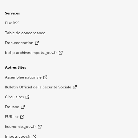
Services
Flux RSS
Table de concordance
Documentation
bofip-archives.impots.gouv.fr
Autres Sites
Assemblée nationale
Bulletin Officiel de la Sécurité Sociale
Circulaires
Douane
EUR-lex
Economie.gouv.fr
Impots.gouv.fr