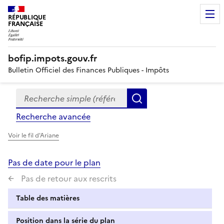
RÉPUBLIQUE
FRANÇAISE
bofip.impots.gouv.fr
Bulletin Officiel des Finances Publiques - Impôts
Recherche simple (références, mots clés, partie du titre
Formulaire
Rechercher
de
Recherche avancée
recherche
Voir le fil d'Ariane
Pas de date pour le plan
Pas de retour aux rescrits
Table des matières
Position dans la série du plan