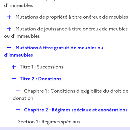
i
é
d'immeubles
l
e
p
i
r
D
Mutations de propriété à titre onéreux de meubles
l
e
é
i
r
D
Mutation de jouissance à titre onéreux de meubles
p
e
é
ou d'immeubles
l
r
p
i
R
Mutations à titre gratuit de meubles ou
l
e
e
d'immeubles
i
r
p
e
D
Titre 1 : Successions
l
r
é
i
R
Titre 2 : Donations
p
e
e
l
r
D
Chapitre 1 : Conditions d'exigibilité du droit de
p
i
é
donation
l
e
p
i
r
R
Chapitre 2 : Régimes spéciaux et exonérations
l
e
e
i
r
Section 1 : Régimes spéciaux
p
e