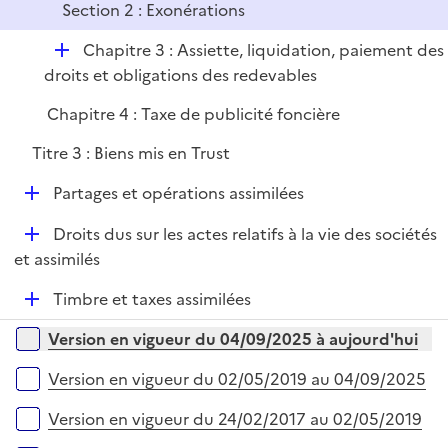
l
r
Section 2 : Exonérations
i
e
D
Chapitre 3 : Assiette, liquidation, paiement des
r
é
droits et obligations des redevables
p
Chapitre 4 : Taxe de publicité foncière
l
i
Titre 3 : Biens mis en Trust
e
D
Partages et opérations assimilées
r
é
D
Droits dus sur les actes relatifs à la vie des sociétés
p
é
et assimilés
l
p
i
D
Timbre et taxes assimilées
l
e
é
i
r
Versions sur la période
Version en vigueur du 04/09/2025 à aujourd'hui
p
e
l
r
Version en vigueur du 02/05/2019 au 04/09/2025
i
e
Version en vigueur du 24/02/2017 au 02/05/2019
r