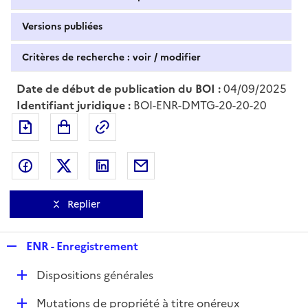
Versions publiées
Critères de recherche : voir / modifier
Date de début de publication du BOI :
04/09/2025
Identifiant juridique :
BOI-ENR-DMTG-20-20-20
Exporter le document au format pdf
Permalien : adresse web de ce doc
Partager sur Facebook
Partager sur Twitter
Partager sur LinkedIn
Partager par messagerie
Replier
R
ENR - Enregistrement
e
D
Dispositions générales
p
é
l
D
Mutations de propriété à titre onéreux
p