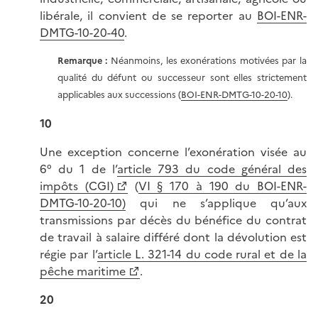
libérale, il convient de se reporter au
BOI-ENR-
DMTG-10-20-40
.
Remarque :
Néanmoins, les exonérations motivées par la
qualité du défunt ou successeur sont elles strictement
applicables aux successions (
BOI-ENR-DMTG-10-20-10
).
10
Une exception concerne l’exonération visée au
6° du 1 de l’
article 793 du code général des
impôts (CGI)
(
VI § 170 à 190 du BOI-ENR-
DMTG-10-20-10)
qui ne s’applique qu’aux
transmissions par décès du bénéfice du contrat
de travail à salaire différé dont la dévolution est
régie par l’
article L. 321-14 du code rural et de la
pêche maritime
.
20