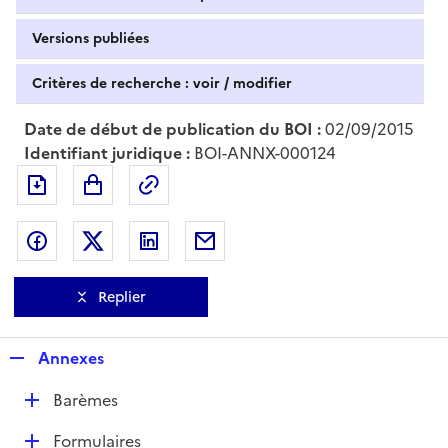
Versions publiées
Critères de recherche : voir / modifier
Date de début de publication du BOI :
02/09/2015
Identifiant juridique :
BOI-ANNX-000124
Exporter le document au format pdf
Permalien : adresse web de ce doc
Partager sur Facebook
Partager sur Twitter
Partager sur LinkedIn
Partager par messagerie
Replier
R
Annexes
e
D
Barèmes
p
é
l
D
Formulaires
p