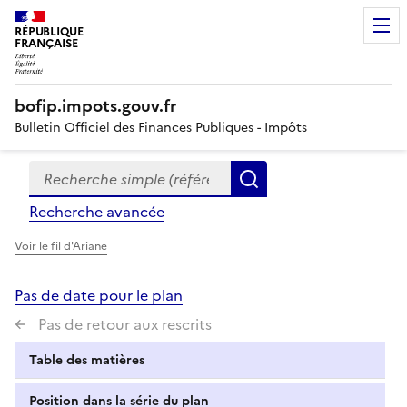
RÉPUBLIQUE
FRANÇAISE
bofip.impots.gouv.fr
Bulletin Officiel des Finances Publiques - Impôts
Recherche simple (références, mots clés, partie du titre
Formulaire
Rechercher
de
Recherche avancée
recherche
Voir le fil d'Ariane
Pas de date pour le plan
Pas de retour aux rescrits
Table des matières
Position dans la série du plan