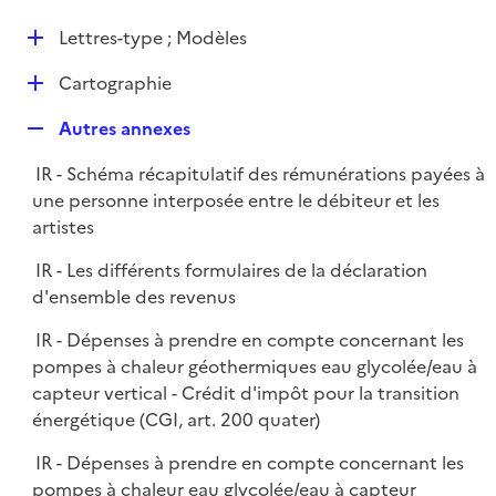
i
é
l
e
D
Lettres-type ; Modèles
p
i
r
é
l
e
D
Cartographie
p
i
r
é
l
e
R
Autres annexes
p
i
r
e
l
e
IR - Schéma récapitulatif des rémunérations payées à
p
i
r
une personne interposée entre le débiteur et les
l
e
artistes
i
r
e
IR - Les différents formulaires de la déclaration
r
d'ensemble des revenus
IR - Dépenses à prendre en compte concernant les
pompes à chaleur géothermiques eau glycolée/eau à
capteur vertical - Crédit d'impôt pour la transition
énergétique (CGI, art. 200 quater)
IR - Dépenses à prendre en compte concernant les
pompes à chaleur eau glycolée/eau à capteur