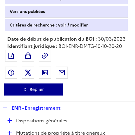
Versions publiées
Critères de recherche : voir / modifier
Date de début de publication du BOI :
30/03/2023
Identifiant juridique :
BOI-ENR-DMTG-10-10-20-20
Exporter le document au format pdf
Permalien : adresse web de ce doc
Partager sur Facebook
Partager sur Twitter
Partager sur LinkedIn
Partager par messagerie
Replier
R
ENR - Enregistrement
e
D
Dispositions générales
p
é
l
D
Mutations de propriété à titre onéreux
p