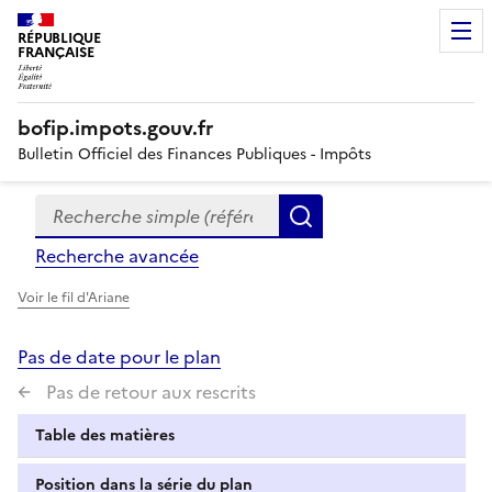
RÉPUBLIQUE
FRANÇAISE
bofip.impots.gouv.fr
Bulletin Officiel des Finances Publiques - Impôts
Recherche simple (références, mots clés, partie du titre
Formulaire
Rechercher
de
Recherche avancée
recherche
Voir le fil d'Ariane
Pas de date pour le plan
Pas de retour aux rescrits
Table des matières
Position dans la série du plan