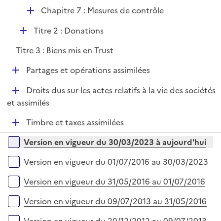
p
i
r
D
Chapitre 7 : Mesures de contrôle
l
e
é
i
r
D
Titre 2 : Donations
p
e
é
l
r
Titre 3 : Biens mis en Trust
p
i
l
e
D
Partages et opérations assimilées
i
r
é
e
D
Droits dus sur les actes relatifs à la vie des sociétés
p
r
é
et assimilés
l
p
i
D
Timbre et taxes assimilées
l
e
é
i
r
Versions sur la période
Version en vigueur du 30/03/2023 à aujourd'hui
p
e
l
r
Version en vigueur du 01/07/2016 au 30/03/2023
i
e
Version en vigueur du 31/05/2016 au 01/07/2016
r
Version en vigueur du 09/07/2013 au 31/05/2016