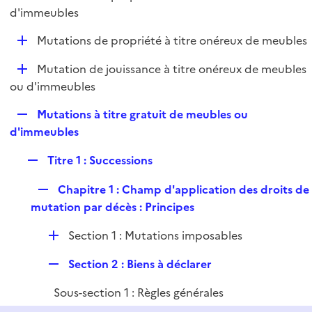
i
é
d'immeubles
l
e
p
i
r
D
Mutations de propriété à titre onéreux de meubles
l
e
é
i
r
D
Mutation de jouissance à titre onéreux de meubles
p
e
é
ou d'immeubles
l
r
p
i
R
Mutations à titre gratuit de meubles ou
l
e
e
d'immeubles
i
r
p
e
R
Titre 1 : Successions
l
r
e
i
R
Chapitre 1 : Champ d'application des droits de
p
e
e
mutation par décès : Principes
l
r
p
i
D
Section 1 : Mutations imposables
l
e
é
i
r
R
Section 2 : Biens à déclarer
p
e
e
l
r
Sous-section 1 : Règles générales
p
i