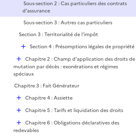
l
e
Sous-section 2 : Cas particuliers des contrats
i
r
d'assurance
e
Sous-section 3 : Autres cas particuliers
r
Section 3 : Territorialité de l'impôt
D
Section 4 : Présomptions légales de propriété
é
D
Chapitre 2 : Champ d'application des droits de
p
é
mutation par décès : exonérations et régimes
l
p
spéciaux
i
l
e
Chapitre 3 : Fait Générateur
i
r
e
D
Chapitre 4 : Assiette
r
é
D
Chapitre 5 : Tarifs et liquidation des droits
p
é
l
D
Chapitre 6 : Obligations déclaratives des
p
i
é
redevables
l
e