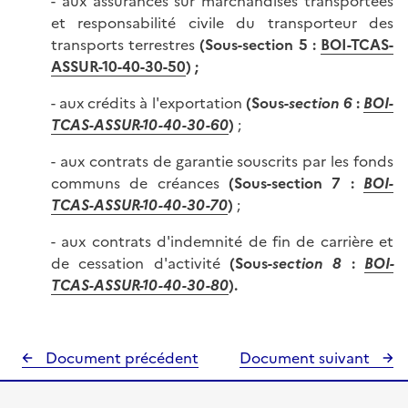
- aux assurances sur marchandises transportées
et responsabilité civile du transporteur des
transports terrestres
(Sous-section 5 :
BOI-TCAS-
ASSUR-10-40-30-50
) ;
- aux crédits à l'exportation
(Sous-
section 6
:
BOI-
TCAS-ASSUR-10-40-30-60
)
;
- aux contrats de garantie souscrits par les fonds
communs de créances
(Sous-section 7 :
BOI-
TCAS-ASSUR-10-40-30-70
)
;
- aux contrats d'indemnité de fin de carrière et
de cessation d'activité
(Sous-
section 8
:
BOI-
TCAS-ASSUR-10-40-30-80
).
Document précédent
Document suivant