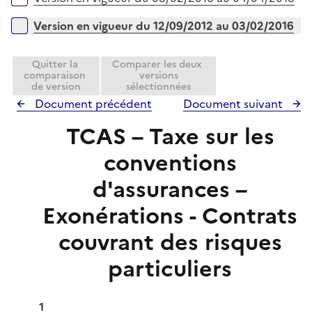
i
r
e
Version en vigueur du 12/09/2012 au 03/02/2016
r
Quitter la
Comparer les deux
comparaison
versions
de version
sélectionnées
Document précédent
Document suivant
TCAS – Taxe sur les
conventions
d'assurances –
Exonérations - Contrats
couvrant des risques
particuliers
1