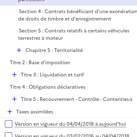
l
r
p
i
Section 4 : Contrats bénéficiant d'une exonératio
l
e
de droits de timbre et d'enregistrement
i
r
e
Section 5 : Contrats relatifs à certains véhicules
r
terrestres à moteur
D
Chapitre 5 : Territorialité
é
Titre 2 : Base d'imposition
p
l
D
Titre 3 : Liquidation et tarif
i
é
e
Titre 4 : Obligations déclaratives
p
r
l
D
Titre 5 : Recouvrement - Contrôle - Contentieux
i
é
e
D
Taxes assimilées
p
r
é
l
Versions sur la période
Version en vigueur du 04/04/2018 à aujourd'hui
p
i
l
e
Version en vigueur du 03/02/2016 au 04/04/2018