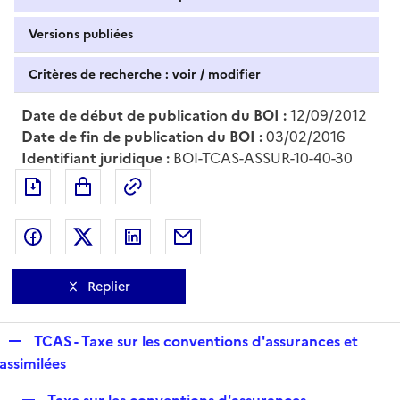
Versions publiées
Critères de recherche : voir / modifier
Date de début de publication du BOI :
12/09/2012
Date de fin de publication du BOI :
03/02/2016
Identifiant juridique :
BOI-TCAS-ASSUR-10-40-30
Exporter le document au format pdf
Permalien : adresse web de ce doc
Partager sur Facebook
Partager sur Twitter
Partager sur LinkedIn
Partager par messagerie
Replier
R
TCAS - Taxe sur les conventions d'assurances et
e
assimilées
p
R