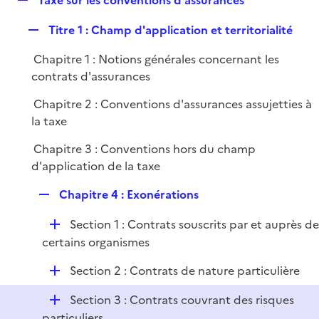
Taxe sur les conventions d'assurances
l
e
i
R
Titre 1 : Champ d'application et territorialité
p
e
e
l
r
Chapitre 1 : Notions générales concernant les
p
i
contrats d'assurances
l
e
i
r
Chapitre 2 : Conventions d'assurances assujetties à
e
la taxe
r
Chapitre 3 : Conventions hors du champ
d'application de la taxe
R
Chapitre 4 : Exonérations
e
D
Section 1 : Contrats souscrits par et auprès d
p
é
certains organismes
l
p
i
D
Section 2 : Contrats de nature particulière
l
e
é
i
r
D
Section 3 : Contrats couvrant des risques
p
e
é
particuliers