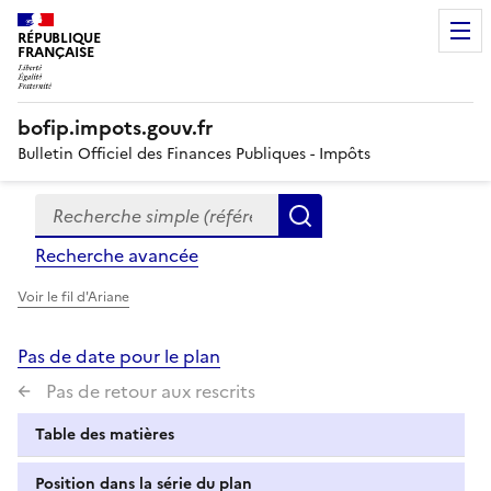
RÉPUBLIQUE
FRANÇAISE
bofip.impots.gouv.fr
Bulletin Officiel des Finances Publiques - Impôts
Recherche simple (références, mots clés, partie du titre
Formulaire
Rechercher
de
Recherche avancée
recherche
Voir le fil d'Ariane
Pas de date pour le plan
Pas de retour aux rescrits
Table des matières
Position dans la série du plan