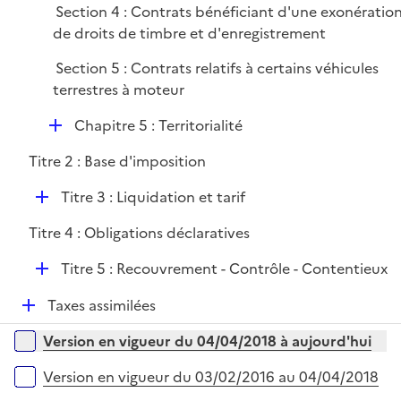
i
Section 4 : Contrats bénéficiant d'une exonératio
l
e
de droits de timbre et d'enregistrement
i
r
e
Section 5 : Contrats relatifs à certains véhicules
r
terrestres à moteur
D
Chapitre 5 : Territorialité
é
Titre 2 : Base d'imposition
p
l
D
Titre 3 : Liquidation et tarif
i
é
e
Titre 4 : Obligations déclaratives
p
r
l
D
Titre 5 : Recouvrement - Contrôle - Contentieux
i
é
e
D
Taxes assimilées
p
r
é
l
Versions sur la période
Version en vigueur du 04/04/2018 à aujourd'hui
p
i
l
e
Version en vigueur du 03/02/2016 au 04/04/2018
i
r