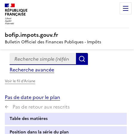
RÉPUBLIQUE
FRANÇAISE
bofip.impots.gouv.fr
Bulletin Officiel des Finances Publiques - Impôts
Recherche simple (références, mots clés, partie du titre
Formulaire
Rechercher
de
Recherche avancée
recherche
Voir le fil d'Ariane
Pas de date pour le plan
Pas de retour aux rescrits
Table des matières
Position dans la série du plan