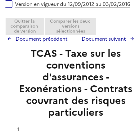
e
Version en vigueur du 12/09/2012 au 03/02/2016
r
Quitter la
Comparer les deux
comparaison
versions
de version
sélectionnées
Document précédent
Document suivant
TCAS - Taxe sur les
conventions
d'assurances -
Exonérations - Contrats
couvrant des risques
particuliers
1