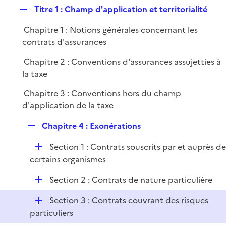
i
R
Titre 1 : Champ d'application et territorialité
p
e
e
l
r
Chapitre 1 : Notions générales concernant les
p
i
contrats d'assurances
l
e
i
r
Chapitre 2 : Conventions d'assurances assujetties à
e
la taxe
r
Chapitre 3 : Conventions hors du champ
d'application de la taxe
R
Chapitre 4 : Exonérations
e
D
Section 1 : Contrats souscrits par et auprès d
p
é
certains organismes
l
p
i
D
Section 2 : Contrats de nature particulière
l
e
é
i
r
D
Section 3 : Contrats couvrant des risques
p
e
é
particuliers
l
r
p