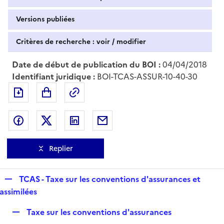
Versions publiées
Critères de recherche : voir / modifier
Date de début de publication du BOI :
04/04/2018
Identifiant juridique :
BOI-TCAS-ASSUR-10-40-30
Exporter le document au format pdf
Permalien : adresse web de ce doc
Partager sur Facebook
Partager sur Twitter
Partager sur LinkedIn
Partager par messagerie
Replier
R
TCAS - Taxe sur les conventions d'assurances et
e
assimilées
p
R
Taxe sur les conventions d'assurances
l
e